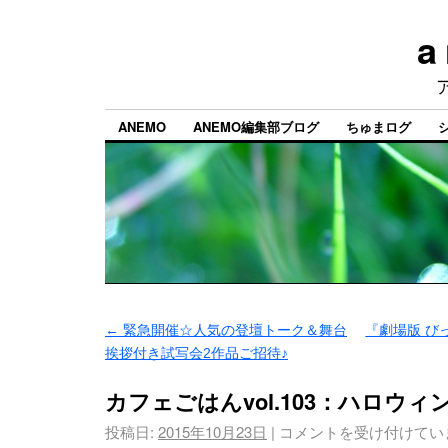
a
ANEMO
ANEMO編集部ブログ
ちゅまログ
←
緊急開催☆人気の登壇トーク＆舞台
『劇場版 び
挨拶付き試写会2作品ご招待♪
カフェごはんvol.103：ハロウ
投稿日:
2015年10月23日
|
コメントを受け付けてい