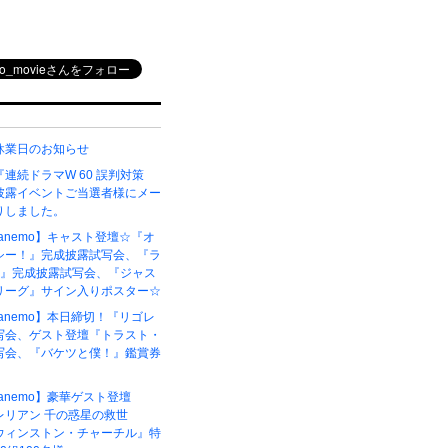
休業日のお知らせ
連続ドラマW 60 誤判対策
披露イベントご当選者様にメー
りしました。
6【anemo】キャスト登壇☆『オ
シー！』完成披露試写会、『ラ
ク』完成披露試写会、『ジャス
リーグ』サイン入りポスター☆
5【anemo】本日締切！『リゴレ
写会、ゲスト登壇『トラスト・
写会、『バケツと僕！』鑑賞券
4【anemo】豪華ゲスト登壇
レリアン 千の惑星の救世
ウィンストン・チャーチル』特