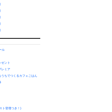
月
月
月
月
月
メール
レゼント
プレミア
おうちでつくるカフェごはん
券
スト登壇つき！)