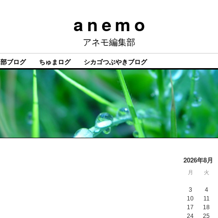
a n e m o
アネモ編集部
集部ブログ
ちゅまログ
シカゴつぶやきブログ
2026年8月
月
火
3
4
10
11
17
18
24
25