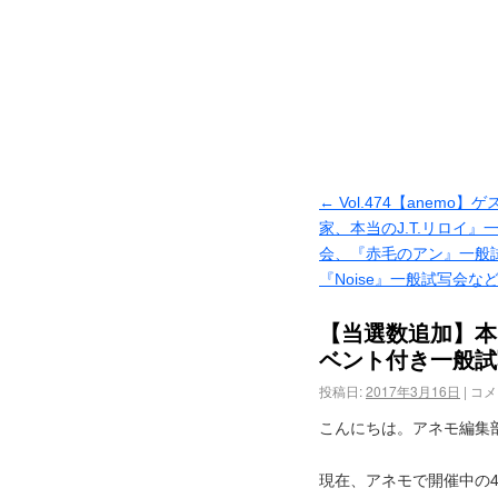
←
Vol.474【anemo
家、本当のJ.T.リロイ』
会、『赤毛のアン』一般
『Noise』一般試写会な
【当選数追加】本
ベント付き一般試
投稿日:
2017年3月16日
|
コメ
こんにちは。アネモ編集
現在、アネモで開催中の