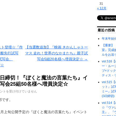
31
« 12月
最近の投稿
年末年始
【重要】『
】ゲスト登壇☆『作
【当選数追加】『映画 きかんしゃトー
室』完成
一般先行試写
マス 走れ！世界のなかまたち』親子試
ルをお送
試写会、
写会5組20名様へ増員決定☆
→
vol.51
ど☆
ー・ルー
ブ×ドッ
日締切！『ぼくと魔法の言葉たち』イ
ティス・
写会25組50名様へ増員決定☆
vol.51
ット』試
ントを受け付けていません
ミー』試
(3/2締切)
部です。
vol.51
☆『ヴァ
4月上旬公開予定の『ぼくと魔法の言葉たち』イベント
主』、『