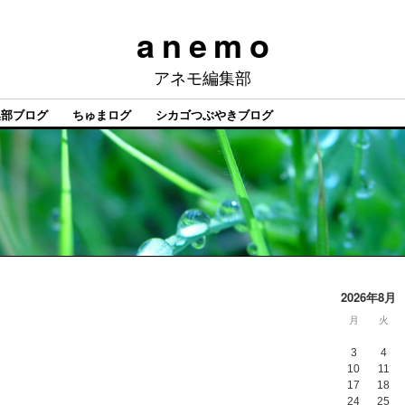
a n e m o
アネモ編集部
集部ブログ
ちゅまログ
シカゴつぶやきブログ
2026年8月
月
火
3
4
10
11
17
18
24
25