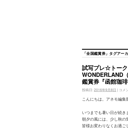
「
全国鑑賞券
」タグアー
試写プレ☆トークイ
WONDERLA
鑑賞券『函館珈琲
投稿日:
2016年9月8日
|
コメ
こんにちは。アネモ編集
いつまでも暑い日が続き
朝夕の風には、少し秋の
皆様お変わりなくお過ご