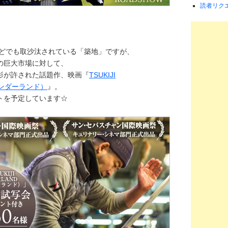
読者リク
などでも取沙汰されている「築地」ですが、
の巨大市場に対して、
影が許された話題作、映画『
TSUKIJI
ワンダーランド）
』。
トを予定しています☆