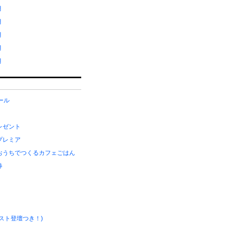
月
月
月
月
月
メール
レゼント
プレミア
おうちでつくるカフェごはん
券
スト登壇つき！)