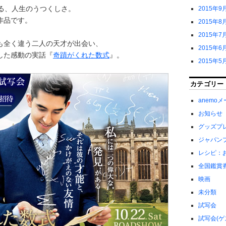
える、人生のうつくしさ。
2015年9
作品です。
2015年8
2015年7
も全く違う二人の天才が出会い、
2015年6
した感動の実話『
奇蹟がくれた数式
』。
2015年5
カテゴリー
anemo
お知らせ
グッズプ
ジャパン
レシピ：
全国鑑賞
映画
未分類
試写会
試写会(ゲ