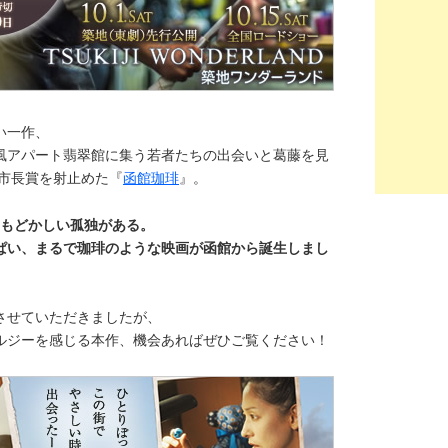
い一作、
風アパート翡翠館に集う若者たちの出会いと葛藤を見
館市長賞を射止めた『
函館珈琲
』。
、もどかしい孤独がある。
ぱい、まるで珈琲のような映画が函館から誕生しまし
させていただきましたが、
ルジーを感じる本作、機会あればぜひご覧ください！