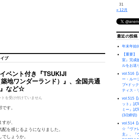
31
« 12月
最近の投稿
年末年始
【重要】『
カイブ
室』完成
ルをお送
ベント付き『TSUKIJI
vol.51
ND（築地ワンダーランド）』、全国共通
ー・ルー
ブ×ドッ
』など☆
ティス・
ントを受け付けていません
vol.51
ット』試
部です。
ミー』試
(3/2締切)
ますが、
vol.51
☆『ヴァ
気配を感じるようになりました。
主』、『
しでしょうか。