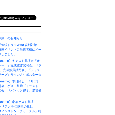
休業日のお知らせ
連続ドラマW 60 誤判対策
披露イベントご当選者様にメー
りしました。
6【anemo】キャスト登壇☆『オ
シー！』完成披露試写会、『ラ
ク』完成披露試写会、『ジャス
リーグ』サイン入りポスター☆
5【anemo】本日締切！『リゴレ
写会、ゲスト登壇『トラスト・
写会、『バケツと僕！』鑑賞券
4【anemo】豪華ゲスト登壇
レリアン 千の惑星の救世
ウィンストン・チャーチル』特