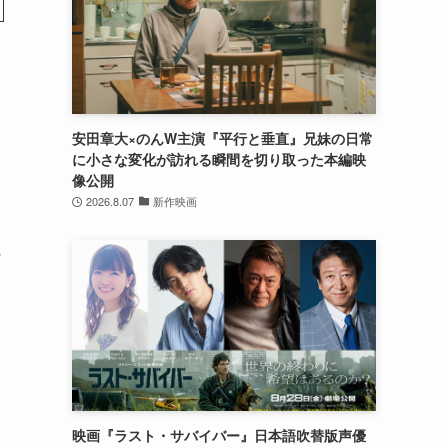
安田章大×のんW主演『平行と垂直』兄妹の日常
に小さな変化が訪れる瞬間を切り取った本編映
像公開
2026.8.07
新作映画
な
映画『ラスト・サバイバー』日本語吹替版声優