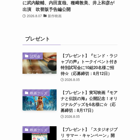
に武内駿輔、内田直哉、種﨑敦美、井上和彦が
出演 吹替版予告編公開
2026.8.07
新作映画
プレゼント
【プレゼント】『ヒンド・ラジ
試写会
ャブの声』トークイベント付き
特別試写会に10組20名様ご招
待☆（応募締切：8月12日）
2026.8.05
【プレゼント】実写映画『モア
映画グッズ
ナと伝説の海』公開記念！オリ
ジナルグッズを6名様に☆（応
募締切：8月17日）
2026.8.05
【プレゼント】「スタジオジブ
映画グッズ
リ サマー・キャンペーン」開