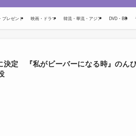
・プレゼント
映画・ドラマ
韓流・華流・アジア
DVD・BD
版声優に決定 『私がビーバーになる時』のん
役