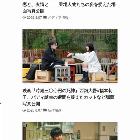
恋と、友情と―― 登場人物たちの姿を捉えた場
面写真公開
2026.8.07
メディア情報
映画『時給三〇〇円の死神』西畑大吾×福本莉
子、バディ誕生の瞬間を捉えたカットなど場面
写真公開
2026.8.07
新作映画