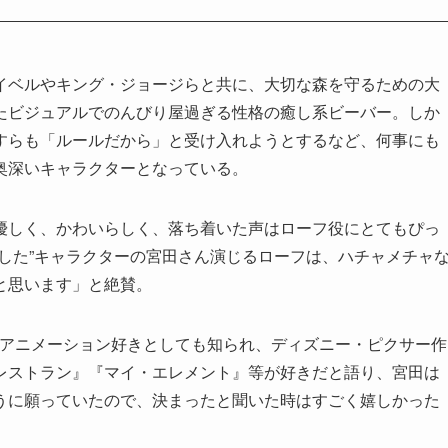
イベルやキング・ジョージらと共に、大切な森を守るための大
たビジュアルでのんびり屋過ぎる性格の癒し系ビーバー。しか
すらも「ルールだから」と受け入れようとするなど、何事にも
奥深いキャラクターとなっている。
優しく、かわいらしく、落ち着いた声はローフ役にとてもぴっ
した”キャラクターの宮田さん演じるローフは、ハチャメチャ
と思います」と絶賛。
はアニメーション好きとしても知られ、ディズニー・ピクサー作
レストラン』『マイ・エレメント』等が好きだと語り、宮田は
うに願っていたので、決まったと聞いた時はすごく嬉しかった