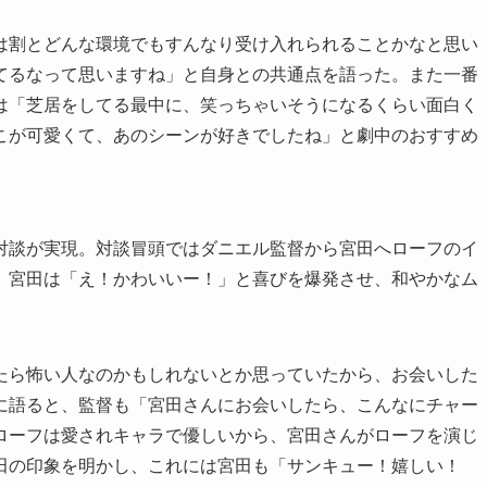
は割とどんな環境でもすんなり受け入れられることかなと思い
てるなって思いますね」と自身との共通点を語った。また一番
は「芝居をしてる最中に、笑っちゃいそうになるくらい面白く
こが可愛くて、あのシーンが好きでしたね」と劇中のおすすめ
対談が実現。対談冒頭ではダニエル監督から宮田へローフのイ
。宮田は「え！かわいいー！」と喜びを爆発させ、和やかなム
たら怖い人なのかもしれないとか思っていたから、お会いした
に語ると、監督も「宮田さんにお会いしたら、こんなにチャー
ローフは愛されキャラで優しいから、宮田さんがローフを演じ
田の印象を明かし、これには宮田も「サンキュー！嬉しい！