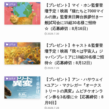
【プレゼント】マイ・ホン監督登
試写会
壇予定！映画『猫たちと7000マイ
ルの旅』監督来日舞台挨拶付き一
般試写会に15組30名様ご招待
☆（応募締切：8月16日）
2026.7.30
【プレゼント】キャスト＆監督登
試写会
壇予定！映画『我々は宇宙人』ジ
ャパンプレミアに10組20名様ご招
待☆（応募締切：8月12日）
2026.7.29
【プレゼント】アン・ハサウェイ
鑑賞券
×ユアン・マクレガー『オークス
トリートの異変』ムビチケオンラ
イン券を3名様に☆【応募締切：8
月9日】
2026.7.28