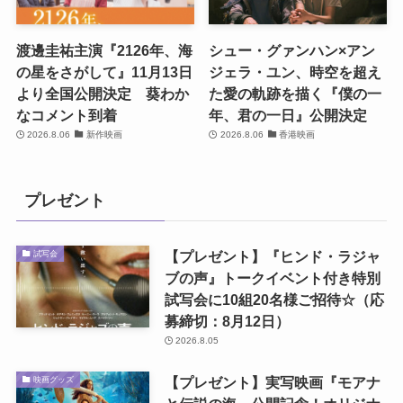
渡邊圭祐主演『2126年、海
シュー・グァンハン×アン
の星をさがして』11月13日
ジェラ・ユン、時空を超え
より全国公開決定 葵わか
た愛の軌跡を描く『僕の一
なコメント到着
年、君の一日』公開決定
2026.8.06
新作映画
2026.8.06
香港映画
プレゼント
【プレゼント】『ヒンド・ラジャ
試写会
ブの声』トークイベント付き特別
試写会に10組20名様ご招待☆（応
募締切：8月12日）
2026.8.05
【プレゼント】実写映画『モアナ
映画グッズ