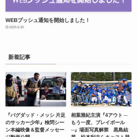
WEBプッシュ通知を開始しました！
2025.6.30
新着記事
『バグダッド・メッシ 片足
相葉雅紀主演『4アウト ─
のサッカー少年』検問シー
もう一度、プレイボール
ン本編映像＆監督メッセー
─』場面写真解禁 黒島結
ジ動画公開
菜、松本利夫らキャスト登