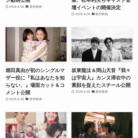
壇イベントの開催決定
2026.8.06
新作映画
2026.8.06
新作映画
堀田真由が初のシングルマ
坂東龍汰＆岡山天音『我々
ザー役に『私はあなたを知
は宇宙人』カンヌ滞在中の
らない、』場面カット＆コ
素顔を捉えたスチール公開
メント公開
2026.8.06
新作映画
2026.8.06
新作映画