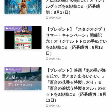
と伝説の海』公開記念！オリジナ
ルグッズを6名様に☆（応募締
切：8月17日）
2026.8.05
【プレゼント】「スタジオジブリ
映画グッズ
サマー・キャンペーン」開催記
念！オリジナル トトロの手ぬぐい
を3名様に☆（応募締切：8月13
日）
2026.7.31
【プレゼント】映画『あの星が降
映画グッズ
る丘で、君とまた出会いたい。』
「百合の花香る特製しおり」＆
「百合の涙拭う特製タオル」のセ
ットを3名様に☆（応募締切：8月
13日）
2026.7.31