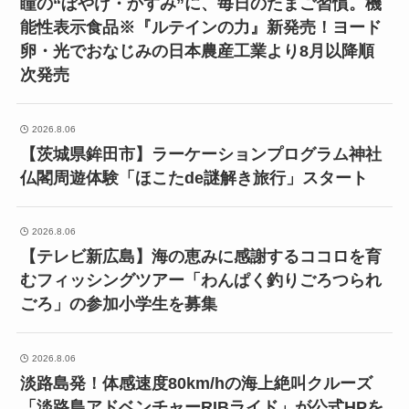
瞳の“ぼやけ・かすみ”に、毎日のたまご習慣。機
能性表示食品※『ルテインの力』新発売！ヨード
卵・光でおなじみの日本農産工業より8月以降順
次発売
2026.8.06
【茨城県鉾田市】ラーケーションプログラム神社
仏閣周遊体験「ほこたde謎解き旅行」スタート
2026.8.06
【テレビ新広島】海の恵みに感謝するココロを育
むフィッシングツアー「わんぱく釣りごろつられ
ごろ」の参加小学生を募集
2026.8.06
淡路島発！体感速度80km/hの海上絶叫クルーズ
「淡路島アドベンチャーRIBライド」が公式HPを