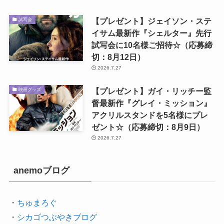
【プレゼント】ジェイソン・ステ
試写会
イサム最新作『シェルター』先行
試写会に10名様ご招待☆（応募締
切：8月12日）
2026.7.27
【プレゼント】ガイ・リッチー監
映画グッズ
督最新作『グレイ・ミッション』
アクリルスタンドを5名様にプレ
ゼント☆（応募締切：8月9日）
2026.7.27
anemoブログ
・
ちゅまろぐ
・
シカゴつぶやきブログ