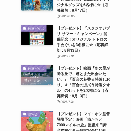
ジナルグッズを6名様に☆（応
募締切：8月17日）
2026.8.05
【プレゼント】「スタジオジブ
映画グッズ
リ サマー・キャンペーン」開
催記念！オリジナル トトロの
手ぬぐいを3名様に☆（応募締
切：8月13日）
2026.7.31
【プレゼント】映画『あの星が
映画グッズ
降る丘で、君とまた出会いた
い。』「百合の花香る特製しお
り」＆「百合の涙拭う特製タオ
ル」のセットを3名様に☆（応
募締切：8月13日）
2026.7.31
【プレゼント】マイ・ホン監督
試写会
登壇予定！映画『猫たちと
7000マイルの旅』監督来日舞
台挨拶付き一般試写会に15組