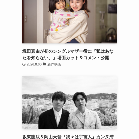
堀田真由が初のシングルマザー役に『私はあな
たを知らない、』場面カット＆コメント公開
2026.8.06
新作映画
坂東龍汰＆岡山天音『我々は宇宙人』カンヌ滞