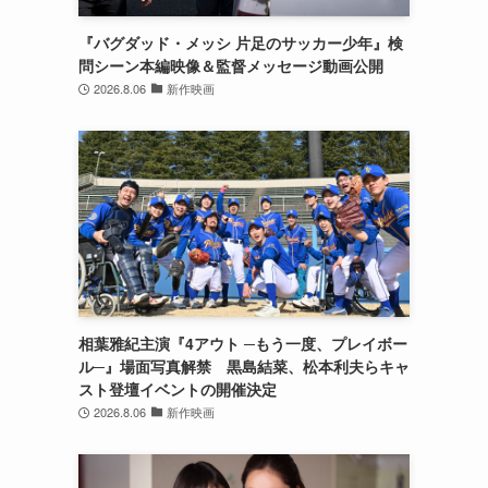
『バグダッド・メッシ 片足のサッカー少年』検
問シーン本編映像＆監督メッセージ動画公開
2026.8.06
新作映画
相葉雅紀主演『4アウト ─もう一度、プレイボー
ル─』場面写真解禁 黒島結菜、松本利夫らキャ
スト登壇イベントの開催決定
2026.8.06
新作映画