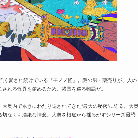
根強く愛され続けている『モノノ怪』。謎の男・薬売りが、人の
こされる怪異を鎮めるため、諸国を巡る物語だ。
大奥内で永きにわたり隠されてきた“最大の秘密”に迫る。大
る切なくも凄絶な情念。大奥を根底から揺るがすシリーズ最恐