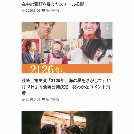
在中の素顔を捉えたスチール公開
2026.8.06
新作映画
渡邊圭祐主演『2126年、海の星をさがして』11
月13日より全国公開決定 葵わかなコメント到
着
2026.8.06
新作映画