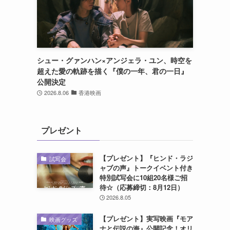
シュー・グァンハン×アンジェラ・ユン、時空を
超えた愛の軌跡を描く『僕の一年、君の一日』
公開決定
2026.8.06
香港映画
プレゼント
【プレゼント】『ヒンド・ラジ
試写会
ャブの声』トークイベント付き
特別試写会に10組20名様ご招
待☆（応募締切：8月12日）
2026.8.05
【プレゼント】実写映画『モア
映画グッズ
ナと伝説の海』公開記念！オリ