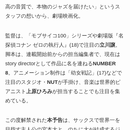
高の音質で、本物のジャズを届けたい」というス
タッフの想いから、劇場映画化。
監督は、「モブサイコ100」シリーズや劇場版『名
探偵コナン ゼロの執行人』(18)で注目の
立川譲
。
脚本は、連載開始前からの担当編集者で、現在は
story directorとして作品に名を連ねる
NUMBER
8
。アニメーション制作は「幼女戦記」(17)などで
注目のスタジオ・
NUT
が手掛け、音楽は世界的ピ
アニスト
上原ひろみ
が担当することでも注目を集
めている。
この度解禁された
本予告
は、サックスで世界一を
目指す主人公の宮本大と、のちに大が結成するジ