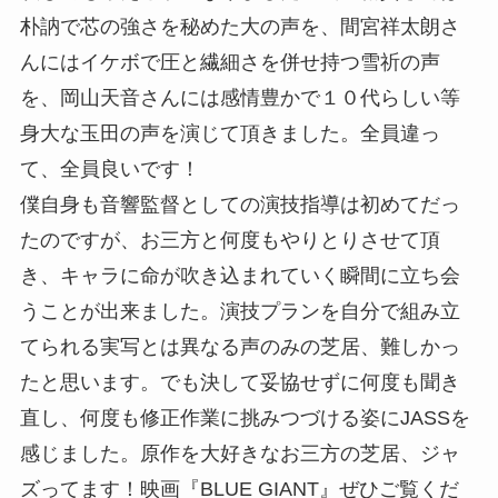
朴訥で芯の強さを秘めた大の声を、間宮祥太朗さ
んにはイケボで圧と繊細さを併せ持つ雪祈の声
を、岡山天音さんには感情豊かで１０代らしい等
身大な玉田の声を演じて頂きました。全員違っ
て、全員良いです！
僕自身も音響監督としての演技指導は初めてだっ
たのですが、お三方と何度もやりとりさせて頂
き、キャラに命が吹き込まれていく瞬間に立ち会
うことが出来ました。演技プランを自分で組み立
てられる実写とは異なる声のみの芝居、難しかっ
たと思います。でも決して妥協せずに何度も聞き
直し、何度も修正作業に挑みつづける姿にJASSを
感じました。原作を大好きなお三方の芝居、ジャ
ズってます！映画『BLUE GIANT』ぜひご覧くだ