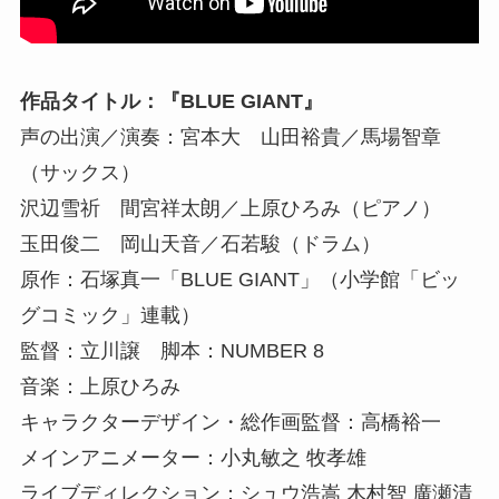
作品タイトル：『BLUE GIANT』
声の出演／演奏：宮本大 山田裕貴／馬場智章
（サックス）
沢辺雪祈 間宮祥太朗／上原ひろみ（ピアノ）
玉田俊二 岡山天音／石若駿（ドラム）
原作：石塚真一「BLUE GIANT」（小学館「ビッ
グコミック」連載）
監督：立川譲 脚本：NUMBER 8
音楽：上原ひろみ
キャラクターデザイン・総作画監督：高橋裕一
メインアニメーター：小丸敏之 牧孝雄
ライブディレクション：シュウ浩嵩 木村智 廣瀬清