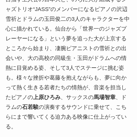
ャズトリオ“JASS”のメンバーになるピアノの沢辺
雪祈とドラムの玉田俊二の3人のキャラクターを中
心に描かれている。仙台から「世界一のジャズプ
レーヤーになる」という夢を追った大が上京する
ところから始まり、凄腕ピアニストの雪祈との出
会いや、大の高校の同級生・玉田がドラムへの情
熱に目覚める姿、そして3人でステージに挑む姿
も。様々な挫折や葛藤を抱えながらも、夢に向か
って熱く生きる若者たちの情熱が、音楽を担当し
たピアノの
上原ひろみ
、サックスの
馬場智章
、ド
ラムの
石若駿
の演奏するサウンドに乗せて、こち
らにまで響いてくる迫力ある映像に仕上がってい
る。