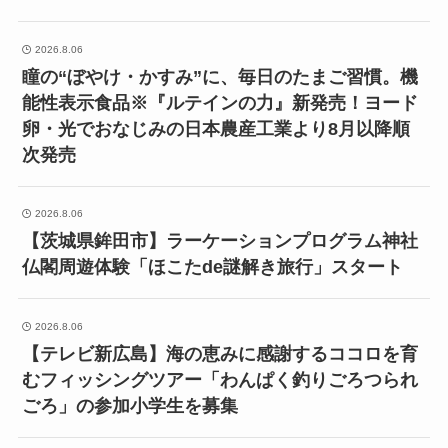
2026.8.06
瞳の“ぼやけ・かすみ”に、毎日のたまご習慣。機
能性表示食品※『ルテインの力』新発売！ヨード
卵・光でおなじみの日本農産工業より8月以降順
次発売
2026.8.06
【茨城県鉾田市】ラーケーションプログラム神社
仏閣周遊体験「ほこたde謎解き旅行」スタート
2026.8.06
【テレビ新広島】海の恵みに感謝するココロを育
むフィッシングツアー「わんぱく釣りごろつられ
ごろ」の参加小学生を募集