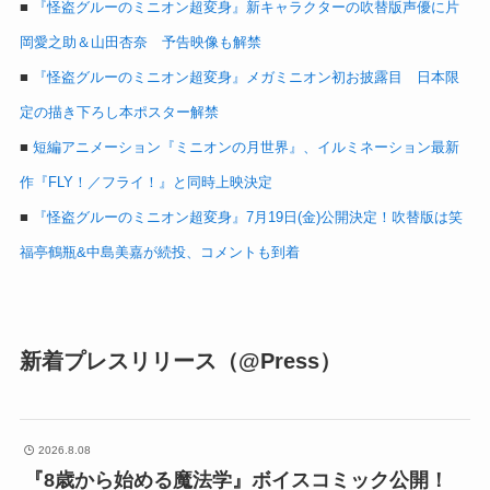
■
『怪盗グルーのミニオン超変身』新キャラクターの吹替版声優に片
岡愛之助＆山田杏奈 予告映像も解禁
■
『怪盗グルーのミニオン超変身』メガミニオン初お披露目 日本限
定の描き下ろし本ポスター解禁
■
短編アニメーション『ミニオンの月世界』、イルミネーション最新
作『FLY！／フライ！』と同時上映決定
■
『怪盗グルーのミニオン超変身』7月19日(金)公開決定！吹替版は笑
福亭鶴瓶&中島美嘉が続投、コメントも到着
新着プレスリリース（@Press）
2026.8.08
『8歳から始める魔法学』ボイスコミック公開！