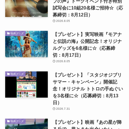
ブの声』トークイベント付き特別
試写会に10組20名様ご招待☆（応
募締切：8月12日）
2026.8.05
【プレゼント】実写映画『モアナ
映画グッズ
と伝説の海』公開記念！オリジナ
ルグッズを6名様に☆（応募締
切：8月17日）
2026.8.05
【プレゼント】「スタジオジブリ
映画グッズ
サマー・キャンペーン」開催記
念！オリジナル トトロの手ぬぐい
を3名様に☆（応募締切：8月13
日）
2026.7.31
【プレゼント】映画『あの星が降
映画グッズ
る丘で、君とまた出会いたい。』