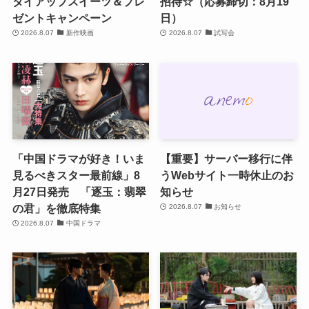
タイアップスイーツ＆プレ
招待☆（応募締切：8月19
ゼントキャンペーン
日）
2026.8.07
新作映画
2026.8.07
試写会
「中国ドラマが好き！いま
【重要】サーバー移行に伴
見るべきスター最前線」8
うWebサイト一時休止のお
月27日発売 「逐玉：翡翠
知らせ
の君」を徹底特集
2026.8.07
お知らせ
2026.8.07
中国ドラマ