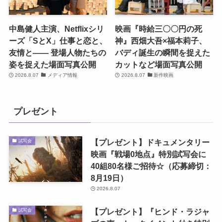
中島健人主演、Netflixシリ
映画『時給三〇〇円の死
ーズ「SとX」仕事と恋と、
神』西畑大吾×福本莉子、
友情と―― 登場人物たちの
バディ誕生の瞬間を捉えた
姿を捉えた場面写真公開
カットなど場面写真公開
2026.8.07
メディア情報
2026.8.07
新作映画
プレゼント
【プレゼント】ドキュメンタリー
試写会
映画『戦場0地点』特別試写会に
40組80名様ご招待☆（応募締切：
8月19日）
2026.8.07
【プレゼント】『ヒンド・ラジャ
試写会