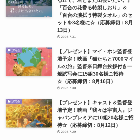
「百合の花香る特製しおり」＆
「百合の涙拭う特製タオル」のセ
ットを3名様に☆（応募締切：8月
13日）
2026.7.31
【プレゼント】マイ・ホン監督登
試写会
壇予定！映画『猫たちと7000マイ
ルの旅』監督来日舞台挨拶付き一
般試写会に15組30名様ご招待
☆（応募締切：8月16日）
2026.7.30
【プレゼント】キャスト＆監督登
試写会
壇予定！映画『我々は宇宙人』ジ
ャパンプレミアに10組20名様ご招
待☆（応募締切：8月12日）
2026.7.29