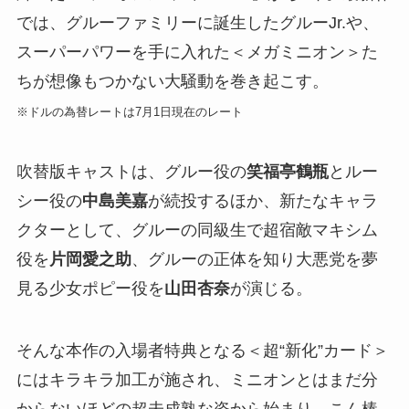
では、グルーファミリーに誕生したグルーJr.や、
スーパーパワーを手に入れた＜メガミニオン＞た
ちが想像もつかない大騒動を巻き起こす。
※ドルの為替レートは7月1日現在のレート
吹替版キャストは、グルー役の
笑福亭鶴瓶
とルー
シー役の
中島美嘉
が続投するほか、新たなキャラ
クターとして、グルーの同級生で超宿敵マキシム
役を
片岡愛之助
、グルーの正体を知り大悪党を夢
見る少女ポピー役を
山田杏奈
が演じる。
そんな本作の入場者特典となる＜超“新化”カード＞
にはキラキラ加工が施され、ミニオンとはまだ分