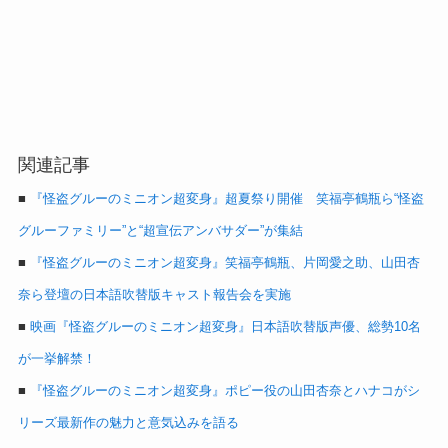
関連記事
■
『怪盗グルーのミニオン超変身』超夏祭り開催 笑福亭鶴瓶ら“怪盗
グルーファミリー”と“超宣伝アンバサダー”が集結
■
『怪盗グルーのミニオン超変身』笑福亭鶴瓶、片岡愛之助、山田杏
奈ら登壇の日本語吹替版キャスト報告会を実施
■
映画『怪盗グルーのミニオン超変身』日本語吹替版声優、総勢10名
が一挙解禁！
■
『怪盗グルーのミニオン超変身』ポピー役の山田杏奈とハナコがシ
リーズ最新作の魅力と意気込みを語る