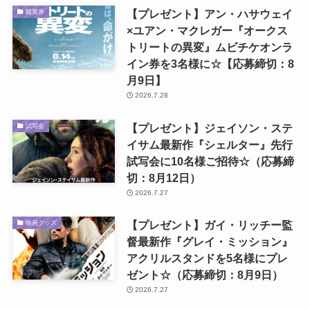
【プレゼント】アン・ハサウェイ
鑑賞券
×ユアン・マクレガー『オークス
トリートの異変』ムビチケオンラ
イン券を3名様に☆【応募締切：8
月9日】
2026.7.28
【プレゼント】ジェイソン・ステ
試写会
イサム最新作『シェルター』先行
試写会に10名様ご招待☆（応募締
切：8月12日）
2026.7.27
【プレゼント】ガイ・リッチー監
映画グッズ
督最新作『グレイ・ミッション』
アクリルスタンドを5名様にプレ
ゼント☆（応募締切：8月9日）
2026.7.27