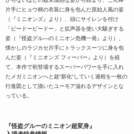
からないほどの超未成熟な姿から始まり、こん棒
片手にヒョウ柄の衣装に身を包んだ原始人風の姿
（『ミニオンズ』より）、頭にサイレンを付け
「ビードービードー」と拡声器を使い大騒ぎする
姿（『怪盗グル―のミニオン危機一発』より）、
懐かしのラジカセ片手にトラックスーツに身を包
んだ姿（『ミニオンズ フィーバー』より）を経
て、本作で初登場するスーパーパワーを手に入れ
たメガミニオンへと超“新化”していく過程を一枚の
行進図として描いたユーモア溢れるデザインとな
っている。
『怪盗グルーのミニオン超変身』
入場者特典情報