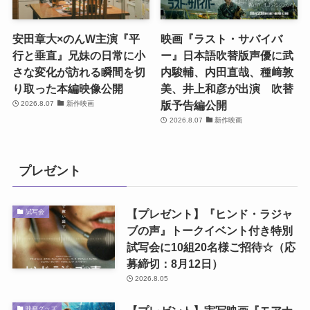
安田章大×のんW主演『平
映画『ラスト・サバイバ
行と垂直』兄妹の日常に小
ー』日本語吹替版声優に武
さな変化が訪れる瞬間を切
内駿輔、内田直哉、種﨑敦
り取った本編映像公開
美、井上和彦が出演 吹替
版予告編公開
2026.8.07
新作映画
2026.8.07
新作映画
プレゼント
【プレゼント】『ヒンド・ラジャ
試写会
ブの声』トークイベント付き特別
試写会に10組20名様ご招待☆（応
募締切：8月12日）
2026.8.05
映画グッズ