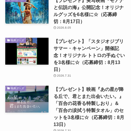
【プレゼント】実写映画『モアナ
と伝説の海』公開記念！オリジナ
ルグッズを6名様に☆（応募締
切：8月17日）
2026.8.05
【プレゼント】「スタジオジブリ
映画グッズ
サマー・キャンペーン」開催記
念！オリジナル トトロの手ぬぐい
を3名様に☆（応募締切：8月13
日）
2026.7.31
【プレゼント】映画『あの星が降
映画グッズ
る丘で、君とまた出会いたい。』
「百合の花香る特製しおり」＆
「百合の涙拭う特製タオル」のセ
ットを3名様に☆（応募締切：8月
13日）
2026.7.31