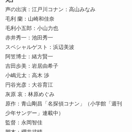
声の出演：江戸川コナン：高山みなみ
毛利 蘭：山崎和佳奈
毛利小五郎：小山力也
赤井秀一：池田秀一
スペシャルゲスト：浜辺美波
阿笠博士：緒方賢一
吉田歩美：岩居由希子
小嶋元太：高木 渉
円谷光彦：大谷育江
灰原 哀：林原めぐみ
原作：青山剛昌「名探偵コナン」（小学館「週刊
少年サンデー」連載中）
監督：永岡智佳
脚本：櫻井武晴