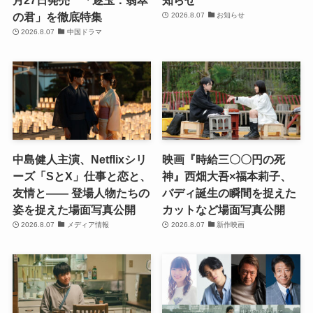
月27日発売 「逐玉：翡翠
知らせ
の君」を徹底特集
2026.8.07
お知らせ
2026.8.07
中国ドラマ
中島健人主演、Netflixシリ
映画『時給三〇〇円の死
ーズ「SとX」仕事と恋と、
神』西畑大吾×福本莉子、
友情と―― 登場人物たちの
バディ誕生の瞬間を捉えた
姿を捉えた場面写真公開
カットなど場面写真公開
2026.8.07
メディア情報
2026.8.07
新作映画