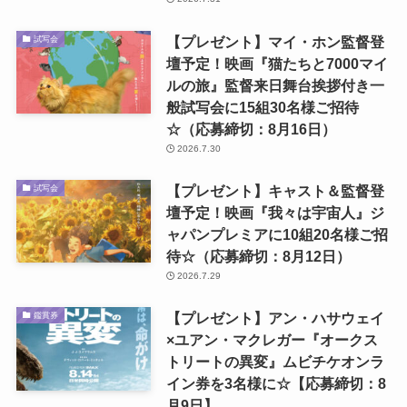
【プレゼント】マイ・ホン監督登
試写会
壇予定！映画『猫たちと7000マイ
ルの旅』監督来日舞台挨拶付き一
般試写会に15組30名様ご招待
☆（応募締切：8月16日）
2026.7.30
【プレゼント】キャスト＆監督登
試写会
壇予定！映画『我々は宇宙人』ジ
ャパンプレミアに10組20名様ご招
待☆（応募締切：8月12日）
2026.7.29
【プレゼント】アン・ハサウェイ
鑑賞券
×ユアン・マクレガー『オークス
トリートの異変』ムビチケオンラ
イン券を3名様に☆【応募締切：8
月9日】