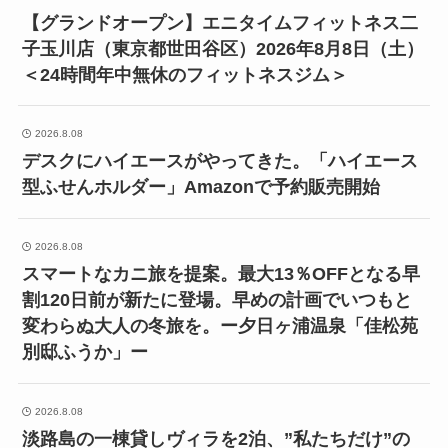
【グランドオープン】エニタイムフィットネス二
子玉川店（東京都世田谷区）2026年8月8日（土）
＜24時間年中無休のフィットネスジム＞
2026.8.08
デスクにハイエースがやってきた。「ハイエース
型ふせんホルダー」Amazonで予約販売開始
2026.8.08
スマートなカニ旅を提案。最大13％OFFとなる早
割120日前が新たに登場。早めの計画でいつもと
変わらぬ大人の冬旅を。ー夕日ヶ浦温泉「佳松苑
別邸ふうか」ー
2026.8.08
淡路島の一棟貸しヴィラを2泊、”私たちだけ”の