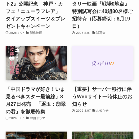
ト2』公開記念 神戸・カ
タリー映画『戦場0地点』
フェ「ニューラフレア」
特別試写会に40組80名様ご
タイアップスイーツ＆プレ
招待☆（応募締切：8月19
ゼントキャンペーン
日）
2026.8.07
新作映画
2026.8.07
試写会
「中国ドラマが好き！いま
【重要】サーバー移行に伴
見るべきスター最前線」8
うWebサイト一時休止のお
月27日発売 「逐玉：翡翠
知らせ
の君」を徹底特集
2026.8.07
お知らせ
2026.8.07
中国ドラマ