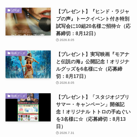
【プレゼント】『ヒンド・ラジャ
試写会
ブの声』トークイベント付き特別
試写会に10組20名様ご招待☆（応
募締切：8月12日）
2026.8.05
【プレゼント】実写映画『モアナ
映画グッズ
と伝説の海』公開記念！オリジナ
ルグッズを6名様に☆（応募締
切：8月17日）
2026.8.05
【プレゼント】「スタジオジブリ
映画グッズ
サマー・キャンペーン」開催記
念！オリジナル トトロの手ぬぐい
を3名様に☆（応募締切：8月13
日）
2026.7.31