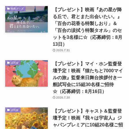
【プレゼント】映画『あの星が降
映画グッズ
る丘で、君とまた出会いたい。』
「百合の花香る特製しおり」＆
「百合の涙拭う特製タオル」のセ
ットを3名様に☆（応募締切：8月
13日）
2026.7.31
【プレゼント】マイ・ホン監督登
試写会
壇予定！映画『猫たちと7000マイ
ルの旅』監督来日舞台挨拶付き一
般試写会に15組30名様ご招待
☆（応募締切：8月16日）
2026.7.30
【プレゼント】キャスト＆監督登
試写会
壇予定！映画『我々は宇宙人』ジ
ャパンプレミアに10組20名様ご招