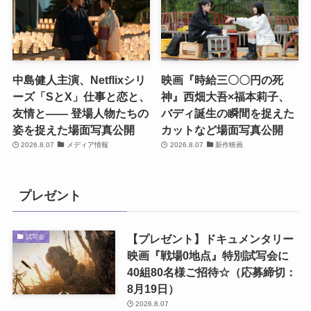
中島健人主演、Netflixシリ
映画『時給三〇〇円の死
ーズ「SとX」仕事と恋と、
神』西畑大吾×福本莉子、
友情と―― 登場人物たちの
バディ誕生の瞬間を捉えた
姿を捉えた場面写真公開
カットなど場面写真公開
2026.8.07
メディア情報
2026.8.07
新作映画
プレゼント
【プレゼント】ドキュメンタリー
試写会
映画『戦場0地点』特別試写会に
40組80名様ご招待☆（応募締切：
8月19日）
2026.8.07