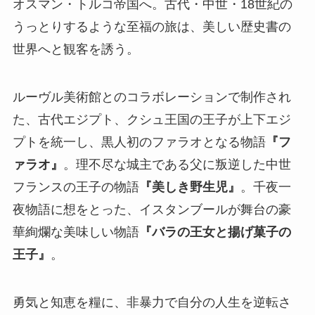
オスマン・トルコ帝国へ。古代・中世・18世紀の
うっとりするような至福の旅は、美しい歴史書の
世界へと観客を誘う。
ルーヴル美術館とのコラボレーションで制作され
た、古代エジプト、クシュ王国の王子が上下エジ
プトを統一し、黒人初のファラオとなる物語
『フ
ァラオ』
。理不尽な城主である父に叛逆した中世
フランスの王子の物語
『美しき野生児』
。千夜一
夜物語に想をとった、イスタンブールが舞台の豪
華絢爛な美味しい物語
『バラの王女と揚げ菓子の
王子』
。
勇気と知恵を糧に、非暴力で自分の人生を逆転さ