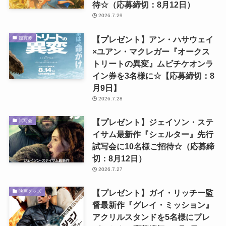
待☆（応募締切：8月12日）
2026.7.29
【プレゼント】アン・ハサウェイ
鑑賞券
×ユアン・マクレガー『オークス
トリートの異変』ムビチケオンラ
イン券を3名様に☆【応募締切：8
月9日】
2026.7.28
【プレゼント】ジェイソン・ステ
試写会
イサム最新作『シェルター』先行
試写会に10名様ご招待☆（応募締
切：8月12日）
2026.7.27
【プレゼント】ガイ・リッチー監
映画グッズ
督最新作『グレイ・ミッション』
アクリルスタンドを5名様にプレ