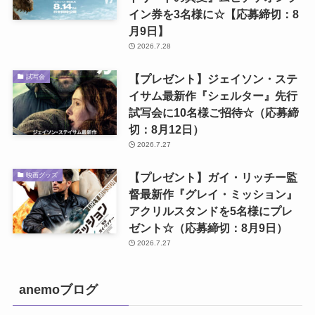
イン券を3名様に☆【応募締切：8
月9日】
2026.7.28
【プレゼント】ジェイソン・ステ
試写会
イサム最新作『シェルター』先行
試写会に10名様ご招待☆（応募締
切：8月12日）
2026.7.27
【プレゼント】ガイ・リッチー監
映画グッズ
督最新作『グレイ・ミッション』
アクリルスタンドを5名様にプレ
ゼント☆（応募締切：8月9日）
2026.7.27
anemoブログ