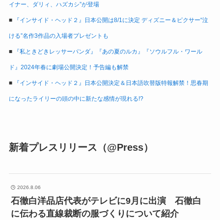
イナー、ダリィ、ハズカシ”が登場
■
『インサイド・ヘッド２』日本公開は8/1に決定 ディズニー＆ピクサー“泣
ける”名作3作品の入場者プレゼントも
■
『私ときどきレッサーパンダ』『あの夏のルカ』『ソウルフル・ワール
ド』2024年春に劇場公開決定！予告編も解禁
■
『インサイド・ヘッド２』日本公開決定＆日本語吹替版特報解禁！思春期
になったライリーの頭の中に新たな感情が現れる!?
新着プレスリリース（@Press）
2026.8.06
石徹白洋品店代表がテレビに9月に出演 石徹白
に伝わる直線裁断の服づくりについて紹介