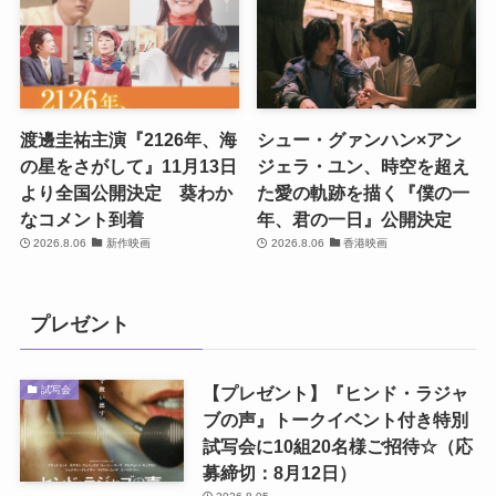
渡邊圭祐主演『2126年、海
シュー・グァンハン×アン
の星をさがして』11月13日
ジェラ・ユン、時空を超え
より全国公開決定 葵わか
た愛の軌跡を描く『僕の一
なコメント到着
年、君の一日』公開決定
2026.8.06
新作映画
2026.8.06
香港映画
プレゼント
【プレゼント】『ヒンド・ラジャ
試写会
ブの声』トークイベント付き特別
試写会に10組20名様ご招待☆（応
募締切：8月12日）