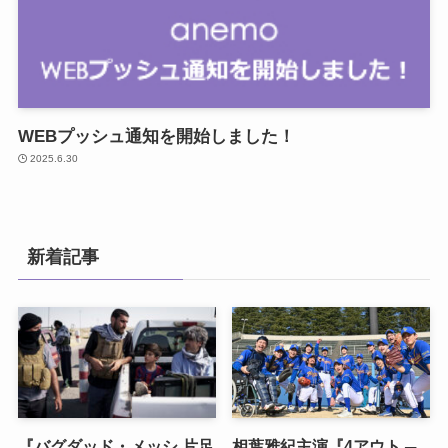
WEBプッシュ通知を開始しました！
2025.6.30
新着記事
『バグダッド・メッシ 片足
相葉雅紀主演『4アウト ─