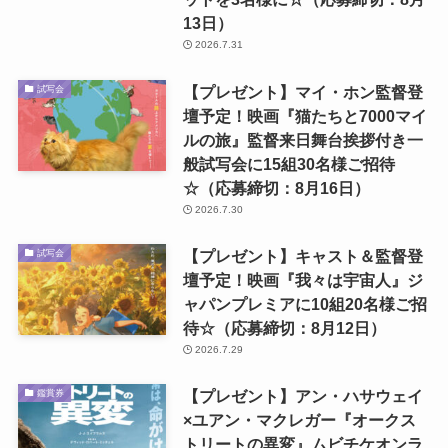
13日）
2026.7.31
【プレゼント】マイ・ホン監督登
試写会
壇予定！映画『猫たちと7000マイ
ルの旅』監督来日舞台挨拶付き一
般試写会に15組30名様ご招待
☆（応募締切：8月16日）
2026.7.30
【プレゼント】キャスト＆監督登
試写会
壇予定！映画『我々は宇宙人』ジ
ャパンプレミアに10組20名様ご招
待☆（応募締切：8月12日）
2026.7.29
【プレゼント】アン・ハサウェイ
鑑賞券
×ユアン・マクレガー『オークス
トリートの異変』ムビチケオンラ