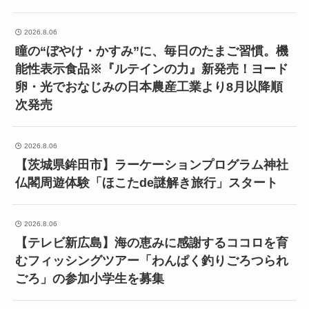
2026.8.06
瞳の“ぼやけ・かすみ”に、毎日のたまご習慣。機
能性表示食品※『ルテインの力』新発売！ヨード
卵・光でおなじみの日本農産工業より8月以降順
次発売
2026.8.06
【茨城県鉾田市】ラーケーションプログラム神社
仏閣周遊体験「ほこたde謎解き旅行」スタート
2026.8.06
【テレビ新広島】海の恵みに感謝するココロを育
むフィッシングツアー「わんぱく釣りごろつられ
ごろ」の参加小学生を募集