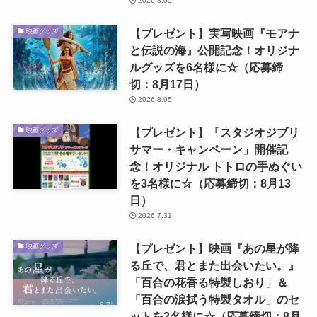
2026.8.05
【プレゼント】実写映画『モアナ
映画グッズ
と伝説の海』公開記念！オリジナ
ルグッズを6名様に☆（応募締
切：8月17日）
2026.8.05
【プレゼント】「スタジオジブリ
映画グッズ
サマー・キャンペーン」開催記
念！オリジナル トトロの手ぬぐい
を3名様に☆（応募締切：8月13
日）
2026.7.31
【プレゼント】映画『あの星が降
映画グッズ
る丘で、君とまた出会いたい。』
「百合の花香る特製しおり」＆
「百合の涙拭う特製タオル」のセ
ットを3名様に☆（応募締切：8月