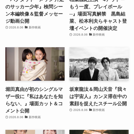
のサッカー少年』検問シー
もう一度、プレイボール
ン本編映像＆監督メッセー
─』場面写真解禁 黒島結
ジ動画公開
菜、松本利夫らキャスト登
壇イベントの開催決定
2026.8.06
新作映画
2026.8.06
新作映画
堀田真由が初のシングルマ
坂東龍汰＆岡山天音『我々
ザー役に『私はあなたを知
は宇宙人』カンヌ滞在中の
らない、』場面カット＆コ
素顔を捉えたスチール公開
メント公開
2026.8.06
新作映画
2026.8.06
新作映画