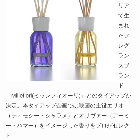
リア
で生
まれ
たフ
レグ
ラン
スブ
ラン
ド
「Millefiori(ミッレフィオーリ)」とのタイアップが
決定。本タイアップ企画では映画の主役エリオ
（ティモシー・シャラメ）とオリヴァー（アーミ
ー・ハマー）をイメージした香りをプロがセレク
ト。