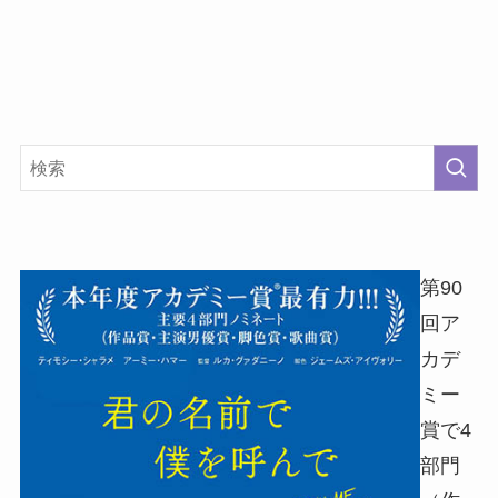
第90
回ア
カデ
ミー
賞で4
部門