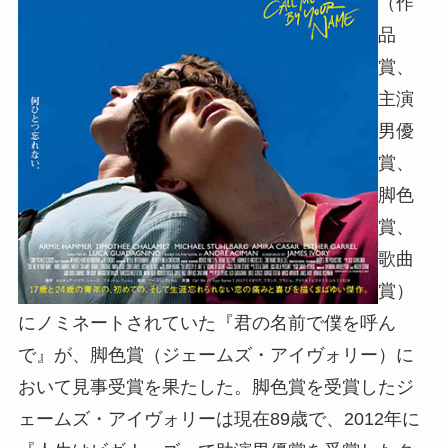
（作
品
賞、
主演
男優
賞、
脚色
賞、
歌曲
賞）
にノミネートされていた『君の名前で僕を呼ん
で』が、脚色賞（ジェームズ・アイヴォリー）に
おいて見事受賞を果たした。脚色賞を受賞したジ
ェームズ・アイヴォリーは現在89歳で、2012年に