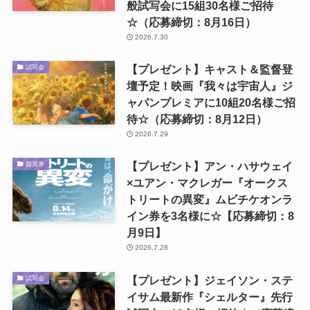
般試写会に15組30名様ご招待
☆（応募締切：8月16日）
2026.7.30
【プレゼント】キャスト＆監督登
試写会
壇予定！映画『我々は宇宙人』ジ
ャパンプレミアに10組20名様ご招
待☆（応募締切：8月12日）
2026.7.29
【プレゼント】アン・ハサウェイ
鑑賞券
×ユアン・マクレガー『オークス
トリートの異変』ムビチケオンラ
イン券を3名様に☆【応募締切：8
月9日】
2026.7.28
【プレゼント】ジェイソン・ステ
試写会
イサム最新作『シェルター』先行