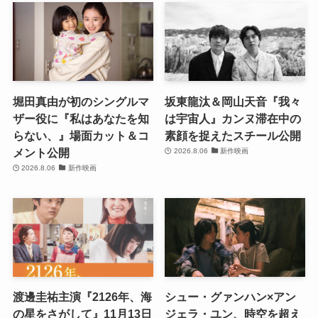
堀田真由が初のシングルマ
坂東龍汰＆岡山天音『我々
ザー役に『私はあなたを知
は宇宙人』カンヌ滞在中の
らない、』場面カット＆コ
素顔を捉えたスチール公開
メント公開
2026.8.06
新作映画
2026.8.06
新作映画
渡邊圭祐主演『2126年、海
シュー・グァンハン×アン
の星をさがして』11月13日
ジェラ・ユン、時空を超え