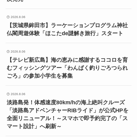
2026.8.06
【茨城県鉾田市】ラーケーションプログラム神社
仏閣周遊体験「ほこたde謎解き旅行」スタート
2026.8.06
【テレビ新広島】海の恵みに感謝するココロを育
むフィッシングツアー「わんぱく釣りごろつられ
ごろ」の参加小学生を募集
2026.8.06
淡路島発！体感速度80km/hの海上絶叫クルーズ
「淡路島アドベンチャーRIBライド」が公式HPを
全面リニューアル！～スマホで即予約完了の「ス
マート設計」へ刷新～