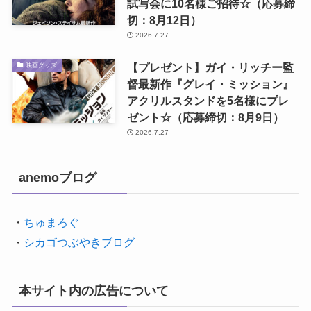
試写会に10名様ご招待☆（応募締
切：8月12日）
2026.7.27
【プレゼント】ガイ・リッチー監
映画グッズ
督最新作『グレイ・ミッション』
アクリルスタンドを5名様にプレ
ゼント☆（応募締切：8月9日）
2026.7.27
anemoブログ
・
ちゅまろぐ
・
シカゴつぶやきブログ
本サイト内の広告について