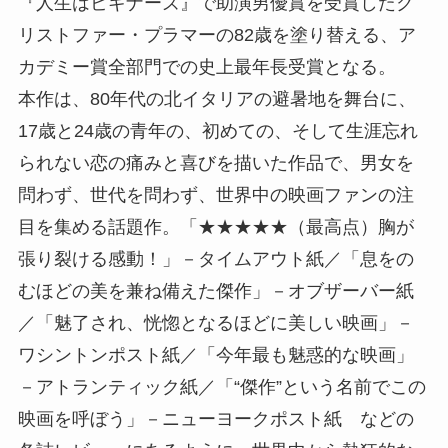
『人生はビギナーズ』で助演男優賞を受賞したク
リストファー・プラマーの82歳を塗り替える、ア
カデミー賞全部門での史上最年長受賞となる。
本作は、80年代の北イタリアの避暑地を舞台に、
17歳と24歳の青年の、初めての、そして生涯忘れ
られない恋の痛みと喜びを描いた作品で、男女を
問わず、世代を問わず、世界中の映画ファンの注
目を集める話題作。「★★★★★（最高点）胸が
張り裂ける感動！」－タイムアウト紙／「息をの
むほどの美を兼ね備えた傑作」－オブザーバー紙
／「魅了され、恍惚となるほどに美しい映画」－
ワシントンポスト紙／「今年最も魅惑的な映画」
－アトランティック紙／「“傑作”という名前でこの
映画を呼ぼう」－ニューヨークポスト紙 などの