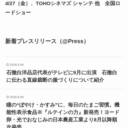
4/27（金）、TOHOシネマズ シャンテ 他 全国ロ
ードショー
新着プレスリリース（@Press）
2026.8.06
石徹白洋品店代表がテレビに9月に出演 石徹白
に伝わる直線裁断の服づくりについて紹介
2026.8.06
瞳の“ぼやけ・かすみ”に、毎日のたまご習慣。機
能性表示食品※『ルテインの力』新発売！ヨード
卵・光でおなじみの日本農産工業より8月以降順
次発売