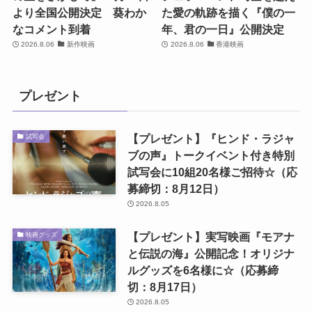
より全国公開決定 葵わか
た愛の軌跡を描く『僕の一
なコメント到着
年、君の一日』公開決定
2026.8.06
新作映画
2026.8.06
香港映画
プレゼント
【プレゼント】『ヒンド・ラジャ
試写会
ブの声』トークイベント付き特別
試写会に10組20名様ご招待☆（応
募締切：8月12日）
2026.8.05
【プレゼント】実写映画『モアナ
映画グッズ
と伝説の海』公開記念！オリジナ
ルグッズを6名様に☆（応募締
切：8月17日）
2026.8.05