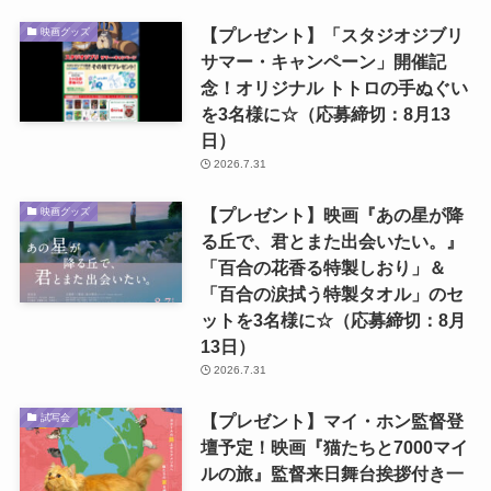
【プレゼント】「スタジオジブリ
映画グッズ
サマー・キャンペーン」開催記
念！オリジナル トトロの手ぬぐい
を3名様に☆（応募締切：8月13
日）
2026.7.31
【プレゼント】映画『あの星が降
映画グッズ
る丘で、君とまた出会いたい。』
「百合の花香る特製しおり」＆
「百合の涙拭う特製タオル」のセ
ットを3名様に☆（応募締切：8月
13日）
2026.7.31
【プレゼント】マイ・ホン監督登
試写会
壇予定！映画『猫たちと7000マイ
ルの旅』監督来日舞台挨拶付き一