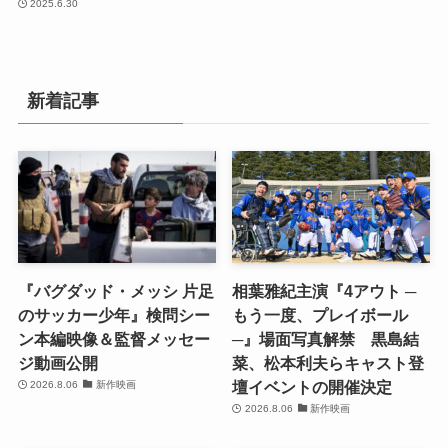
2025.6.30
新着記事
『バグダッド・メッシ 片足
相葉雅紀主演『4アウト ─
のサッカー少年』検問シー
もう一度、プレイボール
ン本編映像＆監督メッセー
─』場面写真解禁 黒島結
ジ動画公開
菜、松本利夫らキャスト登
壇イベントの開催決定
2026.8.06
新作映画
2026.8.06
新作映画