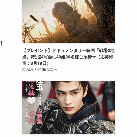
！
【プレゼント】ドキュメンタリー映画『戦場0地
点』特別試写会に40組80名様ご招待☆（応募締
切：8月19日）
2026.8.07
試写会