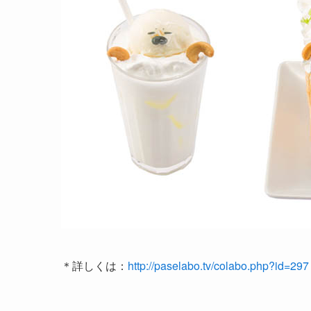
＊詳しくは：
http://paselabo.tv/colabo.php?id=297