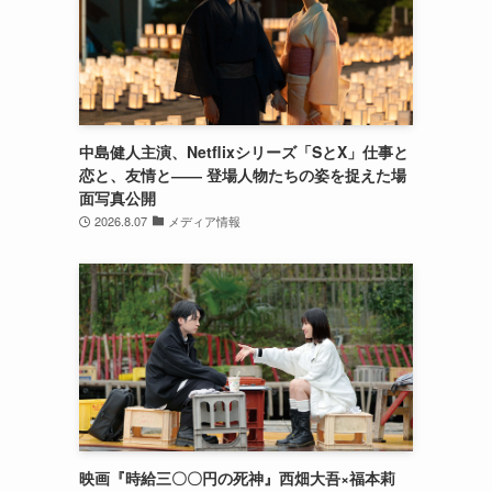
！
中島健人主演、Netflixシリーズ「SとX」仕事と
恋と、友情と―― 登場人物たちの姿を捉えた場
面写真公開
2026.8.07
メディア情報
映画『時給三〇〇円の死神』西畑大吾×福本莉