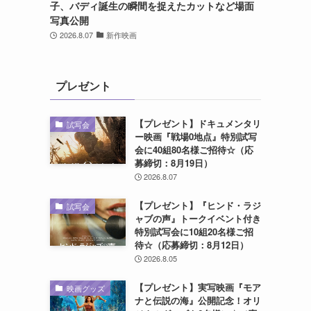
子、バディ誕生の瞬間を捉えたカットなど場面
写真公開
2026.8.07
新作映画
プレゼント
【プレゼント】ドキュメンタリ
試写会
ー映画『戦場0地点』特別試写
会に40組80名様ご招待☆（応
募締切：8月19日）
2026.8.07
【プレゼント】『ヒンド・ラジ
試写会
ャブの声』トークイベント付き
特別試写会に10組20名様ご招
待☆（応募締切：8月12日）
2026.8.05
【プレゼント】実写映画『モア
映画グッズ
ナと伝説の海』公開記念！オリ