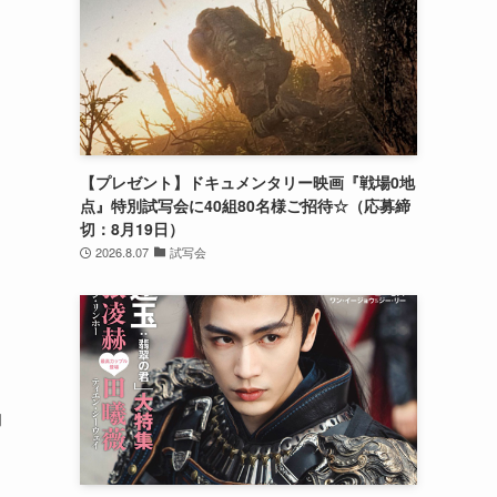
【プレゼント】ドキュメンタリー映画『戦場0地
点』特別試写会に40組80名様ご招待☆（応募締
切：8月19日）
2026.8.07
試写会
ッ
的