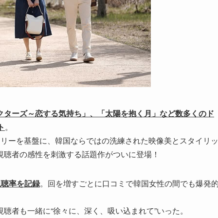
クターズ～恋する気持ち」、「太陽を抱く月」など数多くのド
ト
。
ーリーを基盤に、韓国ならではの洗練された映像美とスタイリ
視聴者の感性を刺激する話題作がついに登場！
の視聴率を記録
。回を増すごとに口コミで韓国女性の間でも爆発
聴者も一緒に“徐々に、深く、吸い込まれて”いった。