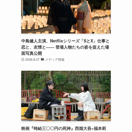
中島健人主演、Netflixシリーズ「SとX」仕事と
恋と、友情と―― 登場人物たちの姿を捉えた場
面写真公開
2026.8.07
メディア情報
映画『時給三〇〇円の死神』西畑大吾×福本莉