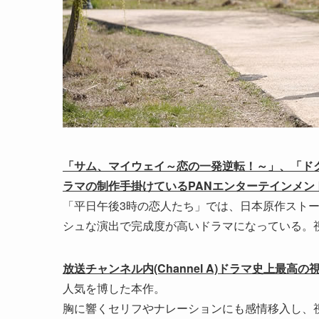
「サム、マイウェイ～恋の一発逆転！～」、「ド
ラマの制作手掛けているPANエンターテインメン
「平日午後3時の恋人たち」では、日本原作スト
シュな演出で完成度が高いドラマになっている。
放送チャンネル内(Channel A)ドラマ史上最高
人気を博した本作。
胸に響くセリフやナレーションにも感情移入し、視