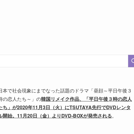
日本で社会現象にまでなった話題のドラマ「昼顔～平日午後３
時の恋人たち～」の
韓国リメイク作品、「平日午後３時の恋人
たち」が2020年11月3日（火）にTSUTAYA先行でDVDレンタ
ル開始。11月20日（金）よりDVD-BOXが発売される
。