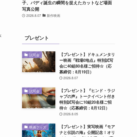
子、バディ誕生の瞬間を捉えたカットなど場面
写真公開
2026.8.07
新作映画
が
プレゼント
【プレゼント】ドキュメンタリ
試写会
ー映画『戦場0地点』特別試写
会に40組80名様ご招待☆（応
募締切：8月19日）
2026.8.07
【プレゼント】『ヒンド・ラジ
試写会
ャブの声』トークイベント付き
特別試写会に10組20名様ご招
待☆（応募締切：8月12日）
2026.8.05
【プレゼント】実写映画『モア
映画グッズ
ナと伝説の海』公開記念！オリ