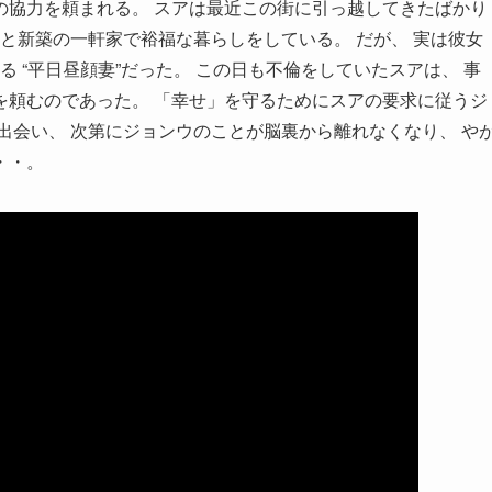
の協力を頼まれる。 スアは最近この街に引っ越してきたばかり
娘と新築の一軒家で裕福な暮らしをしている。 だが、 実は彼女
る “平日昼顔妻”だった。 この日も不倫をしていたスアは、 事
を頼むのであった。 「幸せ」を守るためにスアの要求に従うジ
出会い、 次第にジョンウのことが脳裏から離れなくなり、 や
・・。