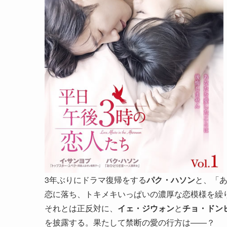
3年ぶりにドラマ復帰をする
パク・ハソン
と、「
恋に落ち、トキメキいっぱいの濃厚な恋模様を繰
それとは正反対に、
イェ・ジウォン
と
チョ・ドン
を披露する。果たして禁断の愛の行方は――？