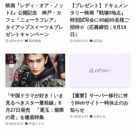
映画『レディ・オア・ノッ
【プレゼント】ドキュメン
ト2』公開記念 神戸・カ
タリー映画『戦場0地点』
フェ「ニューラフレア」
特別試写会に40組80名様ご
タイアップスイーツ＆プレ
招待☆（応募締切：8月19
ゼントキャンペーン
日）
2026.8.07
新作映画
2026.8.07
試写会
「中国ドラマが好き！いま
【重要】サーバー移行に伴
見るべきスター最前線」8
うWebサイト一時休止のお
月27日発売 「逐玉：翡翠
知らせ
の君」を徹底特集
2026.8.07
お知らせ
2026.8.07
中国ドラマ