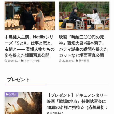
中島健人主演、Netflixシリ
映画『時給三〇〇円の死
ーズ「SとX」仕事と恋と、
神』西畑大吾×福本莉子、
友情と―― 登場人物たちの
バディ誕生の瞬間を捉えた
姿を捉えた場面写真公開
カットなど場面写真公開
2026.8.07
メディア情報
2026.8.07
新作映画
プレゼント
【プレゼント】ドキュメンタリー
試写会
映画『戦場0地点』特別試写会に
40組80名様ご招待☆（応募締切：
8月19日）