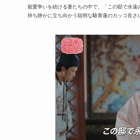
寵愛争いを続ける妻たちの中で、「この邸で永遠
持ち静かに立ち向かう聡明な駱青蓮のカッコ良さ