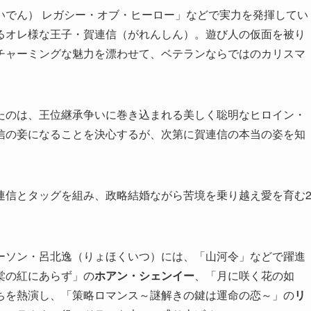
いでん） レガシー・オブ・ヒーロー」などで実力を発揮してい
るオレ様な王子・賀連信（がれんしん）。遊び人の仮面を被り
チャーミングな魅力を漂わせて、ベテランならではのカリスマ
たのは、王位継承争いに巻き込まれる美しく聡明なヒロイン・
信の妾になることを決心するが、次第に賀連信の本当の姿を知
連信とタッグを組み、政略結婚ながら苦境を乗り越え愛を育む
ーソン・呂北逸（りょほくいつ）には、「山河令」などで躍進
棠の紅にあらず」の
ホアン・シェンイー
、「月に咲く花の如
ちを熱演し、「策略ロマンス～謎解きの鍵は運命の恋～」の
リ