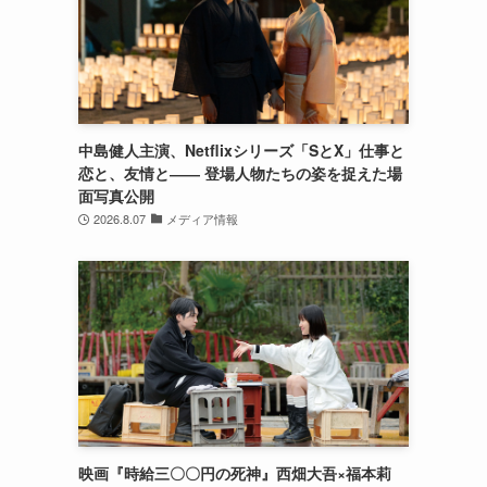
中島健人主演、Netflixシリーズ「SとX」仕事と
恋と、友情と―― 登場人物たちの姿を捉えた場
面写真公開
2026.8.07
メディア情報
映画『時給三〇〇円の死神』西畑大吾×福本莉