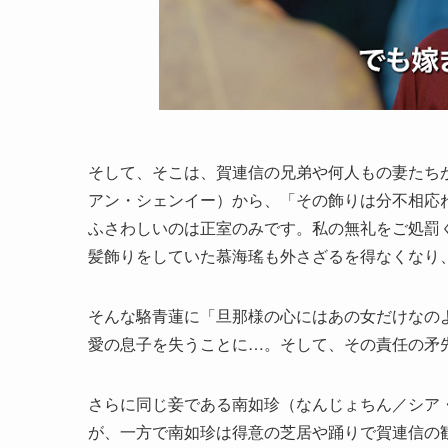
そして、そこは、賀連信の兄弟や何人もの妻たち
アン・シェンイー）から、「その飾りは分不相応
ふさわしいのは正室のみです。私の無礼をご処罰
髪飾りをしていた慕海瑤も外さざるを得なくなり
そんな駱青蓮に「旦那様の心にはあの女だけなの
愛の息子を失うことに…。そして、その責任の矛
さらに同じ妾である南如珍（なんじょちん／シア
が、一方で南如珍は得意の芝居や踊りで賀連信の