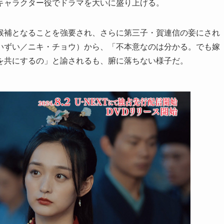
キャラクター役でドラマを大いに盛り上げる。
候補となることを強要され、さらに第三子・賀連信の妾にされ
いずい／ニキ・チョウ）から、「不本意なのは分かる。でも嫁
を共にするの」と諭されるも、腑に落ちない様子だ。