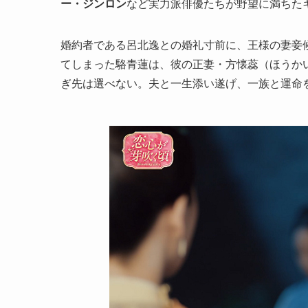
ー・ジンロン
など実力派俳優たちが野望に満ちた
婚約者である呂北逸との婚礼寸前に、王様の妻妾
てしまった駱青蓮は、彼の正妻・方懐蕊（ほうか
ぎ先は選べない。夫と一生添い遂げ、一族と運命