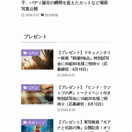
子、バディ誕生の瞬間を捉えたカットなど場面
写真公開
2026.8.07
新作映画
プレゼント
【プレゼント】ドキュメンタリ
試写会
ー映画『戦場0地点』特別試写
会に40組80名様ご招待☆（応
募締切：8月19日）
2026.8.07
【プレゼント】『ヒンド・ラジ
試写会
ャブの声』トークイベント付き
特別試写会に10組20名様ご招
待☆（応募締切：8月12日）
2026.8.05
【プレゼント】実写映画『モア
映画グッズ
ナと伝説の海』公開記念！オリ