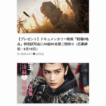
【プレゼント】ドキュメンタリー映画『戦場0地
点』特別試写会に40組80名様ご招待☆（応募締
切：8月19日）
2026.8.07
試写会