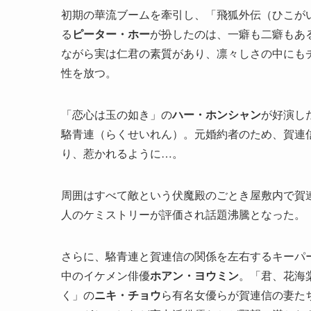
初期の華流ブームを牽引し、「飛狐外伝（ひこが
る
ピーター・ホー
が扮したのは、一癖も二癖もあ
ながら実は仁君の素質があり、凛々しさの中にも
性を放つ。
「恋心は玉の如き」の
ハー・ホンシャン
が好演し
駱青連（らくせいれん）。元婚約者のため、賀連
り、惹かれるように…。
周囲はすべて敵という伏魔殿のごとき屋敷内で賀
人のケミストリーが評価され話題沸騰となった。
さらに、駱青連と賀連信の関係を左右するキーパ
中のイケメン俳優
ホアン・ヨウミン
。「君、花海
く」の
ニキ・チョウ
ら有名女優らが賀連信の妻た