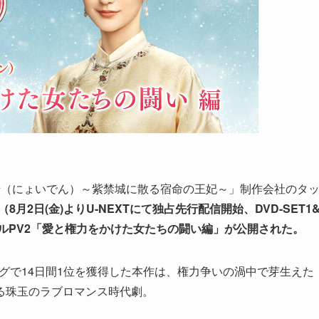
伝（にょいでん）～紫禁城に散る宿命の王妃～」制作会社のタ
」（8月2日(金)よりU-NEXTにて独占先行配信開始、DVD-SET1
シャルPV2「愛と権力をかけた女たちの闘い編」が公開された。
ンキングで14日間1位を獲得した本作は、権力争いの渦中で芽生えた
る珠玉のラブロマンス時代劇。