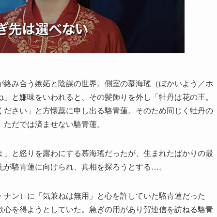
が絡み合う嫉妬と陰謀の世界。側室の慕海瑤（ぼかいよう／ホ
ね」と嫌味をいわれると、その髪飾りを外し「牡丹は花の王。
ください」と方懐蕊に申し出る駱青蓮。そのため同じく牡丹の
、ただでは済ませない駱青蓮。
よ」と怒りを露わにする慕海瑤だったが、生まれたばかりの最
先が駱青蓮に向けられ、真相を探ろうとする…。
・ナン）に「気兼ねは無用」と心を許していた駱青蓮だった
歓心を得ようとしていた。急ぎの用があり賀連信を訪ねる駱青