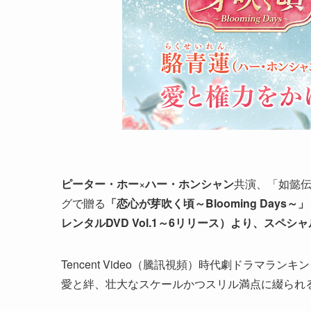
ピーター・ホー
×
ハー・ホンシャン
共演、「如懿
グで贈る
「恋心が芽吹く頃～Blooming Days～
レンタルDVD Vol.1～6リリース）より、スペ
Tencent Video（騰訊視頻）時代劇ドラマラ
愛と絆、壮大なスケールかつスリル満点に綴られ