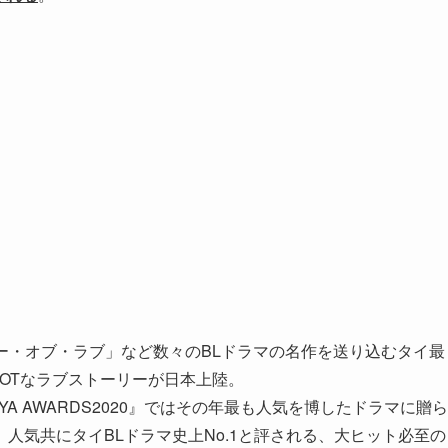
e／セオリー・オブ・ラブ」など数々のBLドラマの名作を送り込むタイ最
HOTなラブストーリーが日本上陸。
A AWARDS2020』ではその年最も人気を博したドラマに贈ら
人気共にタイBLドラマ史上No.1と評される、大ヒット必至の