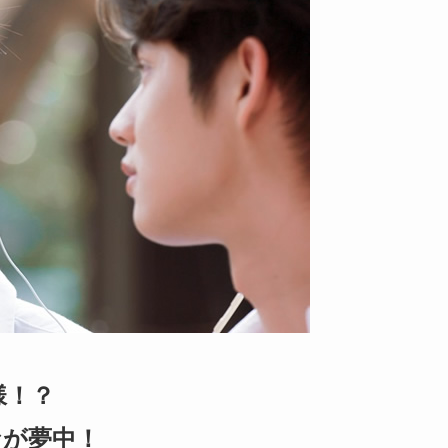
様！？
んなが夢中！