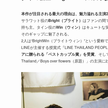
本作が注目される最大の理由は、魅力溢れる主演
サラワット役の
Bright（ブライト）
はファンの間
持ち主。タイン役の
Win（ウィン）
はキュートな
そのギャップに魅了される。
2人は“BrightWin（ブライトウィン）”とい
LINEが主催する授賞式『LINE THAILAND PEOPL
アに贈られる「ベストカップル賞」を受賞
。そし
Thailand／Boys over flowers（原題）」