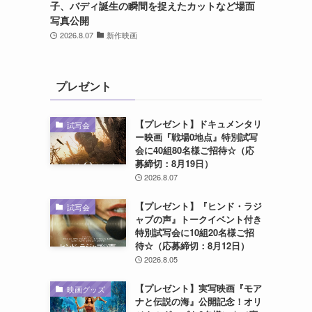
子、バディ誕生の瞬間を捉えたカットなど場面
写真公開
2026.8.07
新作映画
プレゼント
【プレゼント】ドキュメンタリ
試写会
ー映画『戦場0地点』特別試写
会に40組80名様ご招待☆（応
募締切：8月19日）
2026.8.07
【プレゼント】『ヒンド・ラジ
試写会
ャブの声』トークイベント付き
特別試写会に10組20名様ご招
待☆（応募締切：8月12日）
2026.8.05
【プレゼント】実写映画『モア
映画グッズ
ナと伝説の海』公開記念！オリ