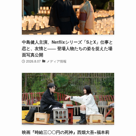
中島健人主演、Netflixシリーズ「SとX」仕事と
恋と、友情と―― 登場人物たちの姿を捉えた場
面写真公開
2026.8.07
メディア情報
映画『時給三〇〇円の死神』西畑大吾×福本莉