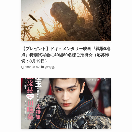
【プレゼント】ドキュメンタリー映画『戦場0地
点』特別試写会に40組80名様ご招待☆（応募締
切：8月19日）
2026.8.07
試写会