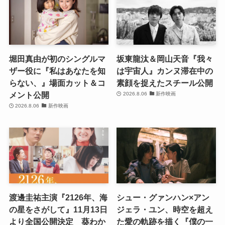
堀田真由が初のシングルマ
坂東龍汰＆岡山天音『我々
ザー役に『私はあなたを知
は宇宙人』カンヌ滞在中の
らない、』場面カット＆コ
素顔を捉えたスチール公開
メント公開
2026.8.06
新作映画
2026.8.06
新作映画
渡邊圭祐主演『2126年、海
シュー・グァンハン×アン
の星をさがして』11月13日
ジェラ・ユン、時空を超え
より全国公開決定 葵わか
た愛の軌跡を描く『僕の一