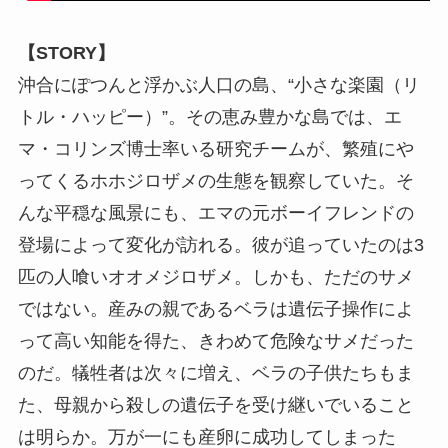
【STORY】
沖合にぽつんと浮かぶ人口の島、“小さな楽園（リ
トル・ハッピー）”。その恵み豊かな島では、エ
マ・コリンズ博士率いる研究チームが、繁殖にや
ってくるホホジロザメの生態を観察していた。そ
んな平穏な風景にも、エマの元ボーイフレンドの
登場によって変化が訪れる。彼が追っていたのは3
匹の人喰いオオメジロザメ。しかも、ただのサメ
ではない。産みの親であるベラは遺伝子操作によ
って高い知能を得た、きわめて危険なサメだった
のだ。犠牲者は次々に増え、ベラの子供たちもま
た、母親から殺しの遺伝子を受け継いでいること
は明らか。万が一にも産卵に成功してしまった