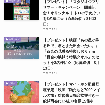
【プレゼント】「スタジオジブリ
映画グッズ
サマー・キャンペーン」開催記
念！オリジナル トトロの手ぬぐい
を3名様に☆（応募締切：8月13
日）
2026.7.31
【プレゼント】映画『あの星が降
映画グッズ
る丘で、君とまた出会いたい。』
「百合の花香る特製しおり」＆
「百合の涙拭う特製タオル」のセ
ットを3名様に☆（応募締切：8月
13日）
2026.7.31
【プレゼント】マイ・ホン監督登
試写会
壇予定！映画『猫たちと7000マイ
ルの旅』監督来日舞台挨拶付き一
般試写会に15組30名様ご招待