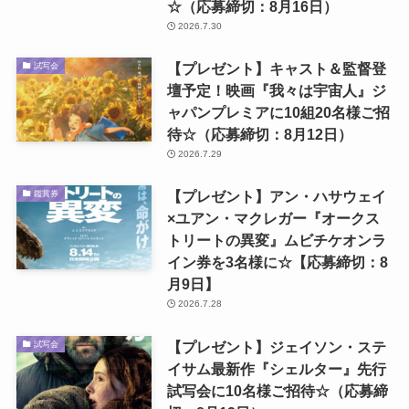
☆（応募締切：8月16日）
2026.7.30
【プレゼント】キャスト＆監督登
試写会
壇予定！映画『我々は宇宙人』ジ
ャパンプレミアに10組20名様ご招
待☆（応募締切：8月12日）
2026.7.29
【プレゼント】アン・ハサウェイ
鑑賞券
×ユアン・マクレガー『オークス
トリートの異変』ムビチケオンラ
イン券を3名様に☆【応募締切：8
月9日】
2026.7.28
【プレゼント】ジェイソン・ステ
試写会
イサム最新作『シェルター』先行
試写会に10名様ご招待☆（応募締