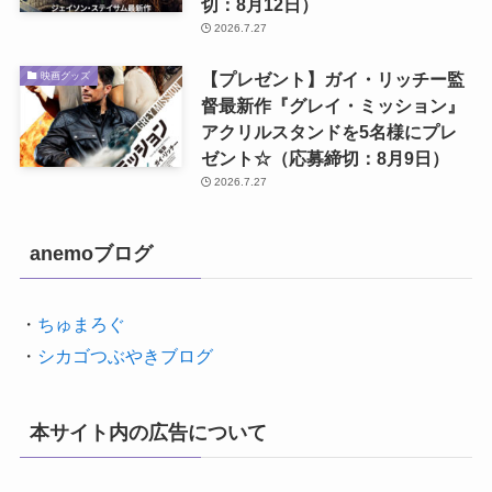
切：8月12日）
2026.7.27
【プレゼント】ガイ・リッチー監
映画グッズ
督最新作『グレイ・ミッション』
アクリルスタンドを5名様にプレ
ゼント☆（応募締切：8月9日）
2026.7.27
anemoブログ
・
ちゅまろぐ
・
シカゴつぶやきブログ
本サイト内の広告について