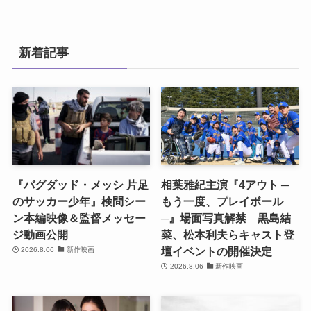
新着記事
『バグダッド・メッシ 片足
相葉雅紀主演『4アウト ─
のサッカー少年』検問シー
もう一度、プレイボール
ン本編映像＆監督メッセー
─』場面写真解禁 黒島結
ジ動画公開
菜、松本利夫らキャスト登
壇イベントの開催決定
2026.8.06
新作映画
2026.8.06
新作映画