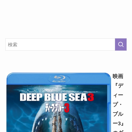
映画
『デ
ィー
プ・
ブル
ー3』