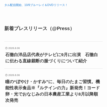
タル配信開始、10/9ブルーレイ＆DVDリリース！
新着プレスリリース（@Press）
2026.8.06
石徹白洋品店代表がテレビに9月に出演 石徹白
に伝わる直線裁断の服づくりについて紹介
2026.8.06
瞳の“ぼやけ・かすみ”に、毎日のたまご習慣。機
能性表示食品※『ルテインの力』新発売！ヨード
卵・光でおなじみの日本農産工業より8月以降順
次発売