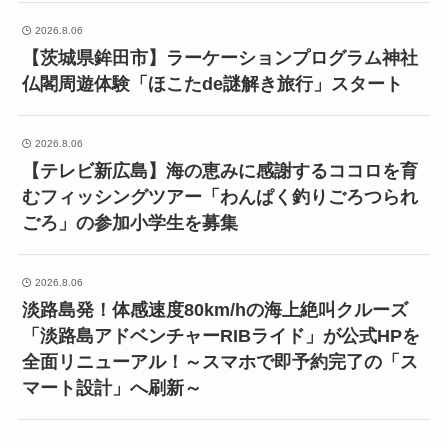
2026.8.06
【茨城県鉾田市】ラーケーションプログラム神社
仏閣周遊体験「ほこたde謎解き旅行」スタート
2026.8.06
【テレビ新広島】海の恵みに感謝するココロを育
むフィッシングツアー「わんぱく釣りごろつられ
ごろ」の参加小学生を募集
2026.8.06
淡路島発！体感速度80km/hの海上絶叫クルーズ
「淡路島アドベンチャーRIBライド」が公式HPを
全面リニューアル！～スマホで即予約完了の「ス
マート設計」へ刷新～