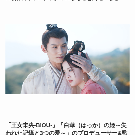
「王女未央-BIOU-」「白華（はっか）の姫～失
われた記憶と3つの愛～」のプロデューサー&監