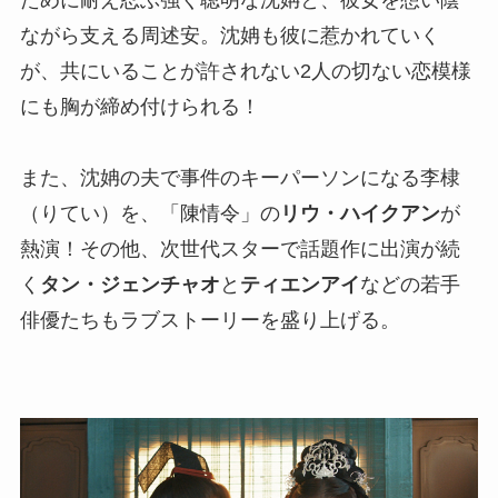
ために耐え忍ぶ強く聡明な沈姌と、彼女を想い陰
ながら支える周述安。沈姌も彼に惹かれていく
が、共にいることが許されない2人の切ない恋模様
にも胸が締め付けられる！
また、沈姌の夫で事件のキーパーソンになる李棣
（りてい）を、「陳情令」の
リウ・ハイクアン
が
熱演！その他、次世代スターで話題作に出演が続
く
タン・ジェンチャオ
と
ティエンアイ
などの若手
俳優たちもラブストーリーを盛り上げる。