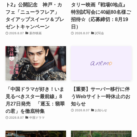
ト2』公開記念 神戸・カ
タリー映画『戦場0地点』
フェ「ニューラフレア」
特別試写会に40組80名様ご
タイアップスイーツ＆プレ
招待☆（応募締切：8月19
ゼントキャンペーン
日）
2026.8.07
新作映画
2026.8.07
試写会
「中国ドラマが好き！いま
【重要】サーバー移行に伴
見るべきスター最前線」8
うWebサイト一時休止のお
月27日発売 「逐玉：翡翠
知らせ
の君」を徹底特集
2026.8.07
お知らせ
2026.8.07
中国ドラマ