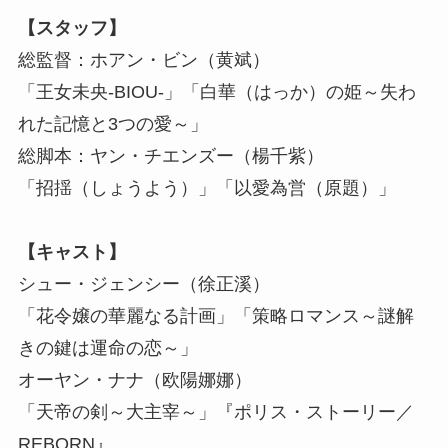
【スタッフ】
総監督：ホアン・ビン（黄斌）
「王女未央-BIOU-」「白華（はっか）の姫～失わ
れた記憶と3つの愛～」
総脚本：ヤン・チエンズー（楊千紫）
「招揺（しょうよう）」「以愛為営（原題）」
【キャスト】
シュー・ジェンシー（徐正溪）
「花令嬢の華麗なる計画」「策略ロマンス～謎解
きの鍵は運命の恋～」
オーヤン・ナナ（欧陽娜娜）
「天帝の剣～大主宰～」『ポリス・ストーリー／
REBORN』