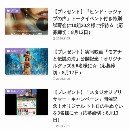
【プレゼント】『ヒンド・ラジャ
試写会
ブの声』トークイベント付き特別
試写会に10組20名様ご招待☆（応
募締切：8月12日）
2026.8.05
【プレゼント】実写映画『モアナ
映画グッズ
と伝説の海』公開記念！オリジナ
ルグッズを6名様に☆（応募締
切：8月17日）
2026.8.05
【プレゼント】「スタジオジブリ
映画グッズ
サマー・キャンペーン」開催記
念！オリジナル トトロの手ぬぐい
を3名様に☆（応募締切：8月13
日）
2026.7.31