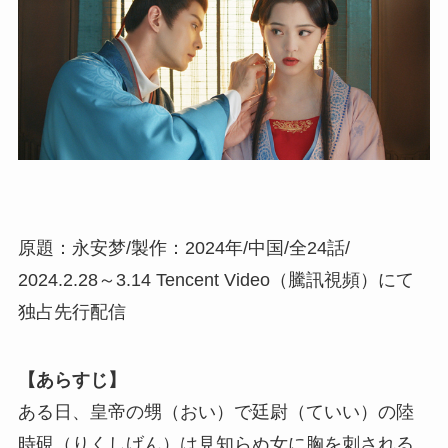
原題：永安梦/製作：2024年/中国/全24話/
2024.2.28～3.14 Tencent Video（騰訊視頻）にて
独占先行配信
【あらすじ】
ある日、皇帝の甥（おい）で廷尉（ていい）の陸
時硯（りくしげん）は見知らぬ女に胸を刺される