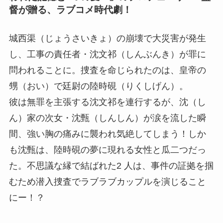
督が贈る、ラブコメ時代劇！
城西渠（じょうさいきょ）の崩壊で大災害が発生
し、工事の責任者・沈文祁（しんぶんき）が罪に
問われることに。捜査を命じられたのは、皇帝の
甥（おい）で廷尉の陸時硯（りくしげん）。
彼は無罪を主張する沈文祁を連行するが、沈（し
ん）家の次女・沈甄（しんしん）が涙を流した瞬
間、強い胸の痛みに襲われ気絶してしまう！しか
も沈甄は、陸時硯の夢に現れる女性と瓜二つだっ
た。不思議な縁で結ばれた2 人は、事件の証拠を掴
むため潜入捜査でラブラブカップルを演じること
にー！？