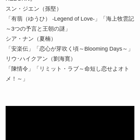
スン・ジエン（孫堅）
「有翡（ゆうひ） -Legend of Love-」「海上牧雲記
～3つの予言と王朝の謎」
シア・ナン（夏楠）
「安楽伝」「恋心が芽吹く頃～Blooming Days～」
リウ･ハイクアン（劉海寛）
「陳情令」「リミット・ラブ～命短し恋せよオト
メ！～」