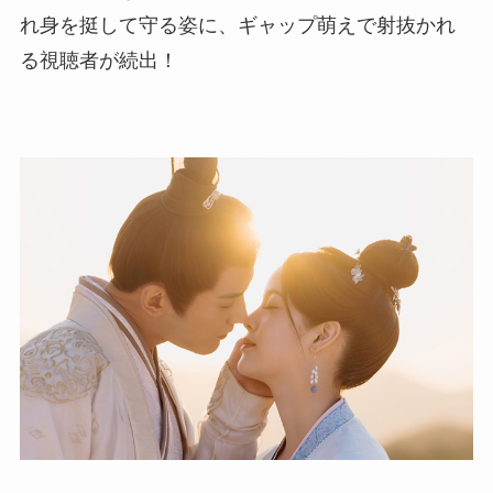
れ身を挺して守る姿に、ギャップ萌えで射抜かれ
る視聴者が続出！