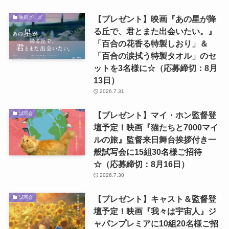
【プレゼント】映画『あの星が降
映画グッズ
る丘で、君とまた出会いたい。』
「百合の花香る特製しおり」＆
「百合の涙拭う特製タオル」のセ
ットを3名様に☆（応募締切：8月
13日）
2026.7.31
【プレゼント】マイ・ホン監督登
試写会
壇予定！映画『猫たちと7000マイ
ルの旅』監督来日舞台挨拶付き一
般試写会に15組30名様ご招待
☆（応募締切：8月16日）
2026.7.30
【プレゼント】キャスト＆監督登
試写会
壇予定！映画『我々は宇宙人』ジ
ャパンプレミアに10組20名様ご招