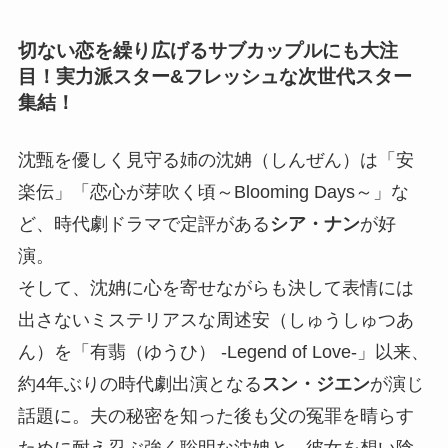
切ない恋を繰り広げるサブカップルにも大注
目！実力派スター&フレッシュな次世代スター
集結！
沈甄を優しく見守る姉の沈姌（しんぜん）は「安
楽伝」「恋心が芽吹く頃～Blooming Days～」な
ど、時代劇ドラマで定評がある
シア・ナン
が好
演。
そして、沈姌に心を寄せながらも決して表情には
出さないミステリアスな周述安（しゅうしゅつあ
ん）を「有翡（ゆうひ） -Legend of Love-」以来、
約4年ぶりの時代劇出演となる
スン・ジエン
が演じ
話題に。夫の秘密を知った後も父の冤罪を晴らす