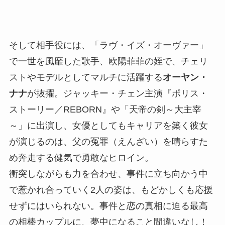
そして相手役には、「ラヴ・イズ・オーヴァー」
で一世を風靡した歌手、欧陽菲菲の姪で、チェリ
ストやモデルとしてマルチに活躍する
オーヤン・
ナナ
が抜擢。ジャッキー・チェン主演『ポリス・
ストーリー／REBORN』や「天帝の剣～大主宰
～」に出演し、女優としてもキャリアを築く彼女
が演じるのは、父の冤罪（えんざい）を晴らすた
め奔走する健気で勇敢なヒロイン。
衝突しながらも力を合わせ、事件に立ち向かう中
で惹かれ合っていく2人の姿は、もどかしくも応援
せずにはいられない。事件と恋の真相に迫る最高
の相棒カップルに、夢中になること間違いなし！