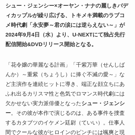
シュー・ジェンシー×オーヤン・ナナの麗しきバデ
ィカップルが繰り広げる、トキメキ満載のラブコ
メ時代劇「永安夢～君の涙には逆らえない～」が
2024年9月4日（水）より、U-NEXTにて独占先行
配信開始&DVDリリース開始となる。
「花令嬢の華麗なる計画」「千紫万華（せんしば
んか）～重紫（ちょうし）に捧ぐ不滅の愛～」な
ど主演作を連続ヒットに導き、端正な顔立ちにあ
ふれ出るカリスマ性と色気でロマンス時代劇には
欠かせない実力派俳優となった
シュー・ジェンシ
ー
。その彼が本作で演じるのは、ある事件を捜査
するカタブツのイケメン廷尉（ていい）。仕事人
間でクールな彼がヒロインのピンチには颯爽と現