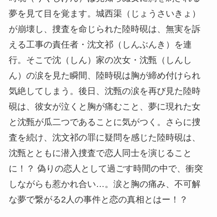
夢を見て目を覚ます。城西渠（じょうさいきょ）
が崩壊し、捜査を命じられた陸時硯は、無実を訴
える工事の責任者・沈文祁（しんぶんき）を連
行。そこで沈（しん）家の次女・沈甄（しんし
ん）の涙を見た瞬間、陸時硯は胸が締め付けられ
気絶してしまう。後日、沈甄の涙を再び見た陸時
硯は、彼女が泣くと胸が痛むこと、夢に現れた女
と沈甄が瓜二つであることに気がつく。さらに捜
査を続け、沈文祁の罪に疑問を感じた陸時硯は、
沈甄とともに潜入捜査で恋人同士を演じること
に！？ 偽りの恋人として過ごす時間の中で、衝突
しながらも惹かれ合い…。涙と胸の痛み、不可解
な夢で繋がる2人の事件と恋の真相とはー！？