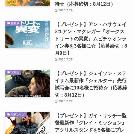
待☆（応募締切：8月12日）
2026.7.29
【プレゼント】アン・ハサウェイ
鑑賞券
×ユアン・マクレガー『オークス
トリートの異変』ムビチケオンラ
イン券を3名様に☆【応募締切：8
月9日】
2026.7.28
【プレゼント】ジェイソン・ステ
試写会
イサム最新作『シェルター』先行
試写会に10名様ご招待☆（応募締
切：8月12日）
2026.7.27
【プレゼント】ガイ・リッチー監
映画グッズ
督最新作『グレイ・ミッション』
アクリルスタンドを5名様にプレ