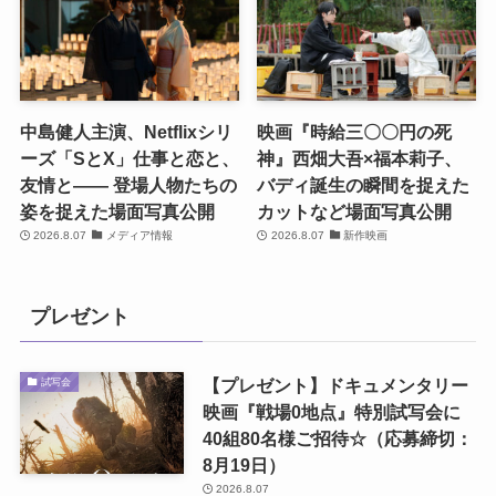
中島健人主演、Netflixシリ
映画『時給三〇〇円の死
ーズ「SとX」仕事と恋と、
神』西畑大吾×福本莉子、
友情と―― 登場人物たちの
バディ誕生の瞬間を捉えた
姿を捉えた場面写真公開
カットなど場面写真公開
2026.8.07
メディア情報
2026.8.07
新作映画
プレゼント
【プレゼント】ドキュメンタリー
試写会
映画『戦場0地点』特別試写会に
40組80名様ご招待☆（応募締切：
8月19日）
2026.8.07