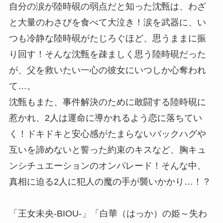
自分の涙が陸時硯の弱点だと知った沈甄は、わざ
と大量のわさびを食べて大泣き！涙を武器に、い
つも冷静な陸時硯がたじろぐほど、思うままに振
り回す！そんな沈甄を疎ましく思う陸時硯だった
が、父を救いたい一心の彼女にいつしか心奪われ
て…。
沈甄もまた、事件解決のために敢闘する陸時硯に
惹かれ、2人は運命に導かれるよう恋に落ちてい
く！ドキドキと安心感がたまらないバックハグや
互いを諦めないと誓った約束のキスなど、胸キュ
ンシチュエーションのオンパレード！そんな中、
真相に迫る2人に犯人の魔の手が襲いかかり…！？
「王女未央-BIOU-」「白華（はっか）の姫～失わ