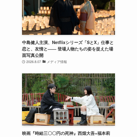
中島健人主演、Netflixシリーズ「SとX」仕事と
恋と、友情と―― 登場人物たちの姿を捉えた場
面写真公開
2026.8.07
メディア情報
映画『時給三〇〇円の死神』西畑大吾×福本莉