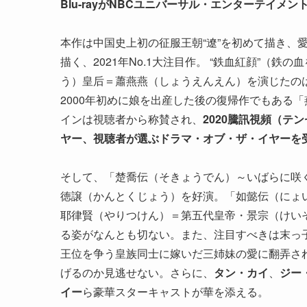
Blu-rayがNBCユニバーサル・エンターテイメ
本作は中国史上初の征服王朝“遼”を初めて描き、
描く、2021年No.1大注目作。 “鉄血紅顔”（
う）皇后＝蕭燕燕（しょうえんえん）を演じたの
2000年初めに娘を出産した後の復帰作でもある
インは視聴者から称賛され、
2020騰訊視頻（
ヤー、視聴者が選ぶドラマ・オブ・ザ・イヤーを
そして、「楚喬伝（そきょうでん）～いばらに咲
徳譲（かんとくじょう）を好演。「如懿伝（にょ
耶律賢（やりつけん）＝第五代皇帝・景宗（けい
る姿がなんとも切ない。また、注目すべきは末っ
王位を争う皇族同士に嫁いだ三姉妹の愛に翻弄さ
げるのか見逃せない。さらに、
タン・カイ
、
ジー
イー
ら豪華スターキャストが華を添える。