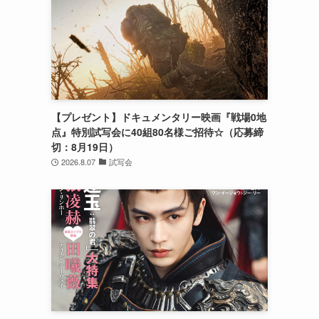
【プレゼント】ドキュメンタリー映画『戦場0地
点』特別試写会に40組80名様ご招待☆（応募締
切：8月19日）
2026.8.07
試写会