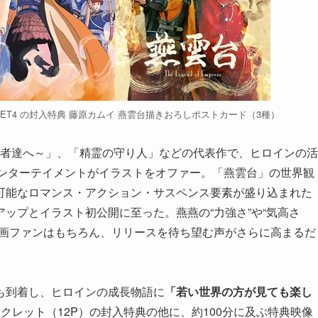
Blu-ray SET4 の封入特典 藤原カムイ 燕雲台描きおろしポストカード（3種）
ぐ者達へ～」、「精霊の守り人」などの代表作で、ヒロインの活
エンターテイメントがイラストをオファー。「燕雲台」の世界観
可能なロマンス・アクション・サスペンス要素が盛り込まれた
ップとイラスト初公開に至った。燕燕の“力強さ”や“気高さ
漫画ファンはもちろん、リリースを待ち望む声がさらに高まるだ
も到着し、ヒロインの成長物語に
「若い世界の方が見ても楽し
ックレット（12P）の封入特典の他に、約100分に及ぶ特典映像