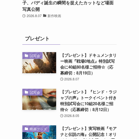
子、バディ誕生の瞬間を捉えたカットなど場面
写真公開
2026.8.07
新作映画
プレゼント
【プレゼント】ドキュメンタリ
試写会
ー映画『戦場0地点』特別試写
会に40組80名様ご招待☆（応
募締切：8月19日）
2026.8.07
【プレゼント】『ヒンド・ラジ
試写会
ャブの声』トークイベント付き
特別試写会に10組20名様ご招
待☆（応募締切：8月12日）
2026.8.05
【プレゼント】実写映画『モア
映画グッズ
ナと伝説の海』公開記念！オリ