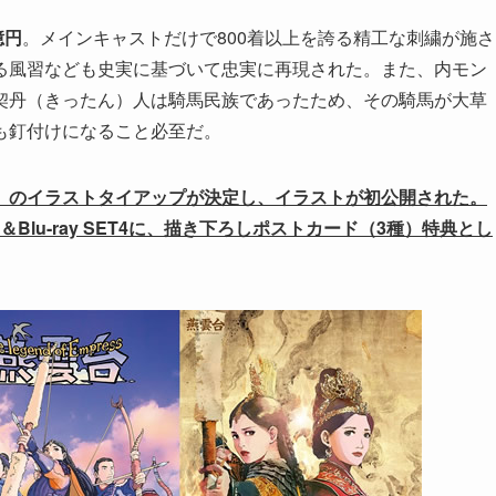
億円
。メインキャストだけで800着以上を誇る精工な刺繍が施さ
る風習なども史実に基づいて忠実に再現された。また、内モン
契丹（きったん）人は騎馬民族であったため、その騎馬が大草
も釘付けになること必至だ。
」のイラストタイアップが決定し、イラストが初公開された。
＆Blu-ray SET4に、描き下ろしポストカード（3種）特典とし