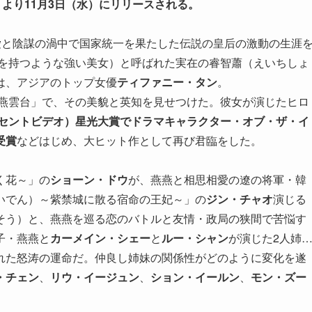
ントより11月3日（水）にリリースされる。
愛と陰謀の渦中で国家統一を果たした伝説の皇后の激動の生涯
鉄の血を持つような強い美女）と呼ばれた実在の睿智蕭（えいちしょ
は、アジアのトップ女優
ティファニー・タン
。
「燕雲台」で、その美貌と英知を見せつけた。彼女が演じたヒロ
テンセントビデオ）星光大賞でドラマキャラクター・オブ・ザ・イ
受賞
などはじめ、大ヒット作として再び君臨をした。
く花～」の
ショーン・ドウ
が、燕燕と相思相愛の遼の将軍・韓
いでん）～紫禁城に散る宿命の王妃～」の
ジン・チャオ
演じる
そう）と、燕燕を巡る恋のバトルと友情・政局の狭間で苦悩す
子・燕燕と
カーメイン・シェー
と
ルー・シャン
が演じた2人姉
れた怒涛の運命だ。仲良し姉妹の関係性がどのように変化を遂
・チェン
、
リウ・イージュン
、
ション・イールン
、
モン・ズー