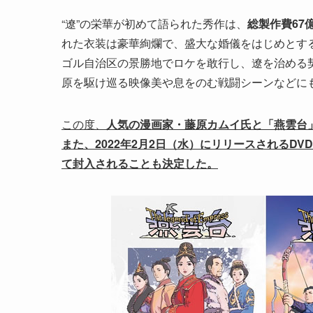
“遼”の栄華が初めて語られた秀作は、
総製作費67
れた衣装は豪華絢爛で、盛大な婚儀をはじめとす
ゴル自治区の景勝地でロケを敢行し、遼を治める
原を駆け巡る映像美や息をのむ戦闘シーンなどに
この度、
人気の漫画家・藤原カムイ氏と「燕雲台
また、2022年2月2日（水）にリリースされるDVD
て封入されることも決定した。