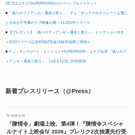
SET2はユナク(SUPERNOVA)のリバーシブルジャケット
■
「偽りのフィアンセ～運命と怒り～」チュ・サンウクのストレートな愛に
ときめき不可避のラブ映像公開 ―11/2DVDリリース
■
【プレゼント】「偽りのフィアンセ～運命と怒り～」トークショー付き
☆DVDリリース記念特別試写会15組30名様ご招待☆
■
チュ・サンウク×イ・ミンジョン×SUPERNOVA・ユナク出演 「偽りのフ
ィアンセ～運命と怒り～」11/2＆12/3にDVD発売!
新着プレスリリース（@Press）
2026.8.08
「陳情令」劇場上映、第4弾！『陳情令スペシャ
ルナイト上映会Ⅳ 2026』プレリク2次抽選先行受