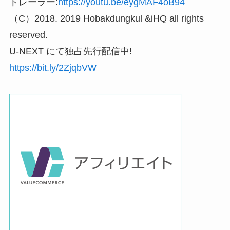
トレーラー:
https://youtu.be/eygMAF4oB94
（C）2018. 2019 Hobakdungkul &iHQ all rights
reserved.
U-NEXT にて独占先行配信中!
https://bit.ly/2ZjqbVW