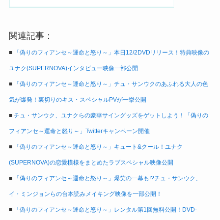
関連記事：
■
「偽りのフィアンセ～運命と怒り～」本日12/2DVDリリース！特典映像の
ユナク(SUPERNOVA)インタビュー映像一部公開
■
「偽りのフィアンセ～運命と怒り～」チュ・サンウクのあふれる大人の色
気が爆発！裏切りのキス・スペシャルPVが一挙公開
■
チュ・サンウク、ユナクらの豪華サイングッズをゲットしよう！「偽りの
フィアンセ～運命と怒り～」Twitterキャンペーン開催
■
「偽りのフィアンセ～運命と怒り～」キュート&クール！ユナク
(SUPERNOVA)の恋愛模様をまとめたラブスペシャル映像公開
■
「偽りのフィアンセ～運命と怒り～」爆笑の一幕も!?チュ・サンウク、
イ・ミンジョンらの台本読みメイキング映像を一部公開！
■
「偽りのフィアンセ～運命と怒り～」レンタル第1回無料公開！DVD-