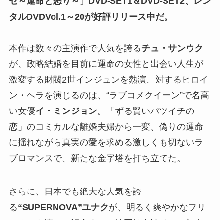
セ～運命と怒り～」
DVD-SET1＆DVD-SET2、レン
タルDVDVol.1～20が好評リリース中だ。
本作は数々の主演作で人気を誇る
チュ・サンウク
が、政略結婚を目前に運命の女性と出会い人生が
激変する財閥2世インジュンを熱演。対するヒロイ
ン・ヘラを演じるのは、“ラブコメクイーン”で名高
い女優
イ・ミンジョン
。「ずる賢いバツイチの
恋」のコミカルな離婚夫婦から一変、偽りの運命
に揺れながら真実の愛を求める激しくも切ないラ
ブロマンスで、新たな金字塔を打ち立てた。
さらに、日本でも絶大な人気を誇
る
“SUPERNOVA”ユナク
が、明るく爽やかなフリ