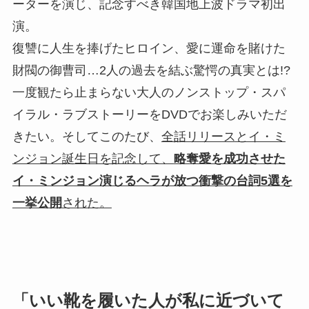
ーターを演じ、記念すべき韓国地上波ドラマ初出
演。
復讐に人生を捧げたヒロイン、愛に運命を賭けた
財閥の御曹司…2人の過去を結ぶ驚愕の真実とは!?
一度観たら止まらない大人のノンストップ・スパ
イラル・ラブストーリーをDVDでお楽しみいただ
きたい。そしてこのたび、
全話リリースとイ・ミ
ンジョン誕生日を記念して、
略奪愛を成功させた
イ・ミンジョン演じるヘラが放つ衝撃の台詞5選を
一挙公開
された。
「いい靴を履いた人が私に近づいて