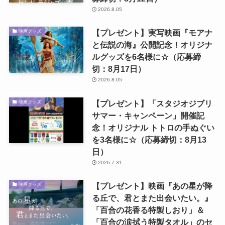
2026.8.05
【プレゼント】実写映画『モアナ
映画グッズ
と伝説の海』公開記念！オリジナ
ルグッズを6名様に☆（応募締
切：8月17日）
2026.8.05
【プレゼント】「スタジオジブリ
映画グッズ
サマー・キャンペーン」開催記
念！オリジナル トトロの手ぬぐい
を3名様に☆（応募締切：8月13
日）
2026.7.31
【プレゼント】映画『あの星が降
映画グッズ
る丘で、君とまた出会いたい。』
「百合の花香る特製しおり」＆
「百合の涙拭う特製タオル」のセ