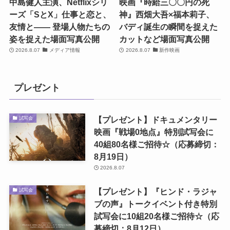
中島健人主演、Netflixシリ
映画『時給三〇〇円の死
ーズ「SとX」仕事と恋と、
神』西畑大吾×福本莉子、
友情と―― 登場人物たちの
バディ誕生の瞬間を捉えた
姿を捉えた場面写真公開
カットなど場面写真公開
2026.8.07
メディア情報
2026.8.07
新作映画
プレゼント
【プレゼント】ドキュメンタリー
試写会
映画『戦場0地点』特別試写会に
40組80名様ご招待☆（応募締切：
8月19日）
2026.8.07
【プレゼント】『ヒンド・ラジャ
試写会
ブの声』トークイベント付き特別
試写会に10組20名様ご招待☆（応
募締切：8月12日）