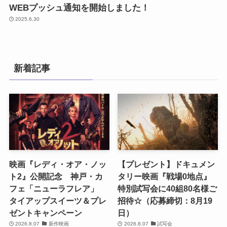
WEBプッシュ通知を開始しました！
2025.6.30
新着記事
映画『レディ・オア・ノッ
【プレゼント】ドキュメン
ト2』公開記念 神戸・カ
タリー映画『戦場0地点』
フェ「ニューラフレア」
特別試写会に40組80名様ご
タイアップスイーツ＆プレ
招待☆（応募締切：8月19
ゼントキャンペーン
日）
2026.8.07
新作映画
2026.8.07
試写会