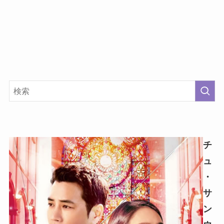
チ
ュ
・
サ
ン