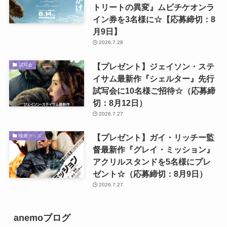
トリートの異変』ムビチケオンラ
イン券を3名様に☆【応募締切：8
月9日】
2026.7.28
【プレゼント】ジェイソン・ステ
試写会
イサム最新作『シェルター』先行
試写会に10名様ご招待☆（応募締
切：8月12日）
2026.7.27
【プレゼント】ガイ・リッチー監
映画グッズ
督最新作『グレイ・ミッション』
アクリルスタンドを5名様にプレ
ゼント☆（応募締切：8月9日）
2026.7.27
anemoブログ