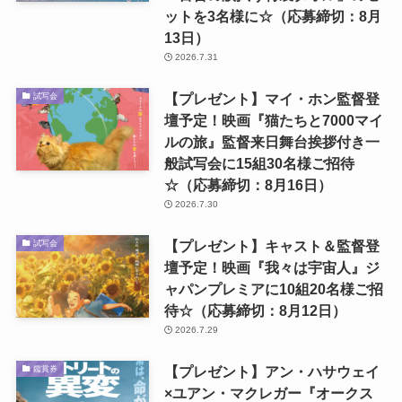
ットを3名様に☆（応募締切：8月
13日）
2026.7.31
【プレゼント】マイ・ホン監督登
試写会
壇予定！映画『猫たちと7000マイ
ルの旅』監督来日舞台挨拶付き一
般試写会に15組30名様ご招待
☆（応募締切：8月16日）
2026.7.30
【プレゼント】キャスト＆監督登
試写会
壇予定！映画『我々は宇宙人』ジ
ャパンプレミアに10組20名様ご招
待☆（応募締切：8月12日）
2026.7.29
【プレゼント】アン・ハサウェイ
鑑賞券
×ユアン・マクレガー『オークス