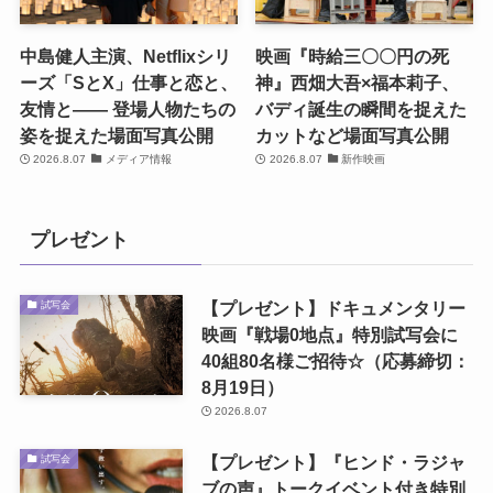
中島健人主演、Netflixシリ
映画『時給三〇〇円の死
ーズ「SとX」仕事と恋と、
神』西畑大吾×福本莉子、
友情と―― 登場人物たちの
バディ誕生の瞬間を捉えた
姿を捉えた場面写真公開
カットなど場面写真公開
2026.8.07
メディア情報
2026.8.07
新作映画
プレゼント
【プレゼント】ドキュメンタリー
試写会
映画『戦場0地点』特別試写会に
40組80名様ご招待☆（応募締切：
8月19日）
2026.8.07
【プレゼント】『ヒンド・ラジャ
試写会
ブの声』トークイベント付き特別