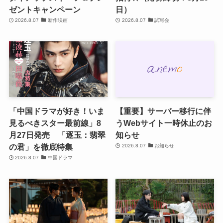
ゼントキャンペーン
日）
2026.8.07
新作映画
2026.8.07
試写会
「中国ドラマが好き！いま
【重要】サーバー移行に伴
見るべきスター最前線」8
うWebサイト一時休止のお
月27日発売 「逐玉：翡翠
知らせ
の君」を徹底特集
2026.8.07
お知らせ
2026.8.07
中国ドラマ