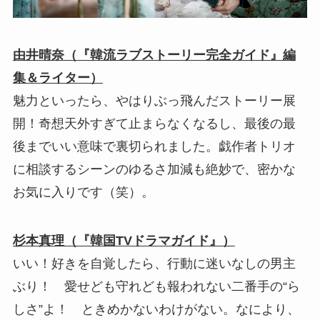
由井晴奈（『韓流ラブストーリー完全ガイド』編
集＆ライター）
魅力といったら、やはりぶっ飛んだストーリー展
開！奇想天外すぎて止まらなくなるし、最後の最
後までいい意味で裏切られました。戯作者トリオ
に相談するシーンのゆるさ加減も絶妙で、密かな
お気に入りです（笑）。
杉本真理（『韓国TVドラマガイド』）
いい！好きを自覚したら、行動に迷いなしの男主
ぶり！ 愛せども守れども報われない二番手の“ら
しさ”よ！ ときめかないわけがない。なにより、