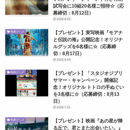
試写会に10組20名様ご招待☆（応
募締切：8月12日）
2026.8.05
【プレゼント】実写映画『モアナ
映画グッズ
と伝説の海』公開記念！オリジナ
ルグッズを6名様に☆（応募締
切：8月17日）
2026.8.05
【プレゼント】「スタジオジブリ
映画グッズ
サマー・キャンペーン」開催記
念！オリジナル トトロの手ぬぐい
を3名様に☆（応募締切：8月13
日）
2026.7.31
【プレゼント】映画『あの星が降
映画グッズ
る丘で、君とまた出会いたい。』