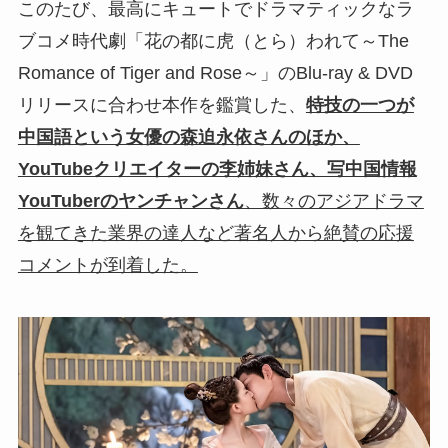
このたび、最高にキュートでドラマティックなラ
ブコメ時代劇「花の都に虎（とら）われて～The
Romance of Tiger and Rose～」のBlu-ray & DVD
リリースに合わせ本作を鑑賞した、
特技の一つが
中国語という女優の森迫永依さんのほか、
YouTubeクリエイターの李姉妹さん、写中国情報
YouTuberのヤンチャンさん
、数々のアジアドラマ
を観てきた業界の達人など著名人から絶賛の応援
コメントが到着した。