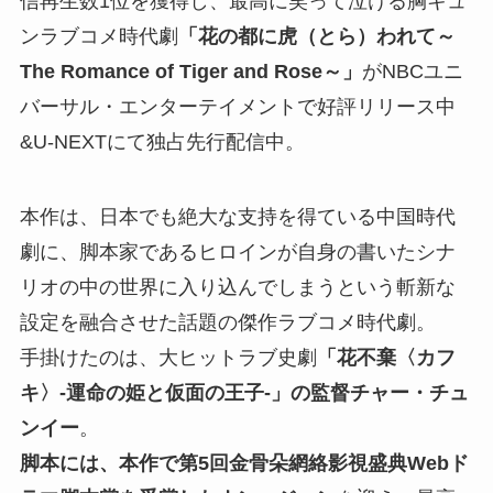
信再生数1位を獲得し、最高に笑って泣ける胸キュ
ンラブコメ時代劇
「花の都に虎（とら）われて～
The Romance of Tiger and Rose～」
がNBCユニ
バーサル・エンターテイメントで好評リリース中
&U-NEXTにて独占先行配信中。
本作は、日本でも絶大な支持を得ている中国時代
劇に、脚本家であるヒロインが自身の書いたシナ
リオの中の世界に入り込んでしまうという斬新な
設定を融合させた話題の傑作ラブコメ時代劇。
手掛けたのは、大ヒットラブ史劇
「花不棄〈カフ
キ〉-運命の姫と仮面の王子-」の監督チャー・チュ
ンイー
。
脚本には、本作で第5回金骨朵網絡影視盛典Webド