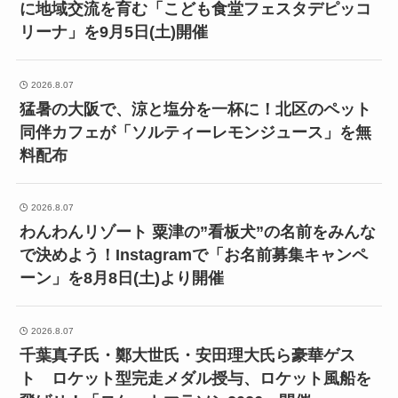
に地域交流を育む「こども食堂フェスタデピッコ
リーナ」を9月5日(土)開催
2026.8.07
猛暑の大阪で、涼と塩分を一杯に！北区のペット
同伴カフェが「ソルティーレモンジュース」を無
料配布
2026.8.07
わんわんリゾート 粟津の”看板犬”の名前をみんな
で決めよう！Instagramで「お名前募集キャンペ
ーン」を8月8日(土)より開催
2026.8.07
千葉真子氏・鄭大世氏・安田理大氏ら豪華ゲス
ト ロケット型完走メダル授与、ロケット風船を