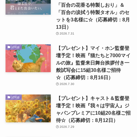
「百合の花香る特製しおり」＆
「百合の涙拭う特製タオル」のセ
ットを3名様に☆（応募締切：8月
13日）
2026.7.31
【プレゼント】マイ・ホン監督登
試写会
壇予定！映画『猫たちと7000マイ
ルの旅』監督来日舞台挨拶付き一
般試写会に15組30名様ご招待
☆（応募締切：8月16日）
2026.7.30
【プレゼント】キャスト＆監督登
試写会
壇予定！映画『我々は宇宙人』ジ
ャパンプレミアに10組20名様ご招
待☆（応募締切：8月12日）
2026.7.29