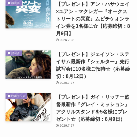
【プレゼント】アン・ハサウェイ
鑑賞券
×ユアン・マクレガー『オークス
トリートの異変』ムビチケオンラ
イン券を3名様に☆【応募締切：8
月9日】
2026.7.28
【プレゼント】ジェイソン・ステ
試写会
イサム最新作『シェルター』先行
試写会に10名様ご招待☆（応募締
切：8月12日）
2026.7.27
【プレゼント】ガイ・リッチー監
映画グッズ
督最新作『グレイ・ミッション』
アクリルスタンドを5名様にプレ
ゼント☆（応募締切：8月9日）
2026.7.27