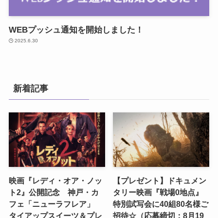
WEBプッシュ通知を開始しました！
2025.6.30
新着記事
映画『レディ・オア・ノッ
【プレゼント】ドキュメン
ト2』公開記念 神戸・カ
タリー映画『戦場0地点』
フェ「ニューラフレア」
特別試写会に40組80名様ご
タイアップスイーツ＆プレ
招待☆（応募締切：8月19