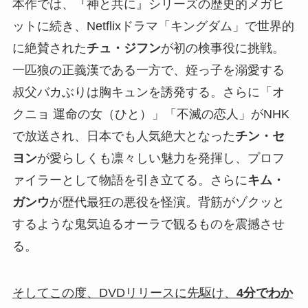
本作では、『神と共に』シリーズの歴史的メガヒ
ットに続き、Netflixドラマ「キングダム」で世界的
に絶賛された
チュ・ジフン
が初の検事役に挑戦。
一匹狼の正義漢である一方で、姪っ子を溺愛する
叔父バカぶりは胸キュンを誘発する。さらに「オ
クニョ 運命の女（ひと）」「不滅の恋人」がNHK
で放送され、日本でも人気絶大となった
チン・セ
ヨン
が愛らしくも凛々しい魅力を発揮し、プロフ
ァイラーとして物語を引き立てる。さらに
キム・
ガンウ
が歴代最狂の悪役を怪演。背筋がゾクッと
するような⿁気迫るオーラで観るものを震撼させ
る。
そしてこの度、DVDリリースに先駆け、
4分でわか