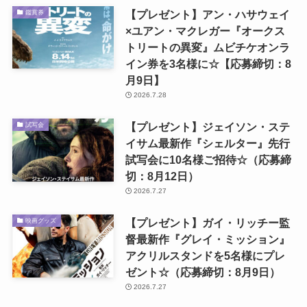
【プレゼント】アン・ハサウェイ
鑑賞券
×ユアン・マクレガー『オークス
トリートの異変』ムビチケオンラ
イン券を3名様に☆【応募締切：8
月9日】
2026.7.28
【プレゼント】ジェイソン・ステ
試写会
イサム最新作『シェルター』先行
試写会に10名様ご招待☆（応募締
切：8月12日）
2026.7.27
【プレゼント】ガイ・リッチー監
映画グッズ
督最新作『グレイ・ミッション』
アクリルスタンドを5名様にプレ
ゼント☆（応募締切：8月9日）
2026.7.27