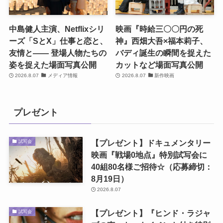
中島健人主演、Netflixシリ
映画『時給三〇〇円の死
ーズ「SとX」仕事と恋と、
神』西畑大吾×福本莉子、
友情と―― 登場人物たちの
バディ誕生の瞬間を捉えた
姿を捉えた場面写真公開
カットなど場面写真公開
2026.8.07
メディア情報
2026.8.07
新作映画
プレゼント
【プレゼント】ドキュメンタリー
試写会
映画『戦場0地点』特別試写会に
40組80名様ご招待☆（応募締切：
8月19日）
2026.8.07
【プレゼント】『ヒンド・ラジャ
試写会