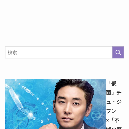
「仮
面」チ
ュ・ジ
フン
×「不