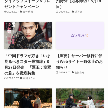
タイアップスイーツ＆プレ
招待☆（応募締切：8月19
ゼントキャンペーン
日）
2026.8.07
新作映画
2026.8.07
試写会
「中国ドラマが好き！いま
【重要】サーバー移行に伴
見るべきスター最前線」8
うWebサイト一時休止のお
月27日発売 「逐玉：翡翠
知らせ
の君」を徹底特集
2026.8.07
お知らせ
2026.8.07
中国ドラマ