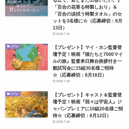
る丘で、君とまた出会いたい。』
「百合の花香る特製しおり」＆
「百合の涙拭う特製タオル」のセ
ットを3名様に☆（応募締切：8月
13日）
2026.7.31
【プレゼント】マイ・ホン監督登
試写会
壇予定！映画『猫たちと7000マイ
ルの旅』監督来日舞台挨拶付き一
般試写会に15組30名様ご招待
☆（応募締切：8月16日）
2026.7.30
【プレゼント】キャスト＆監督登
試写会
壇予定！映画『我々は宇宙人』ジ
ャパンプレミアに10組20名様ご招
待☆（応募締切：8月12日）
2026.7.29