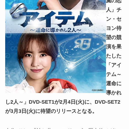
滅の恋
人」チ
ン・セ
ヨン待
望の競
演を果
たした
「アイ
テム～
運命に
導かれ
し2人～」
DVD-SET1が2月4日(火)に、DVD-SET2
が3月3日(火)に待望のリリースとなる。