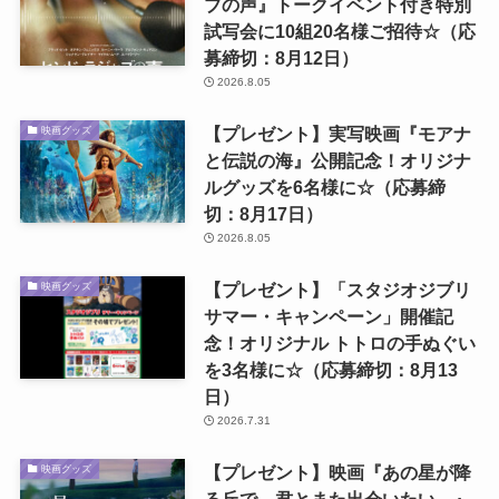
ブの声』トークイベント付き特別
試写会に10組20名様ご招待☆（応
募締切：8月12日）
2026.8.05
【プレゼント】実写映画『モアナ
映画グッズ
と伝説の海』公開記念！オリジナ
ルグッズを6名様に☆（応募締
切：8月17日）
2026.8.05
【プレゼント】「スタジオジブリ
映画グッズ
サマー・キャンペーン」開催記
念！オリジナル トトロの手ぬぐい
を3名様に☆（応募締切：8月13
日）
2026.7.31
【プレゼント】映画『あの星が降
映画グッズ