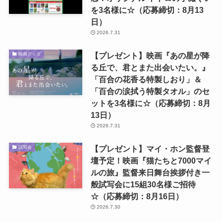
を3名様に☆（応募締切：8月13
日）
2026.7.31
【プレゼント】映画『あの星が降
映画グッズ
る丘で、君とまた出会いたい。』
「百合の花香る特製しおり」＆
「百合の涙拭う特製タオル」のセ
ットを3名様に☆（応募締切：8月
13日）
2026.7.31
【プレゼント】マイ・ホン監督登
試写会
壇予定！映画『猫たちと7000マイ
ルの旅』監督来日舞台挨拶付き一
般試写会に15組30名様ご招待
☆（応募締切：8月16日）
2026.7.30