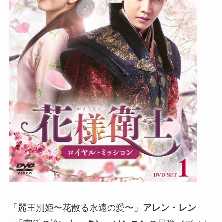
「麗王別姫〜花散る永遠の愛〜」
アレン・レン