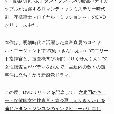
×「宮廷の諍い女」
タン・ソンユン
の最強バディカ
ップルが活躍するロマンティックミステリー時代
劇「花様衛士～ロイヤル・ミッション～」のDVD
がリリース中だ。
本作は、明朝時代に活躍した皇帝直属のロイヤ
ル・エージェント“錦衣衛（きんいえい）”のエリー
ト指揮官と、捜査機関“六扇門（りくせんもん）”の
女性捜査官がバディを組んで、宮廷内の数々の難
事件に立ち向かう新感覚ドラマ。
この度、DVDリリースを記念して、
六扇門のキュ
ートな敏腕女性捜査官・袁今夏（えんきんか）を
演じた
タン・ソンユン
のインタビューが到着し