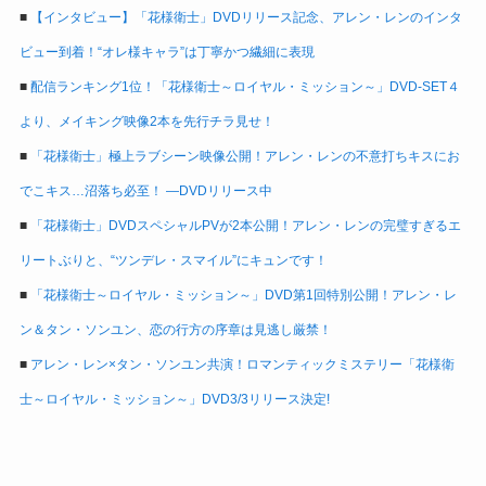
■
【インタビュー】「花様衛士」DVDリリース記念、アレン・レンのインタ
ビュー到着！“オレ様キャラ”は丁寧かつ繊細に表現
■
配信ランキング1位！「花様衛士～ロイヤル・ミッション～」DVD-SET４
より、メイキング映像2本を先行チラ見せ！
■
「花様衛士」極上ラブシーン映像公開！アレン・レンの不意打ちキスにお
でこキス…沼落ち必至！ ―DVDリリース中
■
「花様衛士」DVDスペシャルPVが2本公開！アレン・レンの完璧すぎるエ
リートぶりと、“ツンデレ・スマイル”にキュンです！
■
「花様衛士～ロイヤル・ミッション～」DVD第1回特別公開！アレン・レ
ン＆タン・ソンユン、恋の行方の序章は見逃し厳禁！
■
アレン・レン×タン・ソンユン共演！ロマンティックミステリー「花様衛
士～ロイヤル・ミッション～」DVD3/3リリース決定!