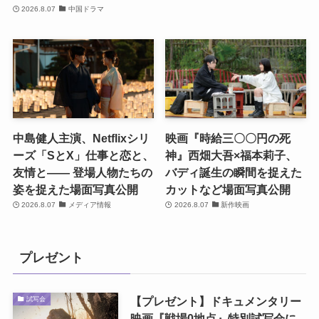
2026.8.07
中国ドラマ
中島健人主演、Netflixシリ
映画『時給三〇〇円の死
ーズ「SとX」仕事と恋と、
神』西畑大吾×福本莉子、
友情と―― 登場人物たちの
バディ誕生の瞬間を捉えた
姿を捉えた場面写真公開
カットなど場面写真公開
2026.8.07
メディア情報
2026.8.07
新作映画
プレゼント
【プレゼント】ドキュメンタリー
試写会
映画『戦場0地点』特別試写会に