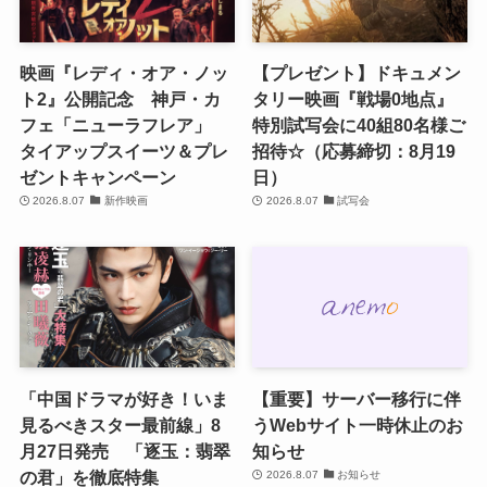
映画『レディ・オア・ノッ
【プレゼント】ドキュメン
ト2』公開記念 神戸・カ
タリー映画『戦場0地点』
フェ「ニューラフレア」
特別試写会に40組80名様ご
タイアップスイーツ＆プレ
招待☆（応募締切：8月19
ゼントキャンペーン
日）
2026.8.07
新作映画
2026.8.07
試写会
「中国ドラマが好き！いま
【重要】サーバー移行に伴
見るべきスター最前線」8
うWebサイト一時休止のお
月27日発売 「逐玉：翡翠
知らせ
の君」を徹底特集
2026.8.07
お知らせ