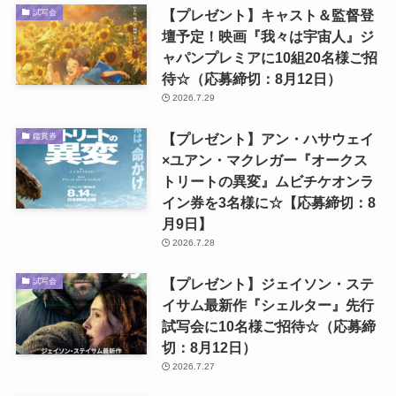
【プレゼント】キャスト＆監督登
試写会
壇予定！映画『我々は宇宙人』ジ
ャパンプレミアに10組20名様ご招
待☆（応募締切：8月12日）
2026.7.29
【プレゼント】アン・ハサウェイ
鑑賞券
×ユアン・マクレガー『オークス
トリートの異変』ムビチケオンラ
イン券を3名様に☆【応募締切：8
月9日】
2026.7.28
【プレゼント】ジェイソン・ステ
試写会
イサム最新作『シェルター』先行
試写会に10名様ご招待☆（応募締
切：8月12日）
2026.7.27