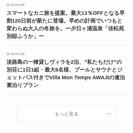
2026.8.08
スマートなカニ旅を提案。最大13％OFFとなる早
割120日前が新たに登場。早めの計画でいつもと
変わらぬ大人の冬旅を。ー夕日ヶ浦温泉「佳松苑
別邸ふうか」ー
2026.8.08
淡路島の一棟貸しヴィラを2泊、”私たちだけ”の
別荘に1日1組・最大8名様、プールとサウナとジ
ェットバス付きでVilla Mon Temps AWAJIの連泊
素泊りプラン
もっと見る