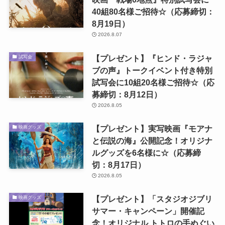
40組80名様ご招待☆（応募締切：
8月19日）
2026.8.07
【プレゼント】『ヒンド・ラジャ
試写会
ブの声』トークイベント付き特別
試写会に10組20名様ご招待☆（応
募締切：8月12日）
2026.8.05
【プレゼント】実写映画『モアナ
映画グッズ
と伝説の海』公開記念！オリジナ
ルグッズを6名様に☆（応募締
切：8月17日）
2026.8.05
【プレゼント】「スタジオジブリ
映画グッズ
サマー・キャンペーン」開催記
念！オリジナル トトロの手ぬぐい