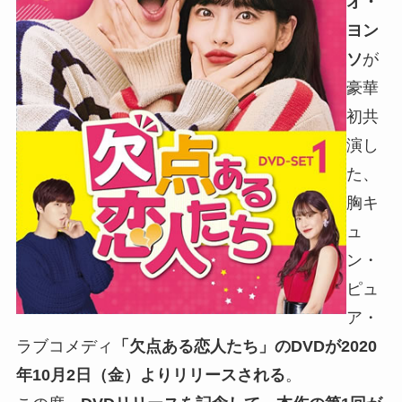
オ・
ヨン
ソ
が
豪華
初共
演し
た、
胸キ
ュ
ン・
ピュ
ア・
ラブコメディ
「欠点ある恋人たち」のDVDが2020
年10月2日（金）よりリリースされる
。