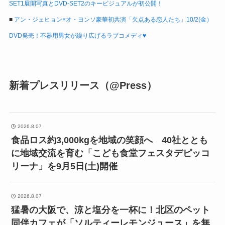
SET1展開写真とDVD-SET2のキービジュアルが初公開！
■
アン・ジェヒョン×オ・ヨンソ豪華初共演「欠点ある恋人たち」10/2(金）
DVD発売！不器用男女が繰り広げるラブコメディ♥
新着プレスリリース（@Press）
2026.8.07
食品ロス約3,000kgを地域の笑顔へ 40社ととも
に地域交流を育む「こども食堂フェスタデピッコ
リーナ」を9月5日(土)開催
2026.8.07
猛暑の大阪で、涼と塩分を一杯に！北区のペット
同伴カフェが「ソルティーレモンジュース」を無