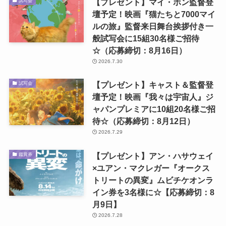
【プレゼント】マイ・ホン監督登
試写会
壇予定！映画『猫たちと7000マイ
ルの旅』監督来日舞台挨拶付き一
般試写会に15組30名様ご招待
☆（応募締切：8月16日）
2026.7.30
【プレゼント】キャスト＆監督登
試写会
壇予定！映画『我々は宇宙人』ジ
ャパンプレミアに10組20名様ご招
待☆（応募締切：8月12日）
2026.7.29
【プレゼント】アン・ハサウェイ
鑑賞券
×ユアン・マクレガー『オークス
トリートの異変』ムビチケオンラ
イン券を3名様に☆【応募締切：8
月9日】
2026.7.28