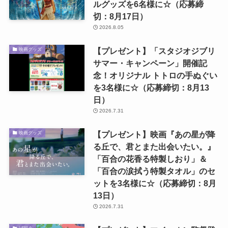
ルグッズを6名様に☆（応募締
切：8月17日）
2026.8.05
【プレゼント】「スタジオジブリ
映画グッズ
サマー・キャンペーン」開催記
念！オリジナル トトロの手ぬぐい
を3名様に☆（応募締切：8月13
日）
2026.7.31
【プレゼント】映画『あの星が降
映画グッズ
る丘で、君とまた出会いたい。』
「百合の花香る特製しおり」＆
「百合の涙拭う特製タオル」のセ
ットを3名様に☆（応募締切：8月
13日）
2026.7.31