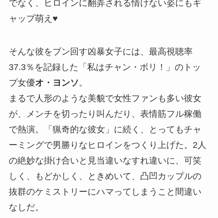
でなく、ヒロインに翻弄される情けない姿にもギ
ャップ萌え♥
そんな彼をブン回す凶暴女子には、最高視聴率
37.3％を記録した「私はチャン・ボリ！」のトッ
プ女優
オ・ヨンソ
。
まるで人形のような美貌で女性ファンも多い彼女
が、メンチを切ったり叫んだり、表情筋フル稼働
で熱演。「猟奇的な彼女」に続く、とってもチャ
ーミングで男勝りなヒロインをつくり上げた。2人
の絶妙な掛け合いと見当違いなすれ違いに、可笑
しく、もどかしく、ときめいて、凸凹カップルの
抜群のケミストリーにハマってしまうこと間違い
なしだ。