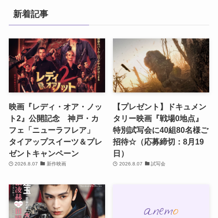
新着記事
映画『レディ・オア・ノッ
【プレゼント】ドキュメン
ト2』公開記念 神戸・カ
タリー映画『戦場0地点』
フェ「ニューラフレア」
特別試写会に40組80名様ご
タイアップスイーツ＆プレ
招待☆（応募締切：8月19
ゼントキャンペーン
日）
2026.8.07
新作映画
2026.8.07
試写会