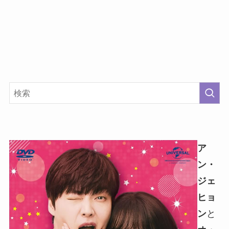
ア
ン・
ジェ
ヒョ
ン
と