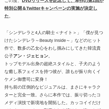
この度、
DVDリリースを記念して、本作の第1回が
特別公開＆Twitterキャンペーンの実施が決定し
た
。
「シンデレラと4人の騎士＜ナイト＞」「僕が見つ
けたシンデレラ～Beauty Inside～」などのヒット
作で、数多の乙女心をわし掴みにしてきた韓流貴
公子
アン・ジェヒョン
。
トップモデル出身の超絶スタイルと、子犬のよう
な癒し系フェイスを持つ彼が、誰もが振り向くイ
ケメン御曹司に変身！
持ち前の圧倒的なビジュアルは、まさにキャラク
ターと完全一致。さらに本作では、振り切ったコ
メディ演技で新境地を開拓した。カッコイイだけ