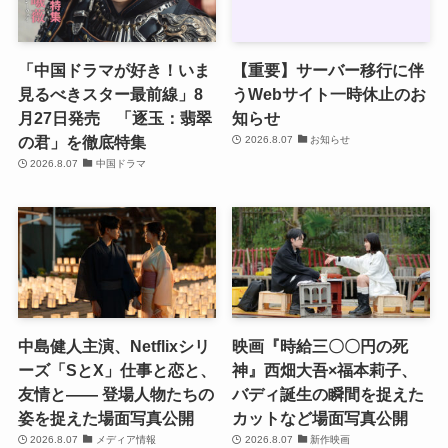
「中国ドラマが好き！いま
【重要】サーバー移行に伴
見るべきスター最前線」8
うWebサイト一時休止のお
月27日発売 「逐玉：翡翠
知らせ
の君」を徹底特集
2026.8.07
お知らせ
2026.8.07
中国ドラマ
中島健人主演、Netflixシリ
映画『時給三〇〇円の死
ーズ「SとX」仕事と恋と、
神』西畑大吾×福本莉子、
友情と―― 登場人物たちの
バディ誕生の瞬間を捉えた
姿を捉えた場面写真公開
カットなど場面写真公開
2026.8.07
メディア情報
2026.8.07
新作映画