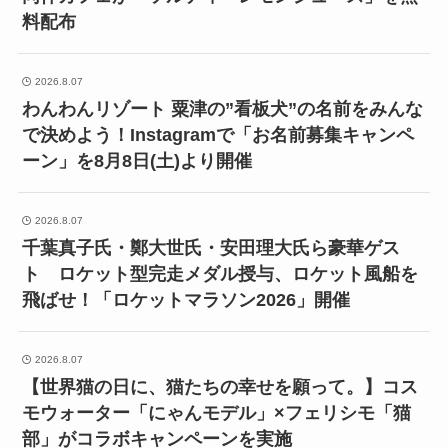
料配布
2026.8.07
わんわんリゾート 粟津の”看板犬”の名前をみんな
で決めよう！Instagramで「お名前募集キャンペ
ーン」を8月8日(土)より開催
2026.8.07
千葉真子氏・鄭大世氏・安田理大氏ら豪華ゲス
ト ロケット型完走メダル授与、ロケット風船を
飛ばせ！「ロケットマラソン2026」開催
2026.8.07
【世界猫の日に、猫たちの幸せを願って。】コス
モウォーター「にゃんモデル」×フェリシモ「猫
部」がコラボキャンペーンを実施