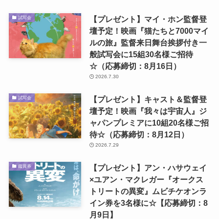
【プレゼント】マイ・ホン監督登
試写会
壇予定！映画『猫たちと7000マイ
ルの旅』監督来日舞台挨拶付き一
般試写会に15組30名様ご招待
☆（応募締切：8月16日）
2026.7.30
【プレゼント】キャスト＆監督登
試写会
壇予定！映画『我々は宇宙人』ジ
ャパンプレミアに10組20名様ご招
待☆（応募締切：8月12日）
2026.7.29
【プレゼント】アン・ハサウェイ
鑑賞券
×ユアン・マクレガー『オークス
トリートの異変』ムビチケオンラ
イン券を3名様に☆【応募締切：8
月9日】