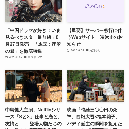
「中国ドラマが好き！いま
【重要】サーバー移行に伴
見るべきスター最前線」8
うWebサイト一時休止のお
月27日発売 「逐玉：翡翠
知らせ
の君」を徹底特集
2026.8.07
お知らせ
2026.8.07
中国ドラマ
中島健人主演、Netflixシリ
映画『時給三〇〇円の死
ーズ「SとX」仕事と恋と、
神』西畑大吾×福本莉子、
友情と―― 登場人物たちの
バディ誕生の瞬間を捉えた