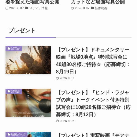
姿を捉えた場面写真公開
カットなど場面写真公開
2026.8.07
メディア情報
2026.8.07
新作映画
プレゼント
【プレゼント】ドキュメンタリー
試写会
映画『戦場0地点』特別試写会に
40組80名様ご招待☆（応募締切：
8月19日）
2026.8.07
【プレゼント】『ヒンド・ラジャ
試写会
ブの声』トークイベント付き特別
試写会に10組20名様ご招待☆（応
募締切：8月12日）
2026.8.05
【プレゼント】実写映画『モアナ
映画グッズ