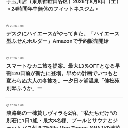
子玉川店（東京都世田谷区）2026年8月8日（土）
＜24時間年中無休のフィットネスジム＞
2026.8.08
デスクにハイエースがやってきた。「ハイエース
型ふせんホルダー」Amazonで予約販売開始
2026.8.08
スマートなカニ旅を提案。最大13％OFFとなる早
割120日前が新たに登場。早めの計画でいつもと
変わらぬ大人の冬旅を。ー夕日ヶ浦温泉「佳松苑
別邸ふうか」ー
2026.8.08
淡路島の一棟貸しヴィラを2泊、”私たちだけ”の
別荘に1日1組・最大8名様、プールとサウナとジ
ェットバス付きでVilla Mon Temps AWAJIの連泊