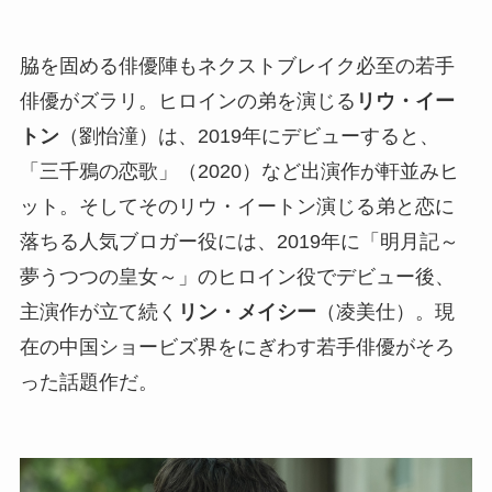
脇を固める俳優陣もネクストブレイク必至の若手
俳優がズラリ。ヒロインの弟を演じる
リウ・イー
トン
（劉怡潼）は、2019年にデビューすると、
「三千鴉の恋歌」（2020）など出演作が軒並みヒ
ット。そしてそのリウ・イートン演じる弟と恋に
落ちる人気ブロガー役には、2019年に「明月記～
夢うつつの皇女～」のヒロイン役でデビュー後、
主演作が立て続く
リン・メイシー
（凌美仕）。現
在の中国ショービズ界をにぎわす若手俳優がそろ
った話題作だ。