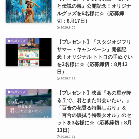
と伝説の海』公開記念！オリジナ
ルグッズを6名様に☆（応募締
切：8月17日）
2026.8.05
【プレゼント】「スタジオジブリ
映画グッズ
サマー・キャンペーン」開催記
念！オリジナル トトロの手ぬぐい
を3名様に☆（応募締切：8月13
日）
2026.7.31
【プレゼント】映画『あの星が降
映画グッズ
る丘で、君とまた出会いたい。』
「百合の花香る特製しおり」＆
「百合の涙拭う特製タオル」のセ
ットを3名様に☆（応募締切：8月
13日）
2026.7.31