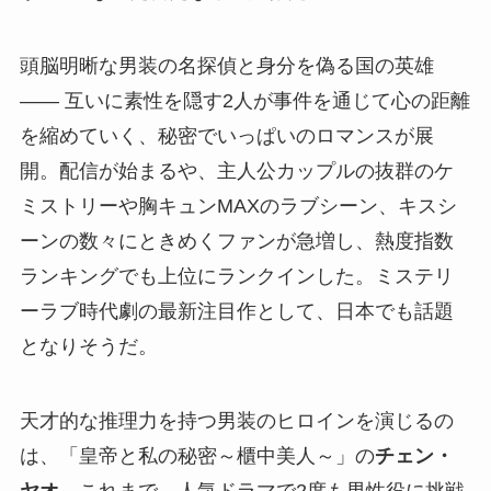
頭脳明晰な男装の名探偵と身分を偽る国の英雄
―― 互いに素性を隠す2人が事件を通じて心の距離
を縮めていく、秘密でいっぱいのロマンスが展
開。配信が始まるや、主人公カップルの抜群のケ
ミストリーや胸キュンMAXのラブシーン、キスシ
ーンの数々にときめくファンが急増し、熱度指数
ランキングでも上位にランクインした。ミステリ
ーラブ時代劇の最新注目作として、日本でも話題
となりそうだ。
天才的な推理力を持つ男装のヒロインを演じるの
は、「皇帝と私の秘密～櫃中美人～」の
チェン・
ヤオ
。これまで、人気ドラマで2度も男性役に挑戦