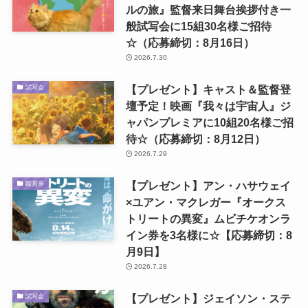
ルの旅』監督来日舞台挨拶付き一
般試写会に15組30名様ご招待
☆（応募締切：8月16日）
2026.7.30
【プレゼント】キャスト＆監督登
試写会
壇予定！映画『我々は宇宙人』ジ
ャパンプレミアに10組20名様ご招
待☆（応募締切：8月12日）
2026.7.29
【プレゼント】アン・ハサウェイ
鑑賞券
×ユアン・マクレガー『オークス
トリートの異変』ムビチケオンラ
イン券を3名様に☆【応募締切：8
月9日】
2026.7.28
【プレゼント】ジェイソン・ステ
試写会