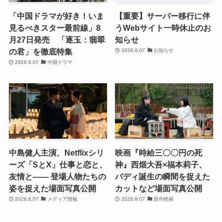
「中国ドラマが好き！いま
【重要】サーバー移行に伴
見るべきスター最前線」8
うWebサイト一時休止のお
月27日発売 「逐玉：翡翠
知らせ
の君」を徹底特集
2026.8.07
お知らせ
2026.8.07
中国ドラマ
中島健人主演、Netflixシリ
映画『時給三〇〇円の死
ーズ「SとX」仕事と恋と、
神』西畑大吾×福本莉子、
友情と―― 登場人物たちの
バディ誕生の瞬間を捉えた
姿を捉えた場面写真公開
カットなど場面写真公開
2026.8.07
メディア情報
2026.8.07
新作映画