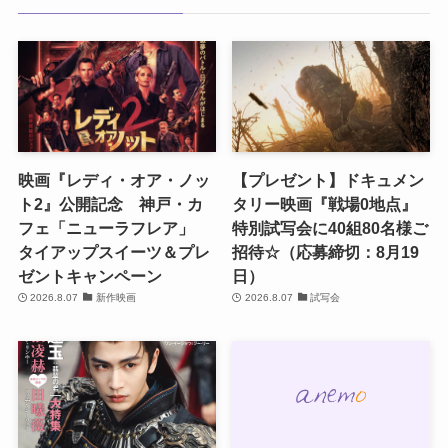
映画『レディ・オア・ノッ
【プレゼント】ドキュメン
ト2』公開記念 神戸・カ
タリー映画『戦場0地点』
フェ「ニューラフレア」
特別試写会に40組80名様ご
タイアップスイーツ＆プレ
招待☆（応募締切：8月19
ゼントキャンペーン
日）
2026.8.07
新作映画
2026.8.07
試写会