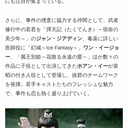
にも注目が集まっている。
さらに、事件の捜査に協力する仲間として、武者
修行中の若君を「擇天記（たくてんき）～宿命の
美少年～」の
ジャン・ジアディン
、毒薬に詳しい
医師役に「幻城～Ice Fantasy～」
ワン・イージョ
ー
、「麗王別姫～花散る永遠の愛～」ほか数々の
作品に子役として出演してきた
ホアン・イー
が裴
昭の付き人役として登場し、抜群のチームワーク
を発揮。若手キャストたちのフレッシュな魅力
で、事件も恋も熱く盛り上げていく。