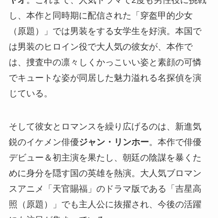
し、本作と同時期に配信された「穿盔甲的少女
（原題）」では男装をする女学生を好演。本国で
は男装のヒロイン役で大人気の彼女が、本作で
は、捜査中の凛々しくかっこいい姿と素顔の可憐
でキュートな姿が同居した魅力溢れる名探偵を演
じている。
そして彼女とロマンスを繰り広げるのは、新進気
鋭のイケメン俳優
ジャン・リンホー
。本作で俳優
デビュー＆初主演を果たし、朝廷の陰謀を暴くた
めに身分を隠す国の英雄を熱演。大人気ブロマン
スアニメ「天官賜福」のドラマ版である「吉星高
照（原題）」でも主人公に抜擢され、今後の活躍