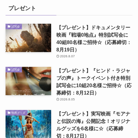
プレゼント
【プレゼント】ドキュメンタリー
試写会
映画『戦場0地点』特別試写会に
40組80名様ご招待☆（応募締切：
8月19日）
2026.8.07
【プレゼント】『ヒンド・ラジャ
試写会
ブの声』トークイベント付き特別
試写会に10組20名様ご招待☆（応
募締切：8月12日）
2026.8.05
【プレゼント】実写映画『モアナ
映画グッズ
と伝説の海』公開記念！オリジナ
ルグッズを6名様に☆（応募締
切：8月17日）