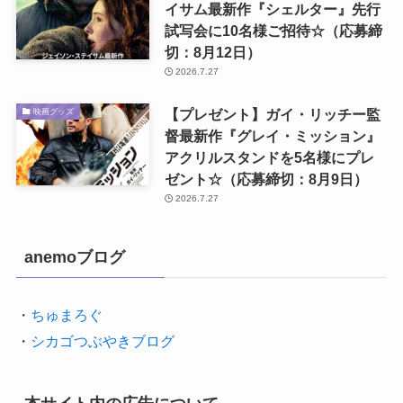
イサム最新作『シェルター』先行
試写会に10名様ご招待☆（応募締
切：8月12日）
2026.7.27
【プレゼント】ガイ・リッチー監
映画グッズ
督最新作『グレイ・ミッション』
アクリルスタンドを5名様にプレ
ゼント☆（応募締切：8月9日）
2026.7.27
anemoブログ
・
ちゅまろぐ
・
シカゴつぶやきブログ