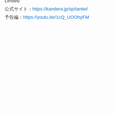
Limited
公式サイト：
https://kandera.jp/sp/tantei/
予告編：
https://youtu.be/1cQ_UOOhyFM