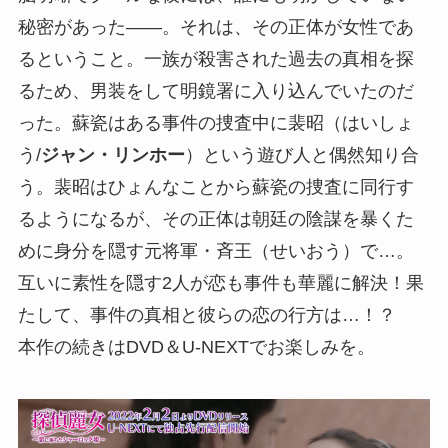
秘密があった――。それは、その正体が女性であ
るということ。一族が殺害された過去の真相を探
るため、男装をして明鏡署に入り込んでいたのだ
った。蘇瓷はある事件の捜査中に裴昭（はいしょ
う/
ジャン・リンホー
）という遊び人と偶然知り合
う。裴昭はひょんなことから蘇瓷の捜査に同行す
るようになるが、その正体は朝廷の陰謀を暴くた
めに身分を隠す元将軍・斉王（せいおう）で…。
互いに素性を隠す2人が恋も事件も華麗に解決！果
たして、事件の真相と彼らの恋の行方は…！？
本作の続きはDVD＆U-NEXTでお楽しみを。