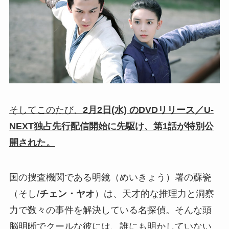
そしてこのたび、
2月2日(水) のDVDリリース／U-
NEXT独占先行配信開始に先駆け、第1話が特別公
開された。
国の捜査機関である明鏡（めいきょう）署の蘇瓷
（そし/
チェン・ヤオ
）は、天才的な推理力と洞察
力で数々の事件を解決している名探偵。そんな頭
脳明晰でクールな彼には、誰にも明かしていない