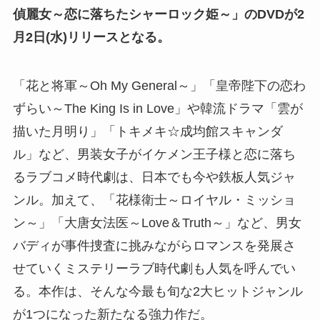
偵麗女～恋に落ちたシャーロック姫～」のDVDが2
月2日(水)リリースとなる。
「花と将軍～Oh My General～」「皇帝陛下の恋わ
ずらい～The King Is in Love」や韓流ドラマ「雲が
描いた月明り」「トキメキ☆成均館スキャンダ
ル」など、男装女子がイケメン王子様と恋に落ち
るラブコメ時代劇は、日本でも今や鉄板人気ジャ
ンル。加えて、「花様衛士～ロイヤル・ミッショ
ン～」「大唐女法医～Love＆Truth～」など、男女
バディが事件捜査に挑みながらロマンスを発展さ
せていくミステリーラブ時代劇も人気を呼んでい
る。本作は、そんな今最も旬な2大ヒットジャンル
が1つになった新たなる強力作だ。