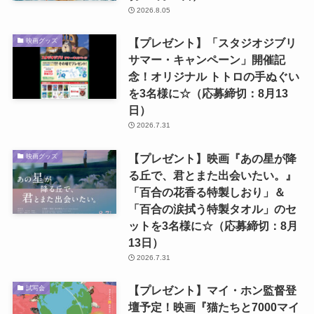
2026.8.05
【プレゼント】「スタジオジブリ
映画グッズ
サマー・キャンペーン」開催記
念！オリジナル トトロの手ぬぐい
を3名様に☆（応募締切：8月13
日）
2026.7.31
【プレゼント】映画『あの星が降
映画グッズ
る丘で、君とまた出会いたい。』
「百合の花香る特製しおり」＆
「百合の涙拭う特製タオル」のセ
ットを3名様に☆（応募締切：8月
13日）
2026.7.31
【プレゼント】マイ・ホン監督登
試写会
壇予定！映画『猫たちと7000マイ