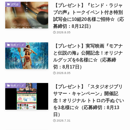
【プレゼント】『ヒンド・ラジャ
試写会
ブの声』トークイベント付き特別
試写会に10組20名様ご招待☆（応
募締切：8月12日）
2026.8.05
【プレゼント】実写映画『モアナ
映画グッズ
と伝説の海』公開記念！オリジナ
ルグッズを6名様に☆（応募締
切：8月17日）
2026.8.05
【プレゼント】「スタジオジブリ
映画グッズ
サマー・キャンペーン」開催記
念！オリジナル トトロの手ぬぐい
を3名様に☆（応募締切：8月13
日）
2026.7.31