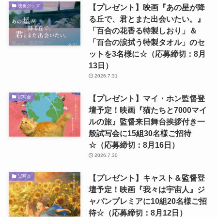
【プレゼント】映画『あの星が降
映画グッズ
る丘で、君とまた出会いたい。』
「百合の花香る特製しおり」＆
「百合の涙拭う特製タオル」のセ
ットを3名様に☆（応募締切：8月
13日）
2026.7.31
【プレゼント】マイ・ホン監督登
試写会
壇予定！映画『猫たちと7000マイ
ルの旅』監督来日舞台挨拶付き一
般試写会に15組30名様ご招待
☆（応募締切：8月16日）
2026.7.30
【プレゼント】キャスト＆監督登
試写会
壇予定！映画『我々は宇宙人』ジ
ャパンプレミアに10組20名様ご招
待☆（応募締切：8月12日）