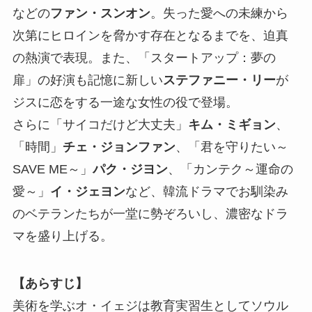
などの
ファン・スンオン
。失った愛への未練から
次第にヒロインを脅かす存在となるまでを、迫真
の熱演で表現。また、「スタートアップ：夢の
扉」の好演も記憶に新しい
ステファニー・リー
が
ジスに恋をする一途な女性の役で登場。
さらに「サイコだけど大丈夫」
キム・ミギョン
、
「時間」
チェ・ジョンファン
、「君を守りたい～
SAVE ME～」
パク・ジヨン
、「カンテク～運命の
愛～」
イ・ジェヨン
など、韓流ドラマでお馴染み
のベテランたちが一堂に勢ぞろいし、濃密なドラ
マを盛り上げる。
【あらすじ】
美術を学ぶオ・イェジは教育実習生としてソウル