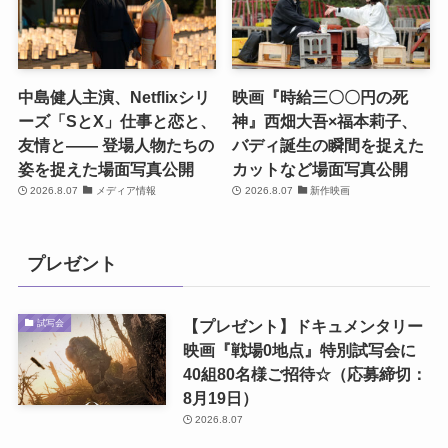
中島健人主演、Netflixシリ
映画『時給三〇〇円の死
ーズ「SとX」仕事と恋と、
神』西畑大吾×福本莉子、
友情と―― 登場人物たちの
バディ誕生の瞬間を捉えた
姿を捉えた場面写真公開
カットなど場面写真公開
2026.8.07
メディア情報
2026.8.07
新作映画
プレゼント
【プレゼント】ドキュメンタリー
試写会
映画『戦場0地点』特別試写会に
40組80名様ご招待☆（応募締切：
8月19日）
2026.8.07