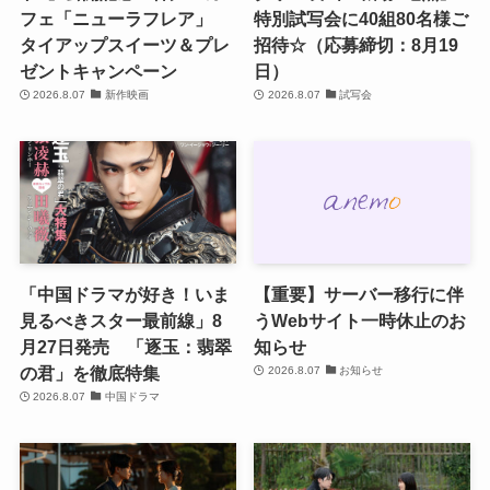
フェ「ニューラフレア」
特別試写会に40組80名様ご
タイアップスイーツ＆プレ
招待☆（応募締切：8月19
ゼントキャンペーン
日）
2026.8.07
新作映画
2026.8.07
試写会
「中国ドラマが好き！いま
【重要】サーバー移行に伴
見るべきスター最前線」8
うWebサイト一時休止のお
月27日発売 「逐玉：翡翠
知らせ
の君」を徹底特集
2026.8.07
お知らせ
2026.8.07
中国ドラマ