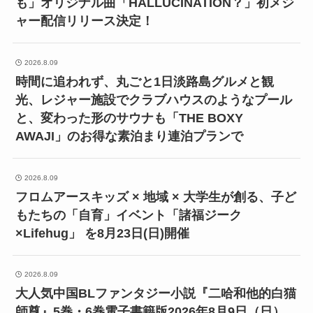
も」オリジナル曲「HALLUCINATION？」初メジ
ャー配信リリース決定！
2026.8.09
時間に追われず、丸ごと1日淡路島グルメと観
光、レジャー施設でクラブハウスのようなプール
と、変わった形のサウナも「THE BOXY
AWAJI」のお得な素泊まり連泊プランで
2026.8.09
フロムアースキッズ × 地域 × 大学生が創る、子ど
もたちの「自育」イベント「諸福ジーク
×Lifehug」 を8月23日(日)開催
2026.8.09
大人気中国BLファンタジー小説『二哈和他的白猫
師尊』5巻・6巻電子書籍版2026年8月9日（日）