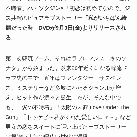
不時着」
ハ・ソクジン
×「初恋は初めてなので」
ジ
ス
共演のピュアラブストーリー
「私がいちばん綺
麗だった時」DVDが9月3日(金)よりリリースされ
る
。
第一次韓流ブーム、それはラブロマンス「冬のソ
ナタ」から始まった。以来20年近くになる韓流ド
ラマ史の中で、近年はファンタジー、サスペン
ス、ミステリーなど多岐にわたるジャンルが増
え、ヒット作が続々と誕生。だが、そんな中で
も、「愛の不時着」「太陽の末裔 Love Under The
Sun」「トッケビ～君がくれた愛しい日々～」など
男女の恋をスイートに謳い上げたラブストーリー
は根強い人気で幅広い世代に浸透。