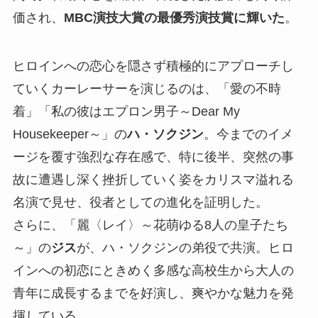
価され、
MBC演技大賞の最優秀演技賞に輝いた
。
ヒロインへの恋心を隠さず積極的にアプローチし
ていくカーレーサーを演じるのは、「愛の不時
着」「私の彼はエプロン男子～Dear My
Housekeeper～」の
ハ・ソクジン
。今までのイメ
ージを覆す強烈な存在感で、特に後半、突然の事
故に遭遇し深く挫折していく姿をカリスマ溢れる
名演で見せ、役者としての進化を証明した。
さらに、「麗〈レイ〉～花萌ゆる8人の皇子たち
～」の
ジス
が、ハ・ソクジンの弟役で共演。ヒロ
インへの初恋にときめく多感な高校生から大人の
青年に成長するまでを好演し、爽やかな魅力を発
揮している。