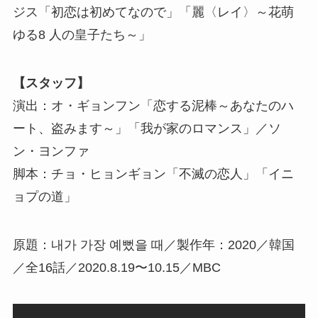
ジス「初恋は初めてなので」「麗〈レイ〉～花萌
ゆる8 人の皇子たち～」
【スタッフ】
演出：オ・ギョンフン「恋する泥棒～あなたのハ
ート、盗みます～」「我が家のロマンス」／ソ
ン・ヨンファ
脚本：チョ・ヒョンギョン「不滅の恋人」「イニ
ョプの道」
原題：내가 가장 예뻤을 때／製作年：2020／韓国
／全16話／2020.8.19〜10.15／MBC