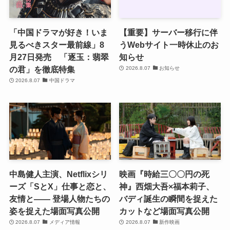
「中国ドラマが好き！いま
【重要】サーバー移行に伴
見るべきスター最前線」8
うWebサイト一時休止のお
月27日発売 「逐玉：翡翠
知らせ
の君」を徹底特集
2026.8.07
お知らせ
2026.8.07
中国ドラマ
中島健人主演、Netflixシリ
映画『時給三〇〇円の死
ーズ「SとX」仕事と恋と、
神』西畑大吾×福本莉子、
友情と―― 登場人物たちの
バディ誕生の瞬間を捉えた
姿を捉えた場面写真公開
カットなど場面写真公開
2026.8.07
メディア情報
2026.8.07
新作映画