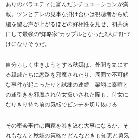
ありのバラエティに富んだシチュエーションが満
載。ツンとデレの見事な掛け合いは視聴者から続
編を望む声が上がるほどの好相性を見せ、初共演
にして最強の“知略家”カップルとなった2人に釘づ
けになりそうだ。
自分らしく生きようとする秋嫣は、外聞を気にす
る親戚たちに恋路を邪魔されたり、周囲で不可解
な事件が起こったりと試練の連続。梁翊に秦暄と
の逢引きを邪魔され侍女扱いされた際も、侍女に
なりきり持ち前の気転でピンチを切り抜ける。
その密会事件は両家を巻き込む大事になるが、そ
れもなんと秋嫣の策略!? どんなときも知恵と勇気