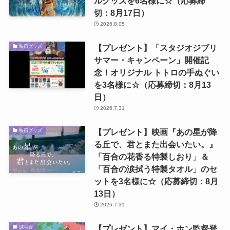
ルグッズを6名様に☆（応募締
切：8月17日）
2026.8.05
【プレゼント】「スタジオジブリ
映画グッズ
サマー・キャンペーン」開催記
念！オリジナル トトロの手ぬぐい
を3名様に☆（応募締切：8月13
日）
2026.7.31
【プレゼント】映画『あの星が降
映画グッズ
る丘で、君とまた出会いたい。』
「百合の花香る特製しおり」＆
「百合の涙拭う特製タオル」のセ
ットを3名様に☆（応募締切：8月
13日）
2026.7.31
【プレゼント】マイ・ホン監督登
試写会