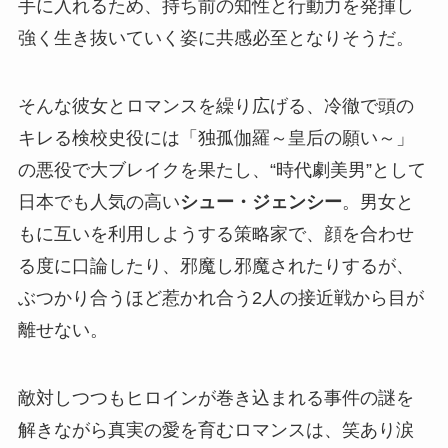
手に入れるため、持ち前の知性と行動力を発揮し
強く生き抜いていく姿に共感必至となりそうだ。
そんな彼女とロマンスを繰り広げる、冷徹で頭の
キレる検校史役には「独孤伽羅～皇后の願い～」
の悪役で大ブレイクを果たし、“時代劇美男”として
日本でも人気の高い
シュー・ジェンシー
。男女と
もに互いを利用しようする策略家で、顔を合わせ
る度に口論したり、邪魔し邪魔されたりするが、
ぶつかり合うほど惹かれ合う2人の接近戦から目が
離せない。
敵対しつつもヒロインが巻き込まれる事件の謎を
解きながら真実の愛を育むロマンスは、笑あり涙