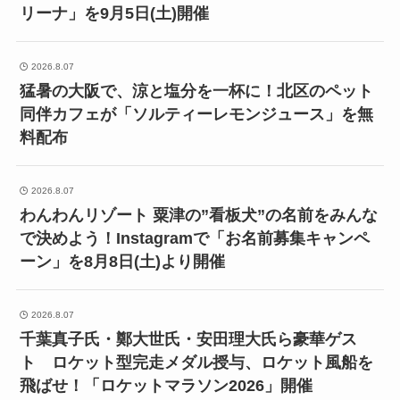
リーナ」を9月5日(土)開催
2026.8.07
猛暑の大阪で、涼と塩分を一杯に！北区のペット
同伴カフェが「ソルティーレモンジュース」を無
料配布
2026.8.07
わんわんリゾート 粟津の”看板犬”の名前をみんな
で決めよう！Instagramで「お名前募集キャンペ
ーン」を8月8日(土)より開催
2026.8.07
千葉真子氏・鄭大世氏・安田理大氏ら豪華ゲス
ト ロケット型完走メダル授与、ロケット風船を
飛ばせ！「ロケットマラソン2026」開催