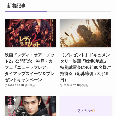
新着記事
映画『レディ・オア・ノッ
【プレゼント】ドキュメン
ト2』公開記念 神戸・カ
タリー映画『戦場0地点』
フェ「ニューラフレア」
特別試写会に40組80名様ご
タイアップスイーツ＆プレ
招待☆（応募締切：8月19
ゼントキャンペーン
日）
2026.8.07
新作映画
2026.8.07
試写会