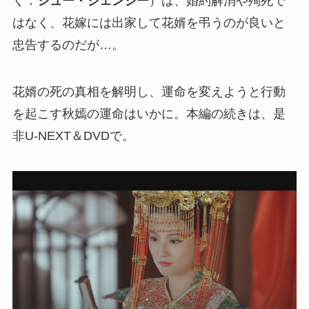
く：
シュー・ジェンシー
）は、婚約解消や殉死で
はなく、花嫁には出家して花婿を弔うのが良いと
忠告するのだが…。
花婿の死の真相を解明し、運命を変えようと行動
を起こす秋嫣の運命はいかに。本編の続きは、是
非U-NEXT＆DVDで。