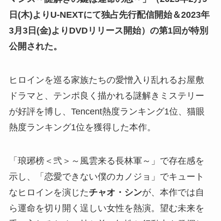
日(木)よりU-NEXTにて独占先行配信開始＆2023年
3月3日(金)よりDVDリリース開始）の第1回が特別
公開された。
ヒロインを巡る家族たちの愛憎入り乱れるお屋敷
ドラマと、テンポ良く描かれる謎解きミステリー
が好評を博し、Tencent熱度ランキング1位、猫眼
熱度ランキング1位を獲得した本作。
「琅琊榜＜弐＞～風雲来る長林軍～」で存在感を
示し、「恋愛できない僕のカノジョ」でキュート
なヒロインを演じた
チャオ・シン
が、本作では自
ら運命を切り開く逞しい女性を熱演。望む未来を