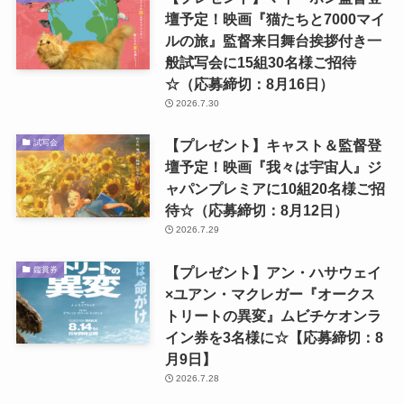
壇予定！映画『猫たちと7000マイ
ルの旅』監督来日舞台挨拶付き一
般試写会に15組30名様ご招待
☆（応募締切：8月16日）
2026.7.30
【プレゼント】キャスト＆監督登
試写会
壇予定！映画『我々は宇宙人』ジ
ャパンプレミアに10組20名様ご招
待☆（応募締切：8月12日）
2026.7.29
【プレゼント】アン・ハサウェイ
鑑賞券
×ユアン・マクレガー『オークス
トリートの異変』ムビチケオンラ
イン券を3名様に☆【応募締切：8
月9日】
2026.7.28