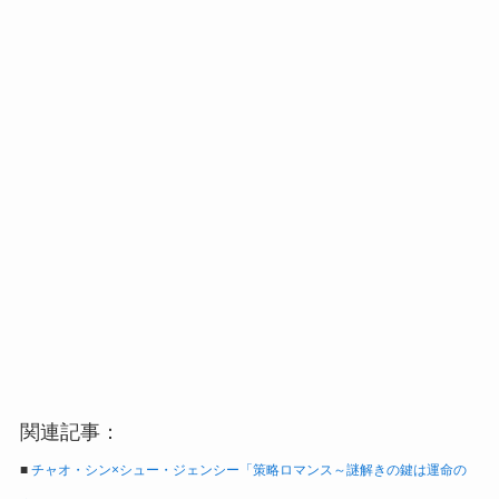
関連記事：
■
チャオ・シン×シュー・ジェンシー「策略ロマンス～謎解きの鍵は運命の