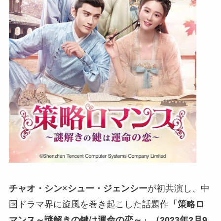
チャオ・シン
×
シュー・ジェンシー
が初共演し、中
国ドラマ界に旋風を巻き起こした話題作
「策略ロ
マンス～謎解きの鍵は運命の恋～」（2023年2月9