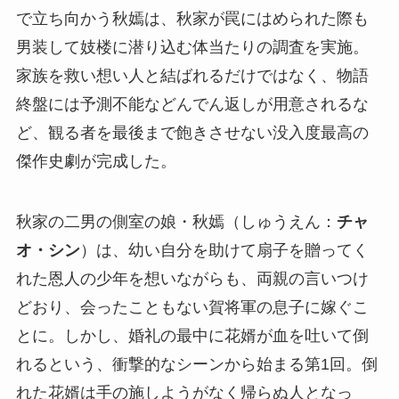
で立ち向かう秋嫣は、秋家が罠にはめられた際も
男装して妓楼に潜り込む体当たりの調査を実施。
家族を救い想い人と結ばれるだけではなく、物語
終盤には予測不能などんでん返しが用意されるな
ど、観る者を最後まで飽きさせない没入度最高の
傑作史劇が完成した。
秋家の二男の側室の娘・秋嫣（しゅうえん：
チャ
オ・シン
）は、幼い自分を助けて扇子を贈ってく
れた恩人の少年を想いながらも、両親の言いつけ
どおり、会ったこともない賀将軍の息子に嫁ぐこ
とに。しかし、婚礼の最中に花婿が血を吐いて倒
れるという、衝撃的なシーンから始まる第1回。倒
れた花婿は手の施しようがなく帰らぬ人となっ