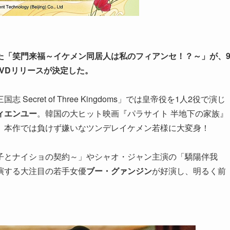
た「笑門来福～イケメン同居人は私のフィアンセ！？～」が、
DVDリリースが決定した。
cret of Three Kingdoms」では皇帝役を1人2役で演じ
ィエンユー
。韓国の大ヒット映画『パラサイト 半地下の家族』
、本作では負けず嫌いなツンデレイケメン若様に大変身！
子とナイショの契約～」やシャオ・ジャン主演の「驕陽伴我
演する大注目の若手女優
ブー・グァンジン
が好演し、明るく前