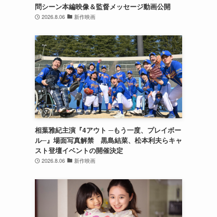
問シーン本編映像＆監督メッセージ動画公開
2026.8.06
新作映画
イ
相葉雅紀主演『4アウト ─もう一度、プレイボー
ル─』場面写真解禁 黒島結菜、松本利夫らキャ
スト登壇イベントの開催決定
2026.8.06
新作映画