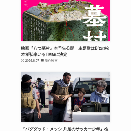
映画『八つ墓村』本予告公開 主題歌はB’zの松
本孝弘率いるTMGに決定
2026.8.07
新作映画
『バグダッド・メッシ 片足のサッカー少年』検