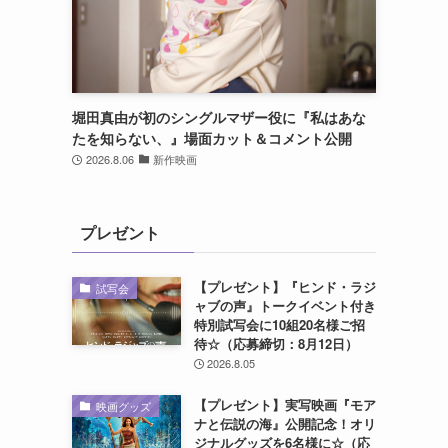
堀田真由が初のシングルマザー役に『私はあな
たを知らない、』場面カット＆コメント公開
2026.8.06
新作映画
プレゼント
【プレゼント】『ヒンド・ラジ
試写会
ャブの声』トークイベント付き
特別試写会に10組20名様ご招
待☆（応募締切：8月12日）
2026.8.05
【プレゼント】実写映画『モア
映画グッズ
ナと伝説の海』公開記念！オリ
ジナルグッズを6名様に☆（応