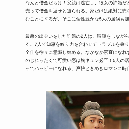
なんと借金だらけ！父親は逃亡し、彼女の許婚だ
売って借金を返せと迫られる。家だけは絶対に売
むことにするが、そこに個性豊かな5人の居候も加
最悪の出会いをした許婚の2人は、喧嘩をしなが
る。7人で知恵を絞り力を合わせてトラブルを乗
全佳を徐々に意識し始める。なかなか素直になれず
のじれったくて可愛い恋は胸キュン必至！5人の居
ってハッピーになれる、爽快ときめきロマンス時