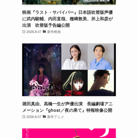
映画『ラスト・サバイバー』日本語吹替版声優
に武内駿輔、内田直哉、種﨑敦美、井上和彦が
出演 吹替版予告編公開
2026.8.07
新作映画
9
堀田真由、高橋一生が声優出演 長編劇場アニ
メーション『ghost／夜の果て』特報映像公開
2026.8.07
新作アニメ