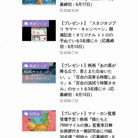
募締切：8月17日）
2026.8.05
【プレゼント】「スタジオジブ
映画グッズ
リ サマー・キャンペーン」開
催記念！オリジナル トトロの
こ
手ぬぐいを3名様に☆（応募締
謝
切：8月13日）
2026.7.31
【プレゼント】映画『あの星が
映画グッズ
降る丘で、君とまた出会いた
い。』「百合の花香る特製しお
り」＆「百合の涙拭う特製タオ
ル」のセットを3名様に☆（応
募締切：8月13日）
2026.7.31
【プレゼント】マイ・ホン監督
試写会
登壇予定！映画『猫たちと
7000マイルの旅』監督来日舞
台挨拶付き一般試写会に15組
30名様ご招待☆（応募締切：8