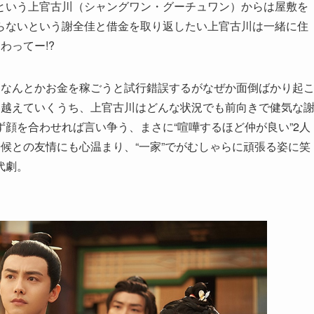
という上官古川（シャングワン・グーチュワン）からは屋敷を
らないという謝全佳と借金を取り返したい上官古川は一緒に住
わってー!?
らなんとかお金を稼ごうと試行錯誤するがなぜか面倒ばかり起
り越えていくうち、上官古川はどんな状況でも前向きで健気な
顔を合わせれば言い争う、まさに“喧嘩するほど仲が良い”2人
候との友情にも心温まり、“一家”でがむしゃらに頑張る姿に笑
代劇。