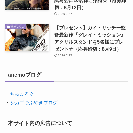
試写会に10名様ご招待☆（応募締
切：8月12日）
2026.7.27
【プレゼント】ガイ・リッチー監
映画グッズ
督最新作『グレイ・ミッション』
アクリルスタンドを5名様にプレ
ゼント☆（応募締切：8月9日）
2026.7.27
anemoブログ
・
ちゅまろぐ
・
シカゴつぶやきブログ
本サイト内の広告について