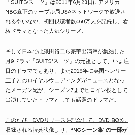
「SUITS/スーツ」は2011年6月23日にアメリカ
NBC傘下のケーブル局USAネットワークで放送さ
れるやいなや、初回視聴者数460万人を記録し、看
板ドラマとなった人気シリーズ。
そして日本では織田裕二ら豪華出演陣が集結した
月9ドラマ「SUITS/スーツ」の元祖として、いま注
目のドラマでもあり、また2018年に英国ヘンリー
王子とのロイヤルウェディングがニュースとなっ
たメーガン妃が、シーズン7までヒロイン役として
出演していたドラマとしても話題のドラマだ。
このたび、DVDリリースを記念して、DVD-BOXに
収録される特典映像より、
“NGシーン集”の一部が