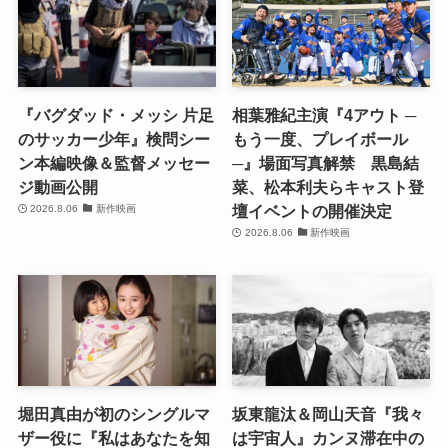
『バグダッド・メッシ 片足
相葉雅紀主演『4アウト ─
のサッカー少年』検問シー
もう一度、プレイボール
ン本編映像＆監督メッセー
─』場面写真解禁 黒島結
ジ動画公開
菜、松本利夫らキャスト登
壇イベントの開催決定
2026.8.06
新作映画
2026.8.06
新作映画
堀田真由が初のシングルマ
坂東龍汰＆岡山天音『我々
ザー役に『私はあなたを知
は宇宙人』カンヌ滞在中の