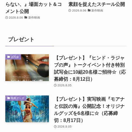
らない、』場面カット＆コ
素顔を捉えたスチール公開
メント公開
2026.8.06
新作映画
2026.8.06
新作映画
プレゼント
【プレゼント】『ヒンド・ラジャ
試写会
ブの声』トークイベント付き特別
試写会に10組20名様ご招待☆（応
募締切：8月12日）
2026.8.05
【プレゼント】実写映画『モアナ
映画グッズ
と伝説の海』公開記念！オリジナ
ルグッズを6名様に☆（応募締
切：8月17日）
2026.8.05