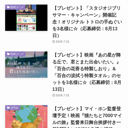
【プレゼント】「スタジオジブリ
映画グッズ
サマー・キャンペーン」開催記
念！オリジナル トトロの手ぬぐい
を3名様に☆（応募締切：8月13
日）
2026.7.31
【プレゼント】映画『あの星が降
映画グッズ
る丘で、君とまた出会いたい。』
「百合の花香る特製しおり」＆
「百合の涙拭う特製タオル」のセ
ットを3名様に☆（応募締切：8月
13日）
2026.7.31
【プレゼント】マイ・ホン監督登
試写会
壇予定！映画『猫たちと7000マイ
ルの旅』監督来日舞台挨拶付き一