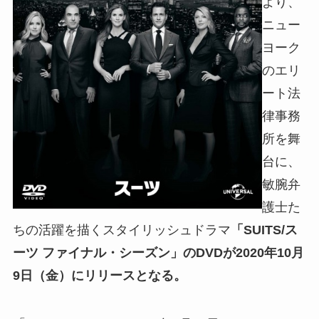
より、
ニュー
ヨーク
のエリ
ート法
律事務
所を舞
台に、
敏腕弁
護士た
ちの活躍を描くスタイリッシュドラマ
「SUITS/ス
ーツ ファイナル・シーズン」のDVDが2020年10月
9日（金）にリリースとなる。