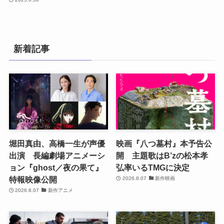
新着記事
堀田真由、高橋一生が声優
映画『八つ墓村』本予告公
出演 長編劇場アニメーシ
開 主題歌はB’zの松本孝
ョン『ghost／夜の果て』
弘率いるTMGに決定
特報映像公開
2026.8.07
新作映画
2026.8.07
新作アニメ