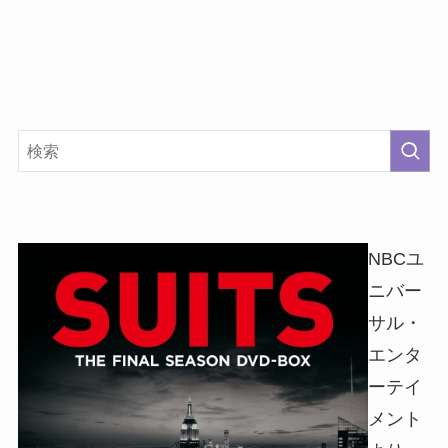
NBCユ
ニバー
サル・
エンタ
ーテイ
メント