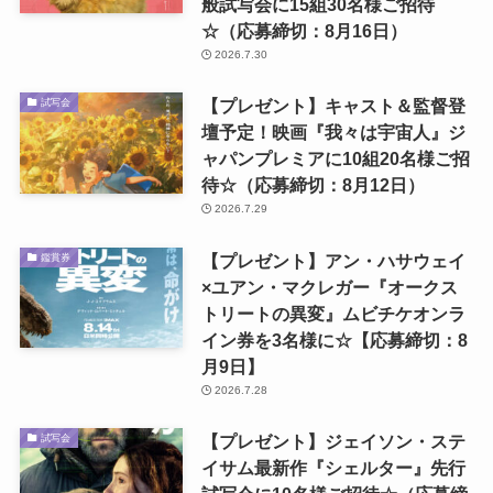
般試写会に15組30名様ご招待
☆（応募締切：8月16日）
2026.7.30
【プレゼント】キャスト＆監督登
試写会
壇予定！映画『我々は宇宙人』ジ
ャパンプレミアに10組20名様ご招
待☆（応募締切：8月12日）
2026.7.29
【プレゼント】アン・ハサウェイ
鑑賞券
×ユアン・マクレガー『オークス
トリートの異変』ムビチケオンラ
イン券を3名様に☆【応募締切：8
月9日】
2026.7.28
【プレゼント】ジェイソン・ステ
試写会
イサム最新作『シェルター』先行