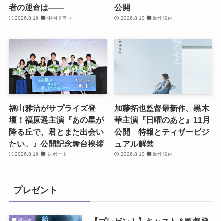
者の運命は――
公開
2026.8.10
中国ドラマ
2026.8.10
新作映画
福山雅治がサプライズ登
加藤拓也監督最新作、黒木
壇！福原遥主演『あの星が
華主演『日曜のあと』11月
降る丘で、君とまた出会い
公開 特報とティザービジ
たい。』公開記念舞台挨拶
ュアル解禁
2026.8.10
レポート
2026.8.10
新作映画
プレゼント
【プレゼント】キャスト＆監督登
試写会