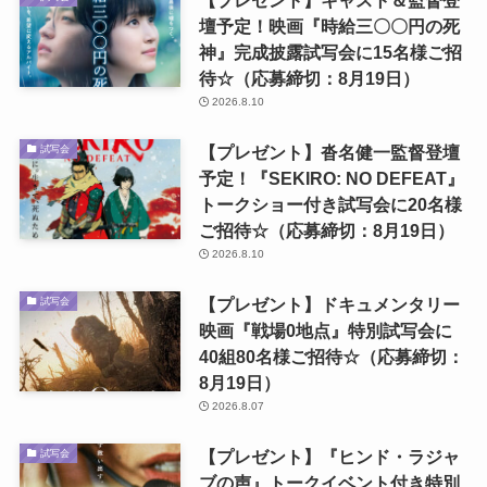
壇予定！映画『時給三〇〇円の死
神』完成披露試写会に15名様ご招
待☆（応募締切：8月19日）
2026.8.10
【プレゼント】沓名健一監督登壇
試写会
予定！『SEKIRO: NO DEFEAT』
トークショー付き試写会に20名様
ご招待☆（応募締切：8月19日）
2026.8.10
【プレゼント】ドキュメンタリー
試写会
映画『戦場0地点』特別試写会に
40組80名様ご招待☆（応募締切：
8月19日）
2026.8.07
【プレゼント】『ヒンド・ラジャ
試写会
ブの声』トークイベント付き特別