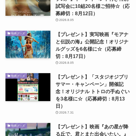
試写会に10組20名様ご招待☆（応
募締切：8月12日）
2026.8.05
【プレゼント】実写映画『モアナ
映画グッズ
と伝説の海』公開記念！オリジナ
ルグッズを6名様に☆（応募締
切：8月17日）
2026.8.05
【プレゼント】「スタジオジブリ
映画グッズ
サマー・キャンペーン」開催記
念！オリジナル トトロの手ぬぐい
を3名様に☆（応募締切：8月13
日）
2026.7.31
【プレゼント】映画『あの星が降
映画グッズ
る丘で、君とまた出会いたい。』