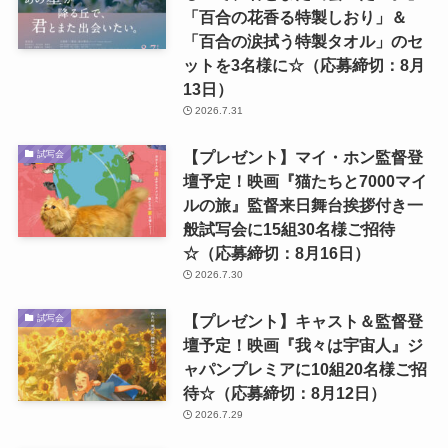
「百合の花香る特製しおり」＆
「百合の涙拭う特製タオル」のセ
ットを3名様に☆（応募締切：8月
13日）
2026.7.31
【プレゼント】マイ・ホン監督登
試写会
壇予定！映画『猫たちと7000マイ
ルの旅』監督来日舞台挨拶付き一
般試写会に15組30名様ご招待
☆（応募締切：8月16日）
2026.7.30
【プレゼント】キャスト＆監督登
試写会
壇予定！映画『我々は宇宙人』ジ
ャパンプレミアに10組20名様ご招
待☆（応募締切：8月12日）
2026.7.29