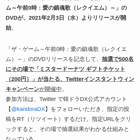
ム～午前0時：愛の鎮魂歌（レクイエム）～」の
DVDが、2021年2月3日（水）よりリリースが開
始
。
「ザ・ゲーム～午前0時：愛の鎮魂歌（レクイエ
ム）～」のDVDリリースを記念して、
抽選で500名
にその場で「ミスタードーナツ ギフトチケット
（200円）」が当たる、Twitterインスタントウィン
キャンペーン
が開催中
。
参加方法は、Twitter で韓ドラDX公式アカウント
【
@kandoraDX
】をフォローいただき、指定の投
稿をRT（リツイート）するだけ。指定URLをクリ
ックすると、その場で抽選結果がわかる仕組みと
なっている。