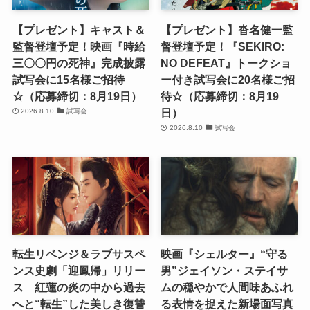
【プレゼント】キャスト＆
【プレゼント】沓名健一監
監督登壇予定！映画『時給
督登壇予定！『SEKIRO:
三〇〇円の死神』完成披露
NO DEFEAT』トークショ
試写会に15名様ご招待
ー付き試写会に20名様ご招
☆（応募締切：8月19日）
待☆（応募締切：8月19
日）
2026.8.10
試写会
2026.8.10
試写会
転生リベンジ＆ラブサスペ
映画『シェルター』“守る
ンス史劇「迎鳳帰」リリー
男”ジェイソン・ステイサ
ス 紅蓮の炎の中から過去
ムの穏やかで人間味あふれ
へと“転生”した美しき復讐
る表情を捉えた新場面写真