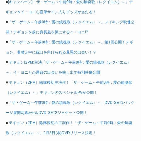
■
[キャンペーン]「ザ・ゲーム～午前0時：愛の鎮魂歌（レクイエム）～」テ
ギョン＆イ・ヨニら直筆サイン入りグッズが当たる！
■
「ザ・ゲーム～午前0時：愛の鎮魂歌（レクイエム）～」メイキング映像公
開！テギョンを前に身長差を気にするイ・ヨニ!?
■
「ザ・ゲーム～午前0時：愛の鎮魂歌（レクイエム）～」第1回公開！テギ
ョン、着替え中に銃口を向けられる最悪の出会い！？
■
テギョン(2PM)主演「ザ・ゲーム～午前0時：愛の鎮魂歌（レクイエム）
～」イ・ヨニとの運命の出会いを映し出す特別映像公開
■
テギョン（2PM）除隊後初主演作！「ザ・ゲーム～午前0時：愛の鎮魂歌
（レクイエム）～」テギョンのスペシャルPVが公開！
■
「ザ・ゲーム～午前0時：愛の鎮魂歌（レクイエム）～」DVD-SET1パッケ
ージ展開写真&セルDVD-SET2ジャケット公開！
■
テギョン（2PM）除隊後初の主演作！「ザ・ゲーム～午前0時：愛の鎮魂
歌（レクイエム）～」2月3日(水)DVDリリース決定！