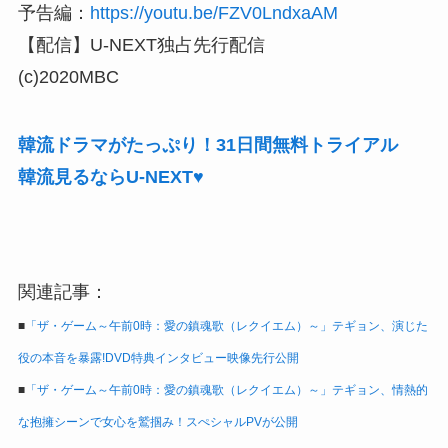
予告編：
https://youtu.be/FZV0LndxaAM
【配信】U-NEXT独占先行配信
(c)2020MBC
韓流ドラマがたっぷり！31日間無料トライアル
韓流見るならU-NEXT♥
関連記事：
■
「ザ・ゲーム～午前0時：愛の鎮魂歌（レクイエム）～」テギョン、演じた
役の本音を暴露!DVD特典インタビュー映像先行公開
■
「ザ・ゲーム～午前0時：愛の鎮魂歌（レクイエム）～」テギョン、情熱的
な抱擁シーンで女心を鷲掴み！スぺシャルPVが公開