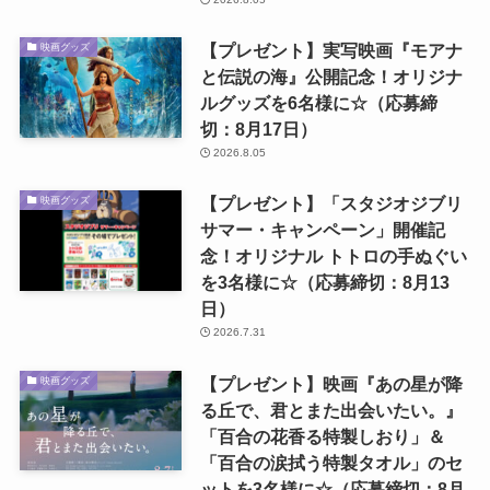
【プレゼント】実写映画『モアナ
映画グッズ
と伝説の海』公開記念！オリジナ
ルグッズを6名様に☆（応募締
切：8月17日）
2026.8.05
【プレゼント】「スタジオジブリ
映画グッズ
サマー・キャンペーン」開催記
念！オリジナル トトロの手ぬぐい
を3名様に☆（応募締切：8月13
日）
2026.7.31
【プレゼント】映画『あの星が降
映画グッズ
る丘で、君とまた出会いたい。』
「百合の花香る特製しおり」＆
「百合の涙拭う特製タオル」のセ
ットを3名様に☆（応募締切：8月