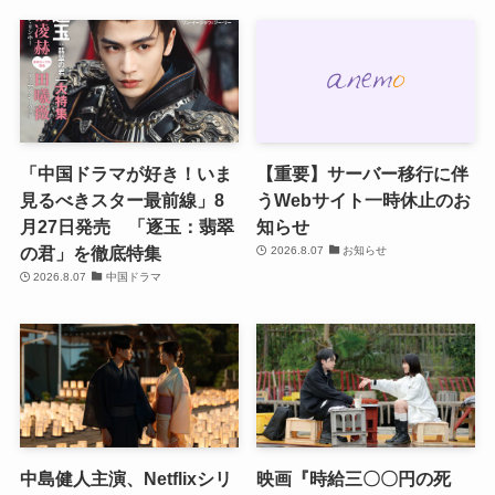
「中国ドラマが好き！いま
【重要】サーバー移行に伴
見るべきスター最前線」8
うWebサイト一時休止のお
月27日発売 「逐玉：翡翠
知らせ
の君」を徹底特集
2026.8.07
お知らせ
2026.8.07
中国ドラマ
中島健人主演、Netflixシリ
映画『時給三〇〇円の死