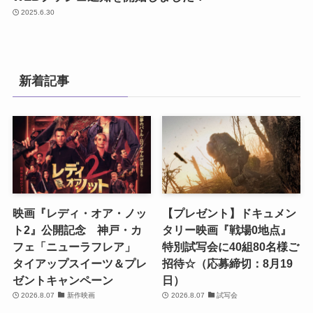
2025.6.30
新着記事
映画『レディ・オア・ノッ
【プレゼント】ドキュメン
ト2』公開記念 神戸・カ
タリー映画『戦場0地点』
フェ「ニューラフレア」
特別試写会に40組80名様ご
タイアップスイーツ＆プレ
招待☆（応募締切：8月19
ゼントキャンペーン
日）
2026.8.07
新作映画
2026.8.07
試写会