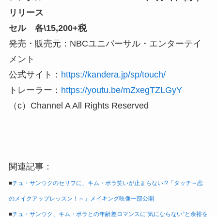
リリース
セル 各\15,200+税
発売・販売元：NBCユニバーサル・エンターテイ
メント
公式サイト：
https://kandera.jp/sp/touch/
トレーラー：
https://youtu.be/mZxegTZLGyY
（c）Channel A All Rights Reserved
関連記事：
■
チュ・サンウクのセリフに、キム・ボラ笑いが止まらない!?「タッチ～恋
のメイクアップレッスン！～」メイキング映像一部公開
■
チュ・サンウク、キム・ボラとの年齢差ロマンスに“気にならない”と余裕を