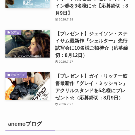
イン券を3名様に☆【応募締切：8
月9日】
2026.7.28
【プレゼント】ジェイソン・ステ
試写会
イサム最新作『シェルター』先行
試写会に10名様ご招待☆（応募締
切：8月12日）
2026.7.27
【プレゼント】ガイ・リッチー監
映画グッズ
督最新作『グレイ・ミッション』
アクリルスタンドを5名様にプレ
ゼント☆（応募締切：8月9日）
2026.7.27
anemoブログ