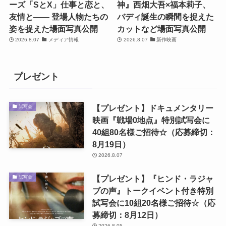
ーズ「SとX」仕事と恋と、
神』西畑大吾×福本莉子、
友情と―― 登場人物たちの
バディ誕生の瞬間を捉えた
姿を捉えた場面写真公開
カットなど場面写真公開
2026.8.07
メディア情報
2026.8.07
新作映画
プレゼント
【プレゼント】ドキュメンタリー
試写会
映画『戦場0地点』特別試写会に
40組80名様ご招待☆（応募締切：
8月19日）
2026.8.07
【プレゼント】『ヒンド・ラジャ
試写会
ブの声』トークイベント付き特別
試写会に10組20名様ご招待☆（応
募締切：8月12日）
2026.8.05