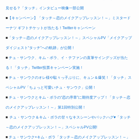
見せる？「タッチ」インタビュー映像一部公開
■
【キャンペーン】「タッチ～恋のメイクアップレッスン！～」ミスタード
ーナツ ギフトチケットが当たる！Twitterキャンペーン
■
「タッチ～恋のメイクアップレッスン！～」スペシャルPV「メイクアップ
ダイジェスト“タッチ”への軌跡」が公開！
■
チュ・サンウク、キム・ボラ、イ・テファンの直筆サイングッズが当た
る！「タッチ」Twitter投票キャンペーン実施！
■
チュ・サンウクのオレ様や駄々っ子ぶりに、キュン＆爆笑！「タッチ」ス
ペシャルPV「ちょっと可愛いチュ・サンウク」公開！
■
チュ・サンウクとキム・ボラの“恋の序章”に期待度アップ！「タッチ～恋
のメイクアップレッスン！～」第1回特別公開！
■
チュ・サンウク＆キム・ボラの甘々なキスシーンやバックハグ♥「タッチ
～恋のメイクアップレッスン！～」スペシャルPV公開!
■
チュ・サンウク×キム・ボラ「タッチ～恋のメイクアップレッスン！～」