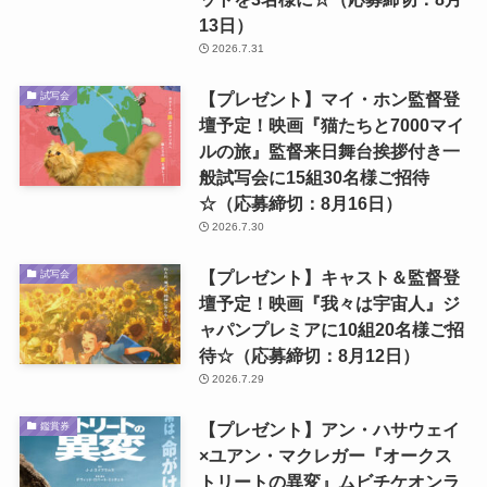
13日）
2026.7.31
【プレゼント】マイ・ホン監督登
試写会
壇予定！映画『猫たちと7000マイ
ルの旅』監督来日舞台挨拶付き一
般試写会に15組30名様ご招待
☆（応募締切：8月16日）
2026.7.30
【プレゼント】キャスト＆監督登
試写会
壇予定！映画『我々は宇宙人』ジ
ャパンプレミアに10組20名様ご招
待☆（応募締切：8月12日）
2026.7.29
【プレゼント】アン・ハサウェイ
鑑賞券
×ユアン・マクレガー『オークス
トリートの異変』ムビチケオンラ