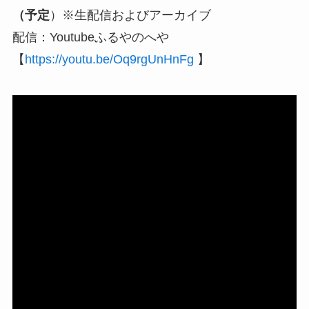
（予定
）※生配信およびアーカイブ
配信：Youtubeふるやのへや
【
https://youtu.be/Oq9rgUnHnFg
】