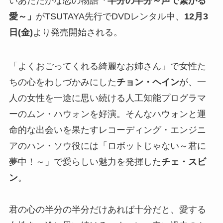
いあたたかな恋の物語
「半分の半分～声で繋がる
愛～」
がTSUTAYA先行でDVDレンタル中、
12月3
日(金)
より発売開始される。
「よくおごってくれる綺麗なお姉さん」で女性た
ちの心をわしづかみにした
チョン・ヘイン
が、一
人の女性を一途に思い続ける人工知能プログラマ
ーのムン・ハウォンを好演。そんなハウォンと運
命的な出会いを果たすレコーディング・エンジニ
アのハン・ソウ役には「ロボットじゃない～君に
夢中！～」で愛らしい魅力を発揮した
チェ・スビ
ン
。
君の心の半分の半分だけあれば十分だと、愛する