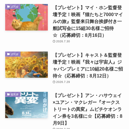
【プレゼント】マイ・ホン監督登
試写会
壇予定！映画『猫たちと7000マイ
ルの旅』監督来日舞台挨拶付き一
般試写会に15組30名様ご招待
☆（応募締切：8月16日）
2026.7.30
【プレゼント】キャスト＆監督登
試写会
壇予定！映画『我々は宇宙人』ジ
ャパンプレミアに10組20名様ご招
待☆（応募締切：8月12日）
2026.7.29
【プレゼント】アン・ハサウェイ
鑑賞券
×ユアン・マクレガー『オークス
トリートの異変』ムビチケオンラ
イン券を3名様に☆【応募締切：8
月9日】