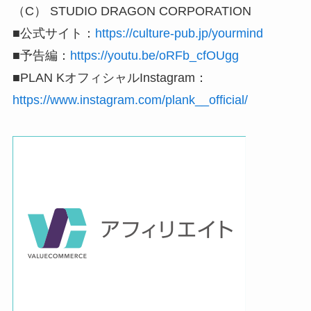
（C） STUDIO DRAGON CORPORATION
■公式サイト：
https://culture-pub.jp/yourmind
■予告編：
https://youtu.be/oRFb_cfOUgg
■PLAN KオフィシャルInstagram：
https://www.instagram.com/plank__official/