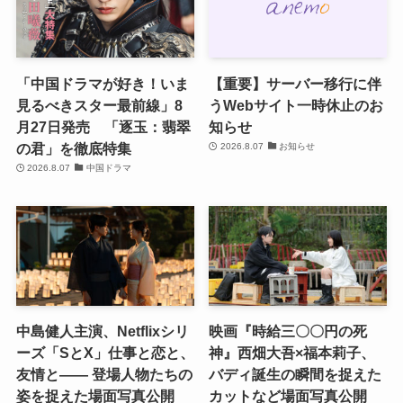
「中国ドラマが好き！いま
【重要】サーバー移行に伴
見るべきスター最前線」8
うWebサイト一時休止のお
月27日発売 「逐玉：翡翠
知らせ
の君」を徹底特集
2026.8.07
お知らせ
2026.8.07
中国ドラマ
中島健人主演、Netflixシリ
映画『時給三〇〇円の死
ーズ「SとX」仕事と恋と、
神』西畑大吾×福本莉子、
友情と―― 登場人物たちの
バディ誕生の瞬間を捉えた
姿を捉えた場面写真公開
カットなど場面写真公開