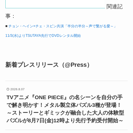
関連記
事：
■
チョン・ヘイン×チェ・スビン共演「半分の半分～声で繋がる愛～」
11/3(水)よりTSUTAYA先行でDVDレンタル開始
新着プレスリリース（@Press）
2026.8.07
TVアニメ『ONE PIECE』の名シーンを自分の手
で解き明かす！メタル製立体パズル3種が登場！
～ストーリーとギミックが融合した大人の体験型
パズルが8月7日(金)12時より先行予約受付開始～