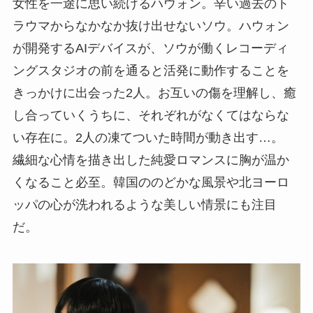
女性を一途に思い続けるハウォン。辛い過去のト
ラウマからなかなか抜け出せないソウ。ハウォン
が開発するAIデバイスが、ソウが働くレコーディ
ングスタジオの前を通ると活発に動作することを
きっかけに出会った2人。お互いの傷を理解し、癒
し合っていくうちに、それぞれがなくてはならな
い存在に。2人の凍てついた時間が動き出す…。
繊細な心情を描き出した純愛ロマンスに胸が温か
くなること必至。韓国ののどかな風景や北ヨーロ
ッパの心が洗われるような美しい情景にも注目
だ。