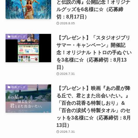
と伝説の海』公開記念！オリジナ
ルグッズを6名様に☆（応募締
切：8月17日）
2026.8.05
【プレゼント】「スタジオジブリ
映画グッズ
サマー・キャンペーン」開催記
念！オリジナル トトロの手ぬぐい
を3名様に☆（応募締切：8月13
日）
2026.7.31
【プレゼント】映画『あの星が降
映画グッズ
る丘で、君とまた出会いたい。』
「百合の花香る特製しおり」＆
「百合の涙拭う特製タオル」のセ
ットを3名様に☆（応募締切：8月
13日）
2026.7.31