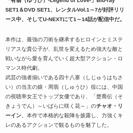
「有翡（ゆうひ）-Legend of Love-」Blu-ray
SET1＆DVD SET1、レンタルVol.1～7が好評リリ
ース中、そしてU-NEXTにて1～14話が配信中だ。
本作は、最強の刀術を継承するヒロインとミステ
リアスな貴公子が、乱世を変えるため強大な敵と
戦いながら愛を育んでいく超大型アクション・ロ
マンス時代劇。
武芸の強者揃いである四十八寨（しじゅうはちさ
い）の当主の娘・周翡（しゅうひ）役には、中国
の視聴率女王でトップ女優であり、「楚喬伝（そ
きょうでん）～いばらに咲く花～」の
チャオ・リ
ーイン
。本作で本格的な殺陣を披露し、力強くキ
レのあるアクションで観るものを魅了した。