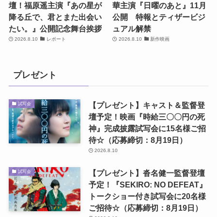
壇！福原遥主演『あの星が
華主演『日曜のあと』11月
降る丘で、君とまた出会い
公開 特報とティザービジ
たい。』公開記念舞台挨拶
ュアル解禁
2026.8.10
レポート
2026.8.10
新作映画
プレゼント
【プレゼント】キャスト＆監督登
試写会
壇予定！映画『時給三〇〇円の死
神』完成披露試写会に15名様ご招
待☆（応募締切：8月19日）
2026.8.10
【プレゼント】沓名健一監督登壇
試写会
予定！『SEKIRO: NO DEFEAT』
トークショー付き試写会に20名様
ご招待☆（応募締切：8月19日）