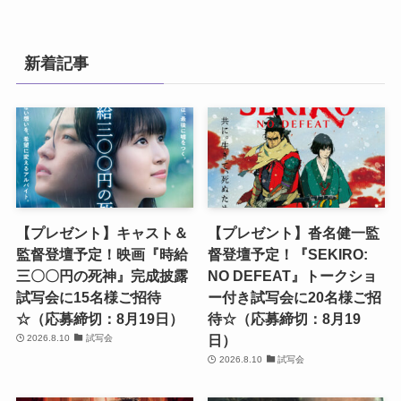
新着記事
【プレゼント】キャスト＆
【プレゼント】沓名健一監
監督登壇予定！映画『時給
督登壇予定！『SEKIRO:
三〇〇円の死神』完成披露
NO DEFEAT』トークショ
試写会に15名様ご招待
ー付き試写会に20名様ご招
☆（応募締切：8月19日）
待☆（応募締切：8月19
日）
2026.8.10
試写会
2026.8.10
試写会