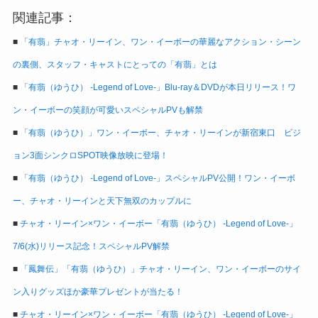
関連記事：
■
「有翡」チャオ・リーイン、ワン・イーボーの華麗なアクション・シーン
の裏側、スタッフ・キャストにとっての「有翡」とは
■
「有翡（ゆうひ） -Legend of Love-」Blu-ray＆DVDが本日リリース！ワ
ン・イーボーの笑顔が可愛いスペシャルPVも解禁
■
「有翡（ゆうひ）」ワン・イーボー、チャオ・リーインが新宿東口 ビジ
ョン3面シンクロSPOT映像放映に登場！
■
「有翡（ゆうひ） -Legend of Love-」スペシャルPV公開！ワン・イーボ
ー、チャオ・リーインと天下無双のカップルに
■
チャオ・リーイン×ワン・イーボー「有翡（ゆうひ） -Legend of Love-」
7/6(水)リリース記念！スペシャルPV解禁
■
「鳳舞伝」「有翡（ゆうひ）」チャオ・リーイン、ワン・イーボーのサイ
ン入りグッズほか豪華プレゼントが当たる！
■
チャオ・リーイン×ワン・イーボー「有翡（ゆうひ） -Legend of Love-」