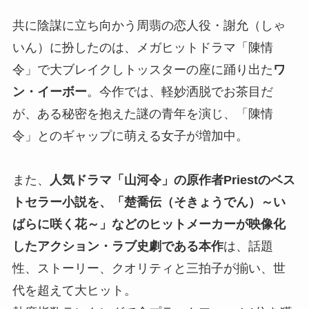
共に陰謀に立ち向かう周翡の恋人役・謝允（しゃ
いん）に扮したのは、メガヒットドラマ「陳情
令」で大ブレイクしトッスターの座に踊り出た
ワ
ン・イーボー
。今作では、軽妙洒脱でお茶目だ
が、ある秘密を抱えた謎の青年を演じ、「陳情
令」とのギャップに萌える女子が増加中。
また、
人気ドラマ「山河令」の原作者Priestのベス
トセラー小説を、「楚喬伝（そきょうでん）～い
ばらに咲く花～」などのヒットメーカーが映像化
したアクション・ラブ史劇である本作
は、話題
性、ストーリー、クオリティと三拍子が揃い、世
代を超えて大ヒット。