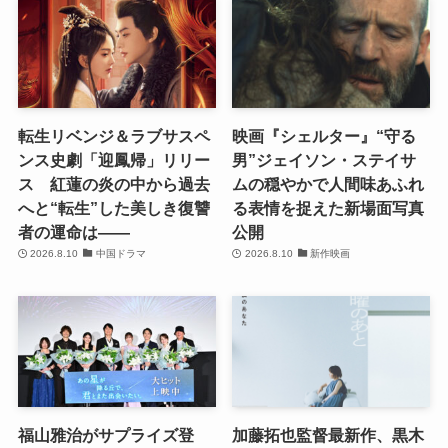
転生リベンジ＆ラブサスペ
映画『シェルター』“守る
ンス史劇「迎鳳帰」リリー
男”ジェイソン・ステイサ
ス 紅蓮の炎の中から過去
ムの穏やかで人間味あふれ
へと“転生”した美しき復讐
る表情を捉えた新場面写真
者の運命は――
公開
2026.8.10
中国ドラマ
2026.8.10
新作映画
福山雅治がサプライズ登
加藤拓也監督最新作、黒木