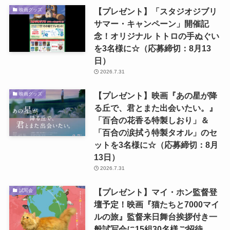
【プレゼント】「スタジオジブリ
映画グッズ
サマー・キャンペーン」開催記
念！オリジナル トトロの手ぬぐい
を3名様に☆（応募締切：8月13
日）
2026.7.31
【プレゼント】映画『あの星が降
映画グッズ
る丘で、君とまた出会いたい。』
「百合の花香る特製しおり」＆
「百合の涙拭う特製タオル」のセ
ットを3名様に☆（応募締切：8月
13日）
2026.7.31
【プレゼント】マイ・ホン監督登
試写会
壇予定！映画『猫たちと7000マイ
ルの旅』監督来日舞台挨拶付き一
般試写会に15組30名様ご招待