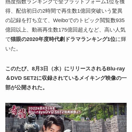
熱度指数ランキングで全プラットフォーム1位を獲
得、配信初日の2時間で再生数1億回突破いう驚異
の記録を打ち立て、Weiboでのトピック閲覧数935
億回以上、動画再生数175億回超えなど、高い人気
で
猫眼の2020年度時代劇ドラマランキング1位
に輝
いた。
このたび、8月3日（水）にリリースされるBlu-ray
＆DVD SET2に収録されているメイキング映像の一
部が公開された。