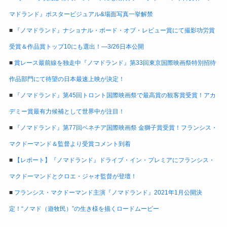
マドランド』ポスタービジュアル&場面写真一挙解禁
■
『ノマドランド』ナショナル・ボード・オブ・レビュー賞にて撮影功労賞
受賞＆作品賞トップ10にも選出！―3/26日本公開
■
賞レース最前線を独走中『ノマドランド』第33回東京国際映画祭特別招待
作品部門にて待望の日本最速上映が決定！
■
『ノマドランド』第45回トロント国際映画祭で最高賞の観客賞受賞！アカ
デミー賞最有力候補として世界中が注目！
■
『ノマドランド』第77回ベネチア国際映画祭 金獅子賞受賞！フランシス・
マクドーマンド＆監督より受賞コメント到着
■
【レポート】『ノマドランド』ドライブ・イン・プレミアにフランシス・
マクドーマンドとクロエ・ジャオ監督が登壇！
■
フランシス・マクドーマンド主演『ノマドランド』2021年1月公開決
定！“ノマド（遊牧民）”の生き様を描くロードムービー