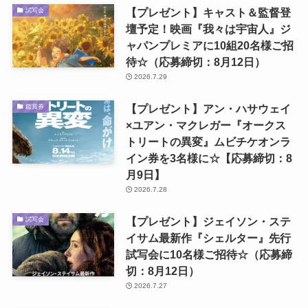
【プレゼント】キャスト＆監督登
試写会
壇予定！映画『我々は宇宙人』ジ
ャパンプレミアに10組20名様ご招
待☆（応募締切：8月12日）
2026.7.29
【プレゼント】アン・ハサウェイ
鑑賞券
×ユアン・マクレガー『オークス
トリートの異変』ムビチケオンラ
イン券を3名様に☆【応募締切：8
月9日】
2026.7.28
【プレゼント】ジェイソン・ステ
試写会
イサム最新作『シェルター』先行
試写会に10名様ご招待☆（応募締
切：8月12日）
2026.7.27