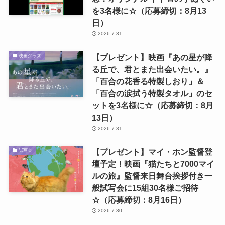
を3名様に☆（応募締切：8月13
日）
2026.7.31
【プレゼント】映画『あの星が降
映画グッズ
る丘で、君とまた出会いたい。』
「百合の花香る特製しおり」＆
「百合の涙拭う特製タオル」のセ
ットを3名様に☆（応募締切：8月
13日）
2026.7.31
【プレゼント】マイ・ホン監督登
試写会
壇予定！映画『猫たちと7000マイ
ルの旅』監督来日舞台挨拶付き一
般試写会に15組30名様ご招待
☆（応募締切：8月16日）
2026.7.30