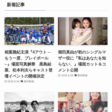
新着記事
相葉雅紀主演『4アウト ─
堀田真由が初のシングルマ
もう一度、プレイボール
ザー役に『私はあなたを知
─』場面写真解禁 黒島結
らない、』場面カット＆コ
菜、松本利夫らキャスト登
メント公開
壇イベントの開催決定
2026.8.06
新作映画
2026.8.06
新作映画