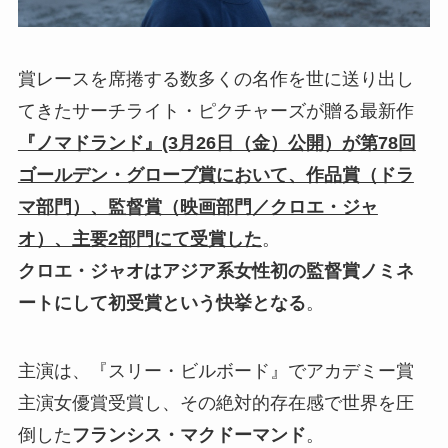
賞レースを席捲する数多くの名作を世に送り出し
てきたサーチライト・ピクチャーズが贈る最新作
『ノマドランド』(3月26日（金）公開）が第78回
ゴールデン・グローブ賞において、作品賞（ドラ
マ部門）、監督賞（映画部門／クロエ・ジャ
オ）、主要2部門にて受賞した
。
クロエ・ジャオはアジア系女性初の監督賞ノミネ
ートにして初受賞という快挙となる
。
主演は、『スリー・ビルボード』でアカデミー賞
主演女優賞受賞し、その絶対的存在感で世界を圧
倒した
フランシス・マクドーマンド
。