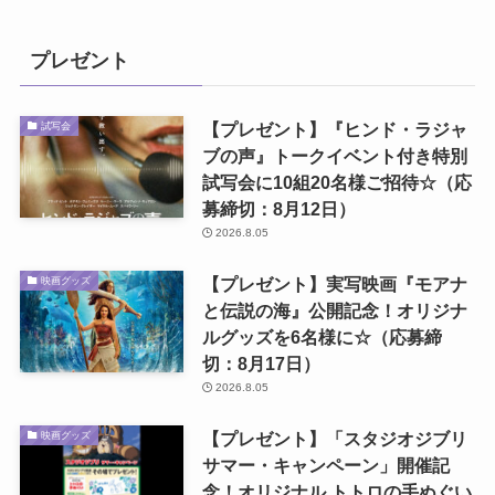
プレゼント
【プレゼント】『ヒンド・ラジャ
試写会
ブの声』トークイベント付き特別
試写会に10組20名様ご招待☆（応
募締切：8月12日）
2026.8.05
【プレゼント】実写映画『モアナ
映画グッズ
と伝説の海』公開記念！オリジナ
ルグッズを6名様に☆（応募締
切：8月17日）
2026.8.05
【プレゼント】「スタジオジブリ
映画グッズ
サマー・キャンペーン」開催記
念！オリジナル トトロの手ぬぐい