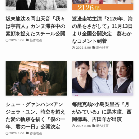
坂東龍汰＆岡山天音『我々
渡邊圭祐主演『2126年、海
は宇宙人』カンヌ滞在中の
の星をさがして』11月13日
素顔を捉えたスチール公開
より全国公開決定 葵わか
なコメント到着
2026.8.06
新作映画
2026.8.06
新作映画
シュー・グァンハン×アン
毎熊克哉×小島梨里杏『月
ジェラ・ユン、時空を超え
がみている』に黒木瞳、西
た愛の軌跡を描く『僕の一
岡德馬、吉田羊が出演
年、君の一日』公開決定
2026.8.06
新作映画
2026.8.06
香港映画