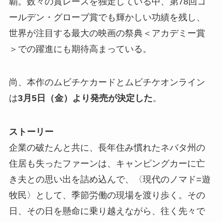
覇。数々の賞レースを独走している中、第78回ゴ
ールデン・グローブ賞でも輝かしい功績を残し、
世界が注目する最大の映画の祭典＜アカデミー賞
＞での躍進にも期待高まっている。
尚、本作のムビチケカードとムビチケオンライン
は
3月5日（金）より発売が決定した
。
ストーリー
企業の破たんと共に、長年住み慣れたネバタ州の
住居も失ったファーンは、キャンピングカーに亡
き夫との思い出を詰め込んで、〈現代のノマド=遊
牧民〉として、季節労働の現場を渡り歩く。その
日、その日を懸命に乗り越えながら、往く先々で