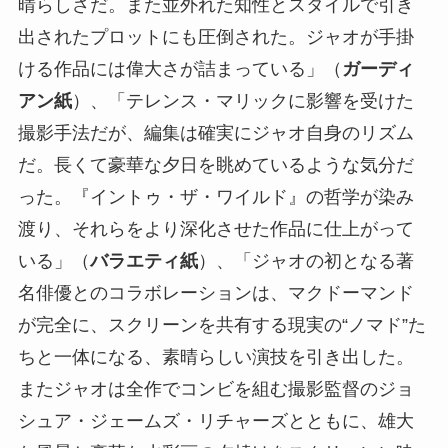
晴らしさだ。また並外れた知性とスタイルで引き
出されたプロットにも圧倒された。ジャオが手掛
ける作品には偉大さが詰まっている」（
ガーディ
アン紙
）、「テレンス・マリックに影響を受けた
撮影手法だが、編集は確実にジャオ自身のリズム
だ。長くて豪華な夕日を眺めているような気分だ
った。『イントゥ・ザ・ワイルド』の哲学が染み
渡り、それらをより深化させた作品に仕上がって
いる」（
バラエティ紙
）、「ジャオの初となる著
名俳優とのコラボレーションは、マクドーマンド
が完全に、スクリーンを共有する現実の“ノマド”た
ちと一体になる、素晴らしい演技を引き出した。
またジャオは全作でコンビを組む撮影監督のジョ
シュア・ジェームズ・リチャーズとともに、雄大