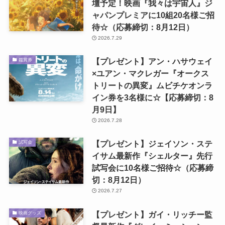
壇予定！映画『我々は宇宙人』ジ
ャパンプレミアに10組20名様ご招
待☆（応募締切：8月12日）
2026.7.29
【プレゼント】アン・ハサウェイ
鑑賞券
×ユアン・マクレガー『オークス
トリートの異変』ムビチケオンラ
イン券を3名様に☆【応募締切：8
月9日】
2026.7.28
【プレゼント】ジェイソン・ステ
試写会
イサム最新作『シェルター』先行
試写会に10名様ご招待☆（応募締
切：8月12日）
2026.7.27
【プレゼント】ガイ・リッチー監
映画グッズ