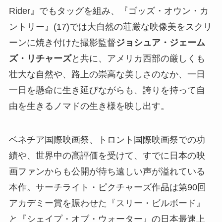
Rider』でもタッグを組み、『ゴッズ・オウン・カ
ントリー』(17)では大自然の荘厳な映像美をスクリ
ーンに焼き付けた撮影監督
ジョシュア・ジェーム
ズ・リチャーズ
と共に、アメリカ西部の厳しくも
壮大な自然や、路上の崇高な美しさのなか、一日
一日を懸命に生き延びながらも、誇りを持って自
由を生きるノマドの生き様を映し出す。
ベネチア国際映画祭、トロント国際映画祭での功
績や、世界中の高評価を受けて、すでに日本の映
画ファンからも公開が待ち遠しい声が溢れている
本作。サーチライト・ピクチャーズ作品は第90回
アカデミー賞を賑わせた『スリー・ビルボード』
と『シェイプ・オブ・ウォーター』の日本最速上