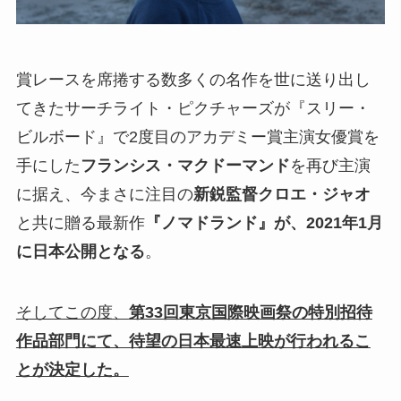
賞レースを席捲する数多くの名作を世に送り出し
てきたサーチライト・ピクチャーズが『スリー・
ビルボード』で2度目のアカデミー賞主演女優賞を
手にした
フランシス・マクドーマンド
を再び主演
に据え、今まさに注目の
新鋭監督クロエ・ジャオ
と共に贈る最新作
『ノマドランド』が
、2021年1月
に日本公開となる
。
そしてこの度、
第33回東京国際映画祭の特別招待
作品部門にて、待望の日本最速上映が行われるこ
とが決定した。