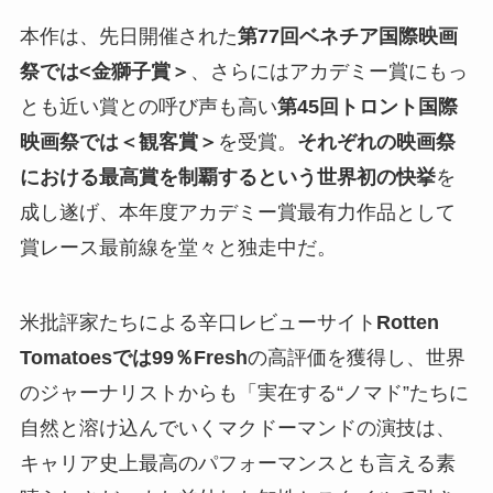
本作は、先日開催された
第77回ベネチア国際映画
祭では<金獅子賞＞
、さらにはアカデミー賞にもっ
とも近い賞との呼び声も高い
第45回トロント国際
映画祭では＜観客賞＞
を受賞。
それぞれの映画祭
における最高賞を制覇するという世界初の快挙
を
成し遂げ、本年度アカデミー賞最有力作品として
賞レース最前線を堂々と独走中だ。
米批評家たちによる辛口レビューサイト
Rotten
Tomatoesでは99％Fresh
の高評価を獲得し、世界
のジャーナリストからも「実在する“ノマド”たちに
自然と溶け込んでいくマクドーマンドの演技は、
キャリア史上最高のパフォーマンスとも言える素