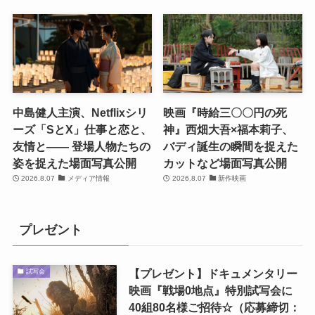
中島健人主演、Netflixシリ
映画『時給三〇〇円の死
ーズ「SとX」仕事と恋と、
神』西畑大吾×福本莉子、
友情と―― 登場人物たちの
バディ誕生の瞬間を捉えた
姿を捉えた場面写真公開
カットなど場面写真公開
2026.8.07
メディア情報
2026.8.07
新作映画
プレゼント
【プレゼント】ドキュメンタリー
試写会
映画『戦場0地点』特別試写会に
40組80名様ご招待☆（応募締切：