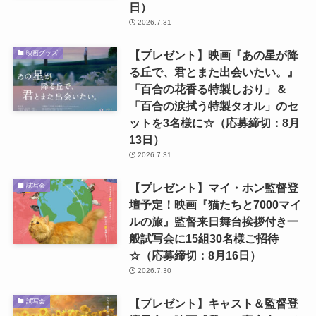
日）
2026.7.31
【プレゼント】映画『あの星が降
映画グッズ
る丘で、君とまた出会いたい。』
「百合の花香る特製しおり」＆
「百合の涙拭う特製タオル」のセ
ットを3名様に☆（応募締切：8月
13日）
2026.7.31
【プレゼント】マイ・ホン監督登
試写会
壇予定！映画『猫たちと7000マイ
ルの旅』監督来日舞台挨拶付き一
般試写会に15組30名様ご招待
☆（応募締切：8月16日）
2026.7.30
【プレゼント】キャスト＆監督登
試写会