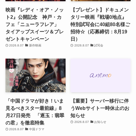
映画『レディ・オア・ノッ
【プレゼント】ドキュメン
ト2』公開記念 神戸・カ
タリー映画『戦場0地点』
フェ「ニューラフレア」
特別試写会に40組80名様ご
タイアップスイーツ＆プレ
招待☆（応募締切：8月19
ゼントキャンペーン
日）
2026.8.07
新作映画
2026.8.07
試写会
「中国ドラマが好き！いま
【重要】サーバー移行に伴
見るべきスター最前線」8
うWebサイト一時休止のお
月27日発売 「逐玉：翡翠
知らせ
の君」を徹底特集
2026.8.07
お知らせ
2026.8.07
中国ドラマ