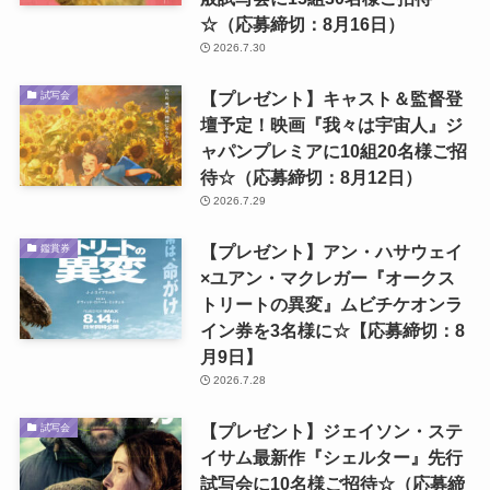
☆（応募締切：8月16日）
2026.7.30
【プレゼント】キャスト＆監督登
試写会
壇予定！映画『我々は宇宙人』ジ
ャパンプレミアに10組20名様ご招
待☆（応募締切：8月12日）
2026.7.29
【プレゼント】アン・ハサウェイ
鑑賞券
×ユアン・マクレガー『オークス
トリートの異変』ムビチケオンラ
イン券を3名様に☆【応募締切：8
月9日】
2026.7.28
【プレゼント】ジェイソン・ステ
試写会
イサム最新作『シェルター』先行
試写会に10名様ご招待☆（応募締