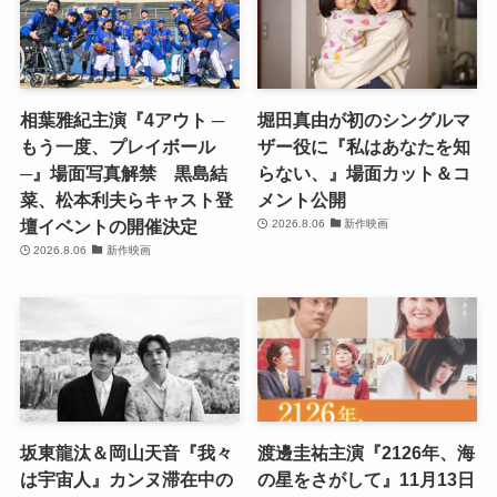
相葉雅紀主演『4アウト ─
堀田真由が初のシングルマ
もう一度、プレイボール
ザー役に『私はあなたを知
─』場面写真解禁 黒島結
らない、』場面カット＆コ
菜、松本利夫らキャスト登
メント公開
壇イベントの開催決定
2026.8.06
新作映画
2026.8.06
新作映画
坂東龍汰＆岡山天音『我々
渡邊圭祐主演『2126年、海
は宇宙人』カンヌ滞在中の
の星をさがして』11月13日