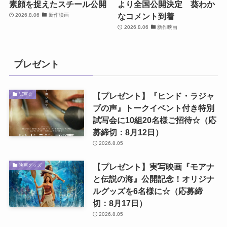
素顔を捉えたスチール公開
より全国公開決定 葵わか
なコメント到着
2026.8.06
新作映画
2026.8.06
新作映画
プレゼント
【プレゼント】『ヒンド・ラジャ
試写会
ブの声』トークイベント付き特別
試写会に10組20名様ご招待☆（応
募締切：8月12日）
2026.8.05
【プレゼント】実写映画『モアナ
映画グッズ
と伝説の海』公開記念！オリジナ
ルグッズを6名様に☆（応募締
切：8月17日）
2026.8.05