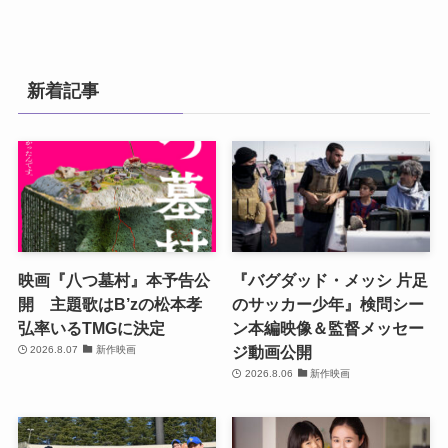
新着記事
映画『八つ墓村』本予告公
『バグダッド・メッシ 片足
開 主題歌はB’zの松本孝
のサッカー少年』検問シー
弘率いるTMGに決定
ン本編映像＆監督メッセー
ジ動画公開
2026.8.07
新作映画
2026.8.06
新作映画