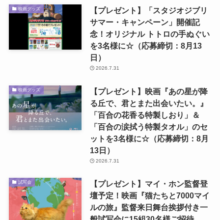
【プレゼント】「スタジオジブリ
映画グッズ
サマー・キャンペーン」開催記
念！オリジナル トトロの手ぬぐい
を3名様に☆（応募締切：8月13
日）
2026.7.31
【プレゼント】映画『あの星が降
映画グッズ
る丘で、君とまた出会いたい。』
「百合の花香る特製しおり」＆
「百合の涙拭う特製タオル」のセ
ットを3名様に☆（応募締切：8月
13日）
2026.7.31
【プレゼント】マイ・ホン監督登
試写会
壇予定！映画『猫たちと7000マイ
ルの旅』監督来日舞台挨拶付き一
般試写会に15組30名様ご招待