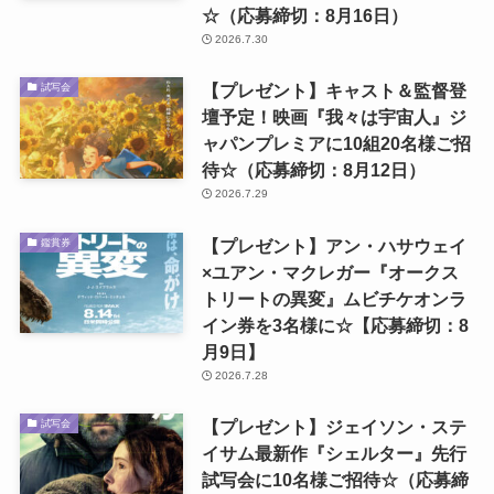
☆（応募締切：8月16日）
2026.7.30
【プレゼント】キャスト＆監督登
試写会
壇予定！映画『我々は宇宙人』ジ
ャパンプレミアに10組20名様ご招
待☆（応募締切：8月12日）
2026.7.29
【プレゼント】アン・ハサウェイ
鑑賞券
×ユアン・マクレガー『オークス
トリートの異変』ムビチケオンラ
イン券を3名様に☆【応募締切：8
月9日】
2026.7.28
【プレゼント】ジェイソン・ステ
試写会
イサム最新作『シェルター』先行
試写会に10名様ご招待☆（応募締