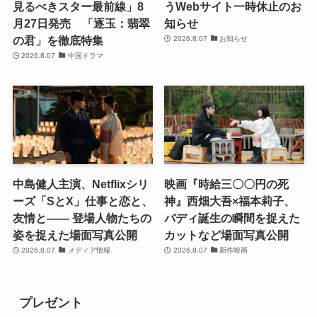
見るべきスター最前線」8
うWebサイト一時休止のお
月27日発売 「逐玉：翡翠
知らせ
の君」を徹底特集
2026.8.07
お知らせ
2026.8.07
中国ドラマ
中島健人主演、Netflixシリ
映画『時給三〇〇円の死
ーズ「SとX」仕事と恋と、
神』西畑大吾×福本莉子、
友情と―― 登場人物たちの
バディ誕生の瞬間を捉えた
姿を捉えた場面写真公開
カットなど場面写真公開
2026.8.07
メディア情報
2026.8.07
新作映画
プレゼント