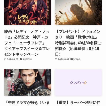
映画『レディ・オア・ノッ
【プレゼント】ドキュメン
ト2』公開記念 神戸・カ
タリー映画『戦場0地点』
フェ「ニューラフレア」
特別試写会に40組80名様ご
タイアップスイーツ＆プレ
招待☆（応募締切：8月19
ゼントキャンペーン
日）
2026.8.07
新作映画
2026.8.07
試写会
「中国ドラマが好き！いま
【重要】サーバー移行に伴