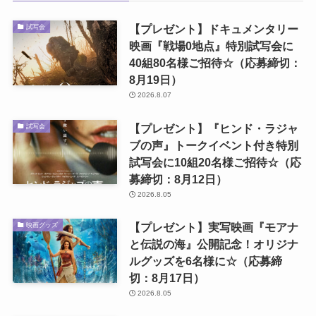
【プレゼント】ドキュメンタリー
試写会
映画『戦場0地点』特別試写会に
40組80名様ご招待☆（応募締切：
8月19日）
2026.8.07
【プレゼント】『ヒンド・ラジャ
試写会
ブの声』トークイベント付き特別
試写会に10組20名様ご招待☆（応
募締切：8月12日）
2026.8.05
【プレゼント】実写映画『モアナ
映画グッズ
と伝説の海』公開記念！オリジナ
ルグッズを6名様に☆（応募締
切：8月17日）
2026.8.05