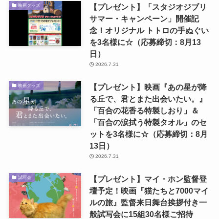
【プレゼント】「スタジオジブリ
映画グッズ
サマー・キャンペーン」開催記
念！オリジナル トトロの手ぬぐい
を3名様に☆（応募締切：8月13
日）
2026.7.31
【プレゼント】映画『あの星が降
映画グッズ
る丘で、君とまた出会いたい。』
「百合の花香る特製しおり」＆
「百合の涙拭う特製タオル」のセ
ットを3名様に☆（応募締切：8月
13日）
2026.7.31
【プレゼント】マイ・ホン監督登
試写会
壇予定！映画『猫たちと7000マイ
ルの旅』監督来日舞台挨拶付き一
般試写会に15組30名様ご招待