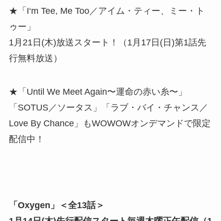
★「I‘m Tee, Me Too／アイム・ティー、ミー・ト
ゥー」
1月21日(木)放送スタート！（1月17日(日)第1話先
⾏無料放送）
★「Until We Meet Again〜運命の⾚い⽷〜」
「SOTUS／ソータス」「ラブ・バイ・チャンス／
Love By Chance」もWOWOWオンデマンドで限定
配信中！
「Oxygen」＜全13話＞
1⽉14⽇(木)先⾏配信スタート毎週木曜正午配信（1