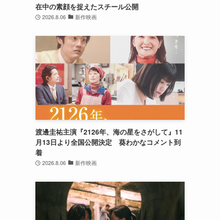
在中の素顔を捉えたスチール公開
2026.8.06
新作映画
渡邊圭祐主演『2126年、海の星をさがして』11
月13日より全国公開決定 葵わかなコメント到
着
2026.8.06
新作映画