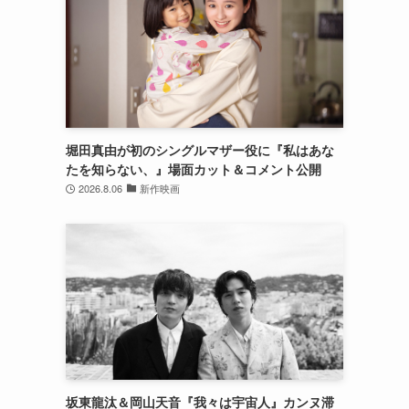
堀田真由が初のシングルマザー役に『私はあな
たを知らない、』場面カット＆コメント公開
2026.8.06
新作映画
坂東龍汰＆岡山天音『我々は宇宙人』カンヌ滞