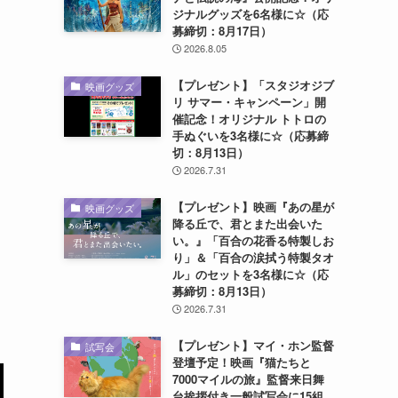
ジナルグッズを6名様に☆（応
募締切：8月17日）
2026.8.05
【プレゼント】「スタジオジブ
映画グッズ
リ サマー・キャンペーン」開
催記念！オリジナル トトロの
手ぬぐいを3名様に☆（応募締
切：8月13日）
2026.7.31
【プレゼント】映画『あの星が
映画グッズ
降る丘で、君とまた出会いた
い。』「百合の花香る特製しお
り」＆「百合の涙拭う特製タオ
ル」のセットを3名様に☆（応
募締切：8月13日）
2026.7.31
【プレゼント】マイ・ホン監督
試写会
登壇予定！映画『猫たちと
7000マイルの旅』監督来日舞
台挨拶付き一般試写会に15組