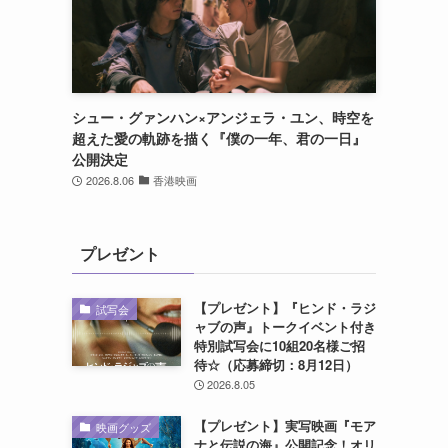
シュー・グァンハン×アンジェラ・ユン、時空を
超えた愛の軌跡を描く『僕の一年、君の一日』
公開決定
2026.8.06
香港映画
プレゼント
【プレゼント】『ヒンド・ラジ
試写会
ャブの声』トークイベント付き
特別試写会に10組20名様ご招
待☆（応募締切：8月12日）
2026.8.05
【プレゼント】実写映画『モア
映画グッズ
ナと伝説の海』公開記念！オリ