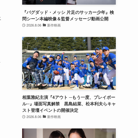
『バグダッド・メッシ 片足のサッカー少年』検
エ
問シーン本編映像＆監督メッセージ動画公開
2026.8.06
新作映画
こ
治
相葉雅紀主演『4アウト ─もう一度、プレイボー
き
ル─』場面写真解禁 黒島結菜、松本利夫らキャ
スト登壇イベントの開催決定
2026.8.06
新作映画