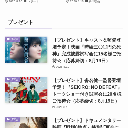
2026.8.10
レポート
2026.8.10
新作映画
プレゼント
【プレゼント】キャスト＆監督登
試写会
壇予定！映画『時給三〇〇円の死
神』完成披露試写会に15名様ご招
待☆（応募締切：8月19日）
2026.8.10
【プレゼント】沓名健一監督登壇
試写会
予定！『SEKIRO: NO DEFEAT』
トークショー付き試写会に20名様
ご招待☆（応募締切：8月19日）
2026.8.10
【プレゼント】ドキュメンタリー
試写会
映画『戦場0地点』特別試写会に