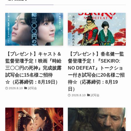
【プレゼント】キャスト＆
【プレゼント】沓名健一監
監督登壇予定！映画『時給
督登壇予定！『SEKIRO:
三〇〇円の死神』完成披露
NO DEFEAT』トークショ
試写会に15名様ご招待
ー付き試写会に20名様ご招
☆（応募締切：8月19日）
待☆（応募締切：8月19
日）
2026.8.10
試写会
2026.8.10
試写会