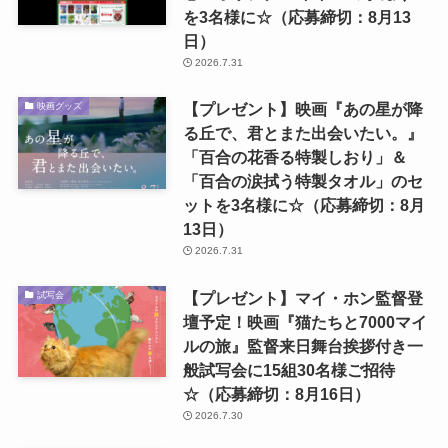
を3名様に☆（応募締切：8月13
日）
2026.7.31
【プレゼント】映画『あの星が降
映画グッズ
る丘で、君とまた出会いたい。』
「百合の花香る特製しおり」＆
「百合の涙拭う特製タオル」のセ
ットを3名様に☆（応募締切：8月
13日）
2026.7.31
【プレゼント】マイ・ホン監督登
試写会
壇予定！映画『猫たちと7000マイ
ルの旅』監督来日舞台挨拶付き一
般試写会に15組30名様ご招待
☆（応募締切：8月16日）
2026.7.30