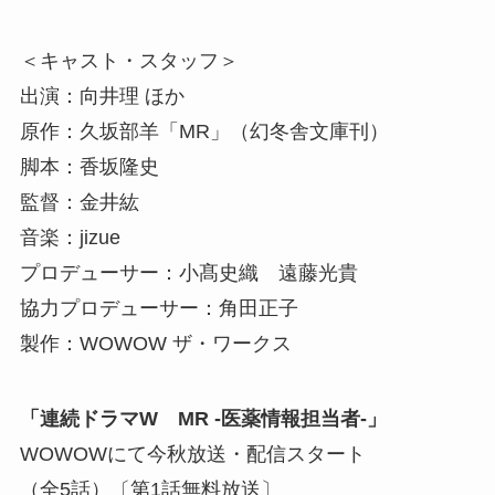
＜キャスト・スタッフ＞
出演：向井理 ほか
原作：久坂部羊「MR」（幻冬舎文庫刊）
脚本：香坂隆史
監督：金井紘
音楽：jizue
プロデューサー：小髙史織 遠藤光貴
協力プロデューサー：角田正子
製作：WOWOW ザ・ワークス
「連続ドラマW MR -医薬情報担当者-」
WOWOWにて今秋放送・配信スタート
（全5話）〔第1話無料放送〕