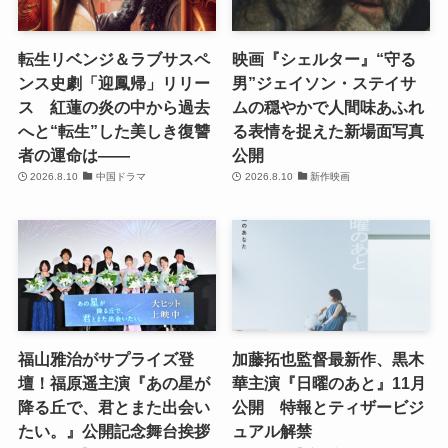
転生リベンジ＆ラブサスペ
映画『シェルター』“守る
ンス史劇「迎鳳帰」リリー
男”ジェイソン・ステイサ
ス 紅蓮の炎の中から過去
ムの穏やかで人間味あふれ
へと“転生”した美しき復讐
る表情を捉えた新場面写真
者の運命は――
公開
2026.8.10
中国ドラマ
2026.8.10
新作映画
福山雅治がサプライズ登
加藤拓也監督最新作、黒木
壇！福原遥主演『あの星が
華主演『日曜のあと』11月
降る丘で、君とまた出会い
公開 特報とティザービジ
たい。』公開記念舞台挨拶
ュアル解禁