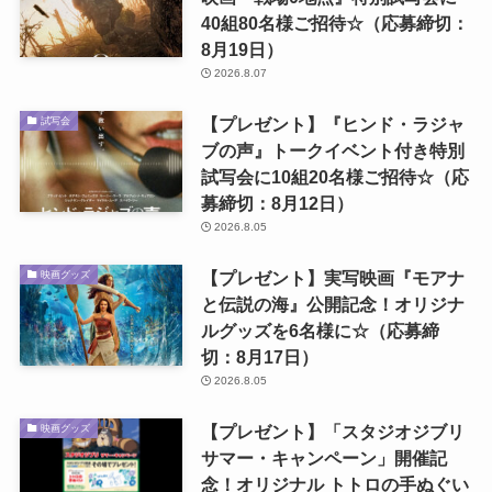
40組80名様ご招待☆（応募締切：
8月19日）
2026.8.07
【プレゼント】『ヒンド・ラジャ
試写会
ブの声』トークイベント付き特別
試写会に10組20名様ご招待☆（応
募締切：8月12日）
2026.8.05
【プレゼント】実写映画『モアナ
映画グッズ
と伝説の海』公開記念！オリジナ
ルグッズを6名様に☆（応募締
切：8月17日）
2026.8.05
【プレゼント】「スタジオジブリ
映画グッズ
サマー・キャンペーン」開催記
念！オリジナル トトロの手ぬぐい