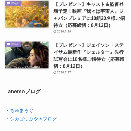
【プレゼント】キャスト＆監督登
試写会
壇予定！映画『我々は宇宙人』ジ
ャパンプレミアに10組20名様ご招
待☆（応募締切：8月12日）
2026.7.29
【プレゼント】ジェイソン・ステ
試写会
イサム最新作『シェルター』先行
試写会に10名様ご招待☆（応募締
切：8月12日）
2026.7.27
anemoブログ
・
ちゅまろぐ
・
シカゴつぶやきブログ