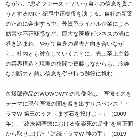
ながら、“患者ファースト”という自らの信念を貫こ
うとするMR・紀尾中正樹役を演じる。自社の新薬
のために奔走する中、外資系ライバル企業による
妨害や不正疑惑など、巨大な医療ビジネスの渦に
巻き込まれ、やがて自身の過去と向き合いなが
ら、社内とも対立していくことに。売上至上主義
の業界構造と現実の狭間で葛藤しながらも、冷静
な判断力と熱い信念を併せ持つ難役に挑む。
久坂部作品のWOWOWでの映像化は、医療ミスを
テーマに現代医療の闇を暴き出すサスペンス「ド
ラマW 第三のミス～まず石を投げよ～」（2009
年）、“終末期医療における安楽死の是非”を真正面
から取り上げた「連続ドラマW 神の手」（2019