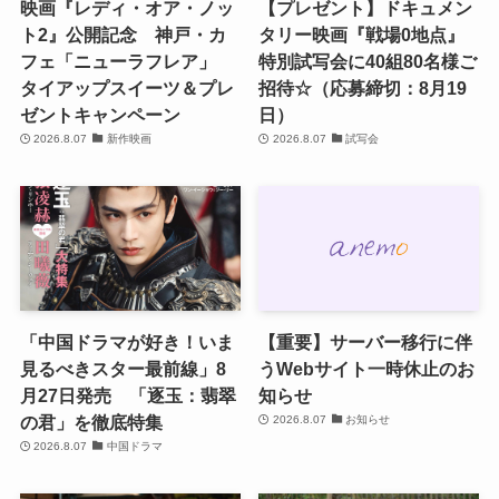
映画『レディ・オア・ノッ
【プレゼント】ドキュメン
ト2』公開記念 神戸・カ
タリー映画『戦場0地点』
フェ「ニューラフレア」
特別試写会に40組80名様ご
タイアップスイーツ＆プレ
招待☆（応募締切：8月19
ゼントキャンペーン
日）
2026.8.07
新作映画
2026.8.07
試写会
「中国ドラマが好き！いま
【重要】サーバー移行に伴
見るべきスター最前線」8
うWebサイト一時休止のお
月27日発売 「逐玉：翡翠
知らせ
の君」を徹底特集
2026.8.07
お知らせ
2026.8.07
中国ドラマ