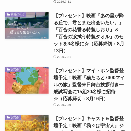
2026.7.31
【プレゼント】映画『あの星が降
映画グッズ
る丘で、君とまた出会いたい。』
「百合の花香る特製しおり」＆
「百合の涙拭う特製タオル」のセ
ットを3名様に☆（応募締切：8月
13日）
2026.7.31
【プレゼント】マイ・ホン監督登
試写会
壇予定！映画『猫たちと7000マイ
ルの旅』監督来日舞台挨拶付き一
般試写会に15組30名様ご招待
☆（応募締切：8月16日）
2026.7.30
【プレゼント】キャスト＆監督登
試写会
壇予定！映画『我々は宇宙人』ジ