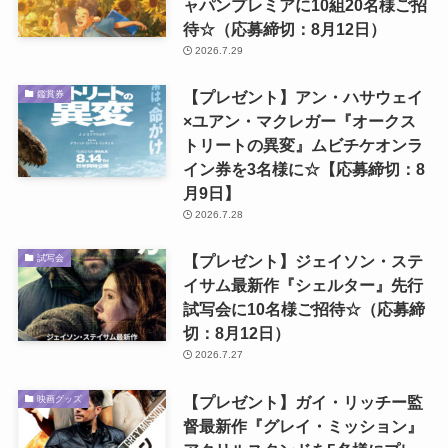
ャパンプレミアに10組20名様ご招
待☆（応募締切：8月12日）
2026.7.29
【プレゼント】アン・ハサウェイ
鑑賞券
×ユアン・マクレガー『オークス
トリートの異変』ムビチケオンラ
イン券を3名様に☆【応募締切：8
月9日】
2026.7.28
【プレゼント】ジェイソン・ステ
試写会
イサム最新作『シェルター』先行
試写会に10名様ご招待☆（応募締
切：8月12日）
2026.7.27
【プレゼント】ガイ・リッチー監
映画グッズ
督最新作『グレイ・ミッション』