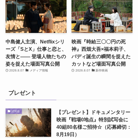
中島健人主演、Netflixシリ
映画『時給三〇〇円の死
ーズ「SとX」仕事と恋と、
神』西畑大吾×福本莉子、
友情と―― 登場人物たちの
バディ誕生の瞬間を捉えた
姿を捉えた場面写真公開
カットなど場面写真公開
2026.8.07
メディア情報
2026.8.07
新作映画
プレゼント
【プレゼント】ドキュメンタリー
試写会
映画『戦場0地点』特別試写会に
40組80名様ご招待☆（応募締切：
8月19日）