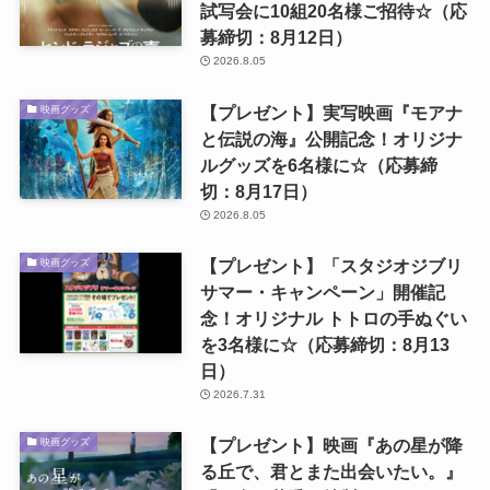
試写会に10組20名様ご招待☆（応
募締切：8月12日）
2026.8.05
【プレゼント】実写映画『モアナ
映画グッズ
と伝説の海』公開記念！オリジナ
ルグッズを6名様に☆（応募締
切：8月17日）
2026.8.05
【プレゼント】「スタジオジブリ
映画グッズ
サマー・キャンペーン」開催記
念！オリジナル トトロの手ぬぐい
を3名様に☆（応募締切：8月13
日）
2026.7.31
【プレゼント】映画『あの星が降
映画グッズ
る丘で、君とまた出会いたい。』