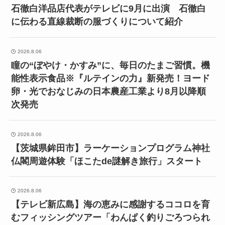
石徹白洋品店代表がテレビに9月に出演 石徹白
に伝わる直線裁断の服づくりについて紹介
2026.8.06
瞳の“ぼやけ・かすみ”に、毎日のたまご習慣。機
能性表示食品※『ルテインの力』新発売！ヨード
卵・光でおなじみの日本農産工業より8月以降順
次発売
2026.8.06
【茨城県鉾田市】ラーケーションプログラム神社
仏閣周遊体験「ほこたde謎解き旅行」スタート
2026.8.06
【テレビ新広島】海の恵みに感謝するココロを育
むフィッシングツアー「わんぱく釣りごろつられ