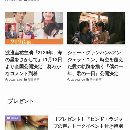
渡邊圭祐主演『2126年、海
シュー・グァンハン×アン
の星をさがして』11月13日
ジェラ・ユン、時空を超え
より全国公開決定 葵わか
た愛の軌跡を描く『僕の一
なコメント到着
年、君の一日』公開決定
2026.8.06
新作映画
2026.8.06
香港映画
プレゼント
【プレゼント】『ヒンド・ラジャ
試写会
ブの声』トークイベント付き特別