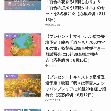
「百合の花香る特製しおり」＆
「百合の涙拭う特製タオル」のセ
ットを3名様に☆（応募締切：8月
13日）
2026.7.31
【プレゼント】マイ・ホン監督登
試写会
壇予定！映画『猫たちと7000マイ
ルの旅』監督来日舞台挨拶付き一
般試写会に15組30名様ご招待
☆（応募締切：8月16日）
2026.7.30
【プレゼント】キャスト＆監督登
試写会
壇予定！映画『我々は宇宙人』ジ
ャパンプレミアに10組20名様ご招
待☆（応募締切：8月12日）
2026.7.29