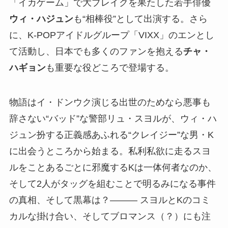
「イカゲーム」で大ブレイクを果たした若手俳優
ウィ・ハジュン
も“相棒役”として出演する。さら
に、K-POPアイドルグループ「VIXX」のエンとし
て活動し、日本でも多くのファンを抱える
チャ・
ハギョン
も重要な役どころで登場する。
物語はイ・ドンウク演じる出世のためなら悪事も
辞さない“バッド”な警部リュ・スヨルが、ウィ・ハ
ジュン扮する正義感あふれる“クレイジー”な男・K
に出会うところから始まる。私利私欲に走るスヨ
ルをことあるごとに邪魔するKは一体何者なのか、
そして2人がタッグを組むことで明るみになる事件
の真相、そして黒幕は？――― スヨルとKのコミ
カルな掛け合い、そしてブロマンス（？）にも注