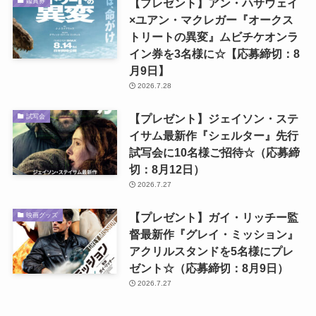
【プレゼント】アン・ハサウェイ
鑑賞券
×ユアン・マクレガー『オークス
トリートの異変』ムビチケオンラ
イン券を3名様に☆【応募締切：8
月9日】
2026.7.28
【プレゼント】ジェイソン・ステ
試写会
イサム最新作『シェルター』先行
試写会に10名様ご招待☆（応募締
切：8月12日）
2026.7.27
【プレゼント】ガイ・リッチー監
映画グッズ
督最新作『グレイ・ミッション』
アクリルスタンドを5名様にプレ
ゼント☆（応募締切：8月9日）
2026.7.27