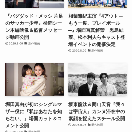
『バグダッド・メッシ 片足
相葉雅紀主演『4アウト ─
のサッカー少年』検問シー
もう一度、プレイボール
ン本編映像＆監督メッセー
─』場面写真解禁 黒島結
ジ動画公開
菜、松本利夫らキャスト登
壇イベントの開催決定
2026.8.06
新作映画
2026.8.06
新作映画
堀田真由が初のシングルマ
坂東龍汰＆岡山天音『我々
ザー役に『私はあなたを知
は宇宙人』カンヌ滞在中の
らない、』場面カット＆コ
素顔を捉えたスチール公開
メント公開
2026.8.06
新作映画
2026.8.06
新作映画