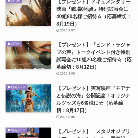
【プレゼント】ドキュメンタリー
試写会
映画『戦場0地点』特別試写会に
40組80名様ご招待☆（応募締切：
8月19日）
2026.8.07
【プレゼント】『ヒンド・ラジャ
試写会
ブの声』トークイベント付き特別
試写会に10組20名様ご招待☆（応
募締切：8月12日）
2026.8.05
【プレゼント】実写映画『モアナ
映画グッズ
と伝説の海』公開記念！オリジナ
ルグッズを6名様に☆（応募締
切：8月17日）
2026.8.05
【プレゼント】「スタジオジブリ
映画グッズ