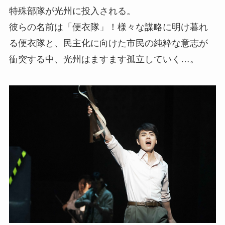
特殊部隊が光州に投入される。
彼らの名前は「便衣隊」！様々な謀略に明け暮れ
る便衣隊と、民主化に向けた市民の純粋な意志が
衝突する中、光州はますます孤立していく…。