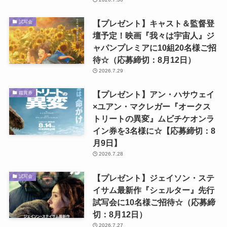
【プレゼント】キャスト＆監督登
試写会
壇予定！映画『我々は宇宙人』ジ
ャパンプレミアに10組20名様ご招
待☆（応募締切：8月12日）
2026.7.29
【プレゼント】アン・ハサウェイ
鑑賞券
×ユアン・マクレガー『オークス
トリートの異変』ムビチケオンラ
イン券を3名様に☆【応募締切：8
月9日】
2026.7.28
【プレゼント】ジェイソン・ステ
試写会
イサム最新作『シェルター』先行
試写会に10名様ご招待☆（応募締
切：8月12日）
2026.7.27