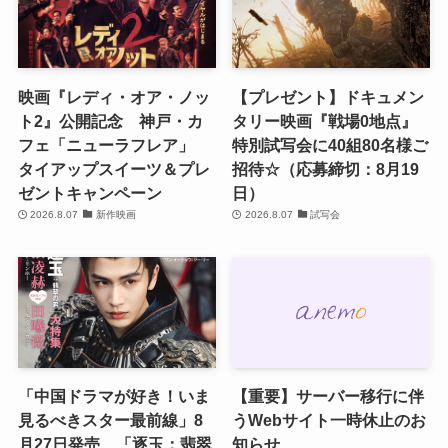
映画『レディ・オア・ノッ
【プレゼント】ドキュメン
ト2』公開記念 神戸・カ
タリー映画『戦場0地点』
フェ「ニューラフレア」
特別試写会に40組80名様ご
タイアップスイーツ＆プレ
招待☆（応募締切：8月19
ゼントキャンペーン
日）
2026.8.07
新作映画
2026.8.07
試写会
「中国ドラマが好き！いま
【重要】サーバー移行に伴
見るべきスター最前線」8
うWebサイト一時休止のお
月27日発売 「逐玉：翡翠
知らせ