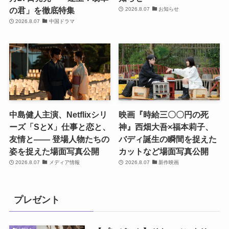
の君」を徹底特集
2026.8.07
お知らせ
2026.8.07
中国ドラマ
中島健人主演、Netflixシリ
映画『時給三〇〇円の死
ーズ「SとX」仕事と恋と、
神』西畑大吾×福本莉子、
友情と―― 登場人物たちの
バディ誕生の瞬間を捉えた
姿を捉えた場面写真公開
カットなど場面写真公開
2026.8.07
メディア情報
2026.8.07
新作映画
プレゼント