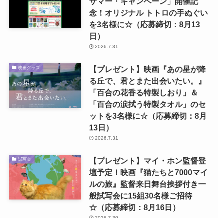
サマー・キャンペーン」開催記
念！オリジナル トトロの手ぬぐい
を3名様に☆（応募締切：8月13
日）
2026.7.31
【プレゼント】映画『あの星が降
映画グッズ
る丘で、君とまた出会いたい。』
「百合の花香る特製しおり」＆
「百合の涙拭う特製タオル」のセ
ットを3名様に☆（応募締切：8月
13日）
2026.7.31
【プレゼント】マイ・ホン監督登
試写会
壇予定！映画『猫たちと7000マイ
ルの旅』監督来日舞台挨拶付き一
般試写会に15組30名様ご招待
☆（応募締切：8月16日）
2026.7.30