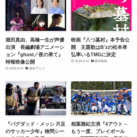
堀田真由、高橋一生が声優
映画『八つ墓村』本予告公
出演 長編劇場アニメーシ
開 主題歌はB’zの松本孝
ョン『ghost／夜の果て』
弘率いるTMGに決定
特報映像公開
2026.8.07
新作映画
2026.8.07
新作アニメ
『バグダッド・メッシ 片足
相葉雅紀主演『4アウト ─
のサッカー少年』検問シー
もう一度、プレイボール