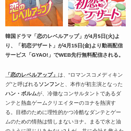
韓国ドラマ「恋のレベルアップ」が4月5日(火)よ
り、「初恋デザート」が4月15日(金)より動画配信
サービス「GYAO!」でWEB先行無料配信される。
「恋のレベルアップ」
は、“ロマンスコメディキン
グ”と呼ばれる
ソンフン
と、本作が初主演となった
ハン・ボルム
が、冷徹なコンサルタントであるダ
ンテと熱血ゲームクリエイターのヨナを熱演す
る。目標のために理性的かつ冷酷なダンテとゲー
ムのための情熱は惜しまないヨナ。まるで水と油
のように混じりあわない2人が、共に会社を救うた