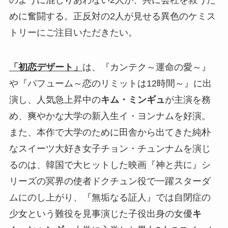
めに奮闘する。正反対の2人が見せる異色のケミス
トリーにご注目いただきたい。
「初恋デザート」
は、『カンテク～運命の愛～』
や『パフューム～恋のリミットは12時間～』に出
演し、人気急上昇中の
キム・ミンギュ
が主演を務
め、爽やかな大学の新入生イ・ヨンナムを好演。
また、本作で大学のために田舎から出てきた純朴
なスイーツ大好き女子チョン・チュンナムを演じ
るのは、韓国で大ヒットした映画『神と共に』シ
リーズの冥界の使者ドクチュン役で一躍スターダ
ムにのし上がり、『無垢なる証人』では自閉症の
少女という難役を見事演じた子役出身の女優
キ