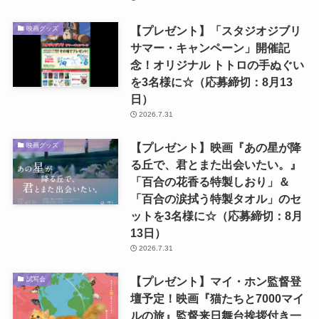
【プレゼント】「スタジオジブリ
映画グッズ
サマー・キャンペーン」開催記
念！オリジナル トトロの手ぬぐい
を3名様に☆（応募締切：8月13
日）
2026.7.31
【プレゼント】映画『あの星が降
映画グッズ
る丘で、君とまた出会いたい。』
「百合の花香る特製しおり」＆
「百合の涙拭う特製タオル」のセ
ットを3名様に☆（応募締切：8月
13日）
2026.7.31
【プレゼント】マイ・ホン監督登
試写会
壇予定！映画『猫たちと7000マイ
ルの旅』監督来日舞台挨拶付き一