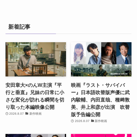
新着記事
安田章大×のんW主演『平
映画『ラスト・サバイバ
行と垂直』兄妹の日常に小
ー』日本語吹替版声優に武
さな変化が訪れる瞬間を切
内駿輔、内田直哉、種﨑敦
り取った本編映像公開
美、井上和彦が出演 吹替
版予告編公開
2026.8.07
新作映画
2026.8.07
新作映画