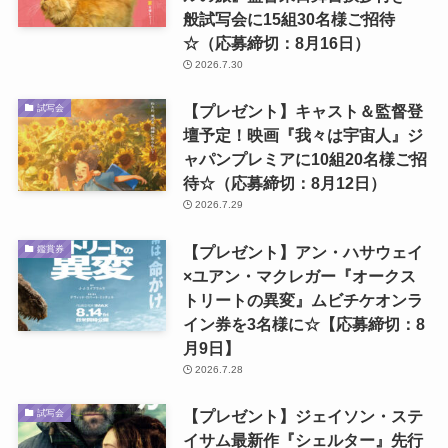
般試写会に15組30名様ご招待
☆（応募締切：8月16日）
2026.7.30
【プレゼント】キャスト＆監督登
試写会
壇予定！映画『我々は宇宙人』ジ
ャパンプレミアに10組20名様ご招
待☆（応募締切：8月12日）
2026.7.29
【プレゼント】アン・ハサウェイ
鑑賞券
×ユアン・マクレガー『オークス
トリートの異変』ムビチケオンラ
イン券を3名様に☆【応募締切：8
月9日】
2026.7.28
【プレゼント】ジェイソン・ステ
試写会
イサム最新作『シェルター』先行