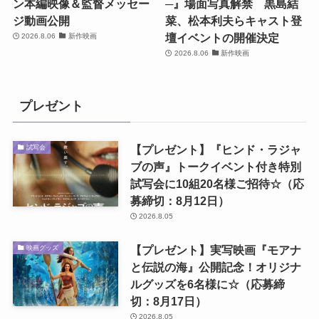
ン本編映像＆監督メッセー
─』場面写真解禁 黒島結
ジ動画公開
菜、松本利夫らキャスト登
壇イベントの開催決定
2026.8.06
新作映画
2026.8.06
新作映画
プレゼント
【プレゼント】『ヒンド・ラジャ
試写会
ブの声』トークイベント付き特別
試写会に10組20名様ご招待☆（応
募締切：8月12日）
2026.8.05
【プレゼント】実写映画『モアナ
映画グッズ
と伝説の海』公開記念！オリジナ
ルグッズを6名様に☆（応募締
切：8月17日）
2026.8.05