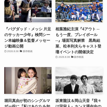
『バグダッド・メッシ 片足
相葉雅紀主演『4アウト ─
のサッカー少年』検問シー
もう一度、プレイボール
ン本編映像＆監督メッセー
─』場面写真解禁 黒島結
ジ動画公開
菜、松本利夫らキャスト登
壇イベントの開催決定
2026.8.06
新作映画
2026.8.06
新作映画
堀田真由が初のシングルマ
坂東龍汰＆岡山天音『我々
ザー役に『私はあなたを知
は宇宙人』カンヌ滞在中の