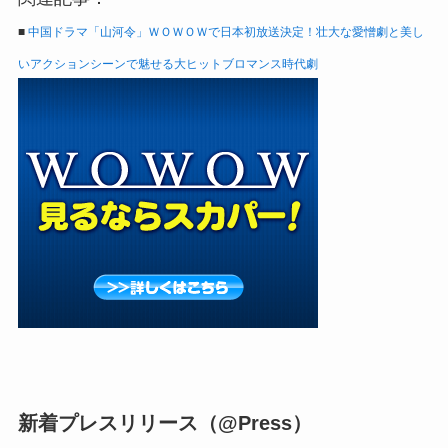
■
中国ドラマ「山河令」ＷＯＷＯＷで日本初放送決定！壮大な愛憎劇と美し
いアクションシーンで魅せる大ヒットブロマンス時代劇
新着プレスリリース（@Press）