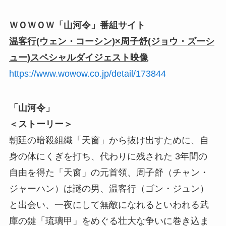
ＷＯＷＯＷ「山河令」番組サイト
温客行(ウェン・コーシン)×周子舒(ジョウ・ズーシ
ュー)スペシャルダイジェスト映像
https://www.wowow.co.jp/detail/173844
「山河令」
＜ストーリー＞
朝廷の暗殺組織「天窗」から抜け出すために、⾃
⾝の体にくぎを打ち、代わりに残された 3年間の
⾃由を得た「天窗」の元⾸領、周⼦舒（チャン・
ジャーハン）は謎の男、温客⾏（ゴン・ジュン）
と出会い、⼀夜にして無敵になれるといわれる武
庫の鍵「琉璃甲」をめぐる壮⼤な争いに巻き込ま