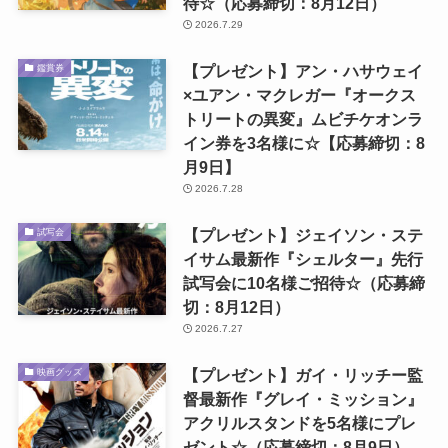
待☆（応募締切：8月12日）
2026.7.29
【プレゼント】アン・ハサウェイ
鑑賞券
×ユアン・マクレガー『オークス
トリートの異変』ムビチケオンラ
イン券を3名様に☆【応募締切：8
月9日】
2026.7.28
【プレゼント】ジェイソン・ステ
試写会
イサム最新作『シェルター』先行
試写会に10名様ご招待☆（応募締
切：8月12日）
2026.7.27
【プレゼント】ガイ・リッチー監
映画グッズ
督最新作『グレイ・ミッション』
アクリルスタンドを5名様にプレ
ゼント☆（応募締切：8月9日）