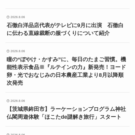
2026.8.06
石徹白洋品店代表がテレビに9月に出演 石徹白
に伝わる直線裁断の服づくりについて紹介
2026.8.06
瞳の“ぼやけ・かすみ”に、毎日のたまご習慣。機
能性表示食品※『ルテインの力』新発売！ヨード
卵・光でおなじみの日本農産工業より8月以降順
次発売
2026.8.06
【茨城県鉾田市】ラーケーションプログラム神社
仏閣周遊体験「ほこたde謎解き旅行」スタート
2026.8.06