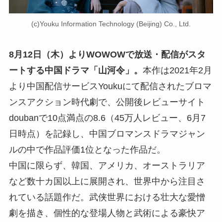
(c)Youku Information Technology (Beijing) Co., Ltd.
8月12日（木）よりWOWOWで放送・配信がスタ
ートする中国ドラマ「山河令」。
本作は2021年2月
より中国配信サービスYoukuにて配信されたブロマ
ンスアクション時代劇で、公開後レビューサイト
doubanで10点満点の8.6（45万⼈レビュー、6⽉7
⽇時点）を記録し、中国ブロマンスドラマジャン
ルの中で作品評価1位となった作品だ。
中国に限らず、韓国、アメリカ、オーストラリア
など数⼗カ国以上に展開され、世界中から注⽬さ
れている話題作だ。武侠世界における壮大な愛憎
劇を描き、個性的な登場人物と武術による豪快ア