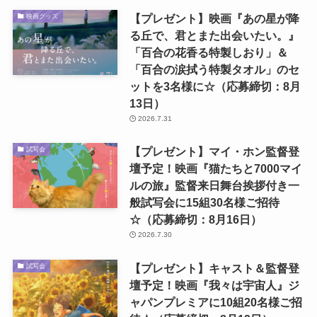
【プレゼント】映画『あの星が降
映画グッズ
る丘で、君とまた出会いたい。』
「百合の花香る特製しおり」＆
「百合の涙拭う特製タオル」のセ
ットを3名様に☆（応募締切：8月
13日）
2026.7.31
【プレゼント】マイ・ホン監督登
試写会
壇予定！映画『猫たちと7000マイ
ルの旅』監督来日舞台挨拶付き一
般試写会に15組30名様ご招待
☆（応募締切：8月16日）
2026.7.30
【プレゼント】キャスト＆監督登
試写会
壇予定！映画『我々は宇宙人』ジ
ャパンプレミアに10組20名様ご招