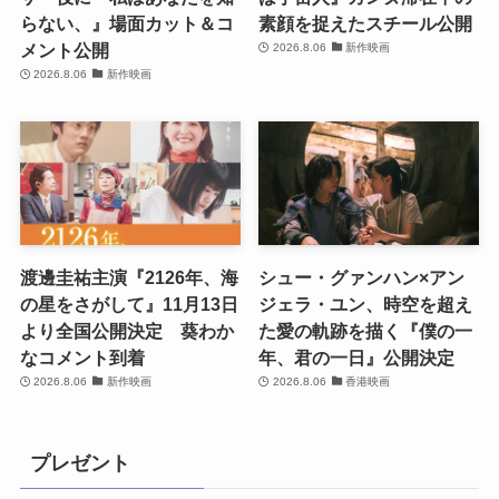
らない、』場面カット＆コ
素顔を捉えたスチール公開
メント公開
2026.8.06
新作映画
2026.8.06
新作映画
渡邊圭祐主演『2126年、海
シュー・グァンハン×アン
の星をさがして』11月13日
ジェラ・ユン、時空を超え
より全国公開決定 葵わか
た愛の軌跡を描く『僕の一
なコメント到着
年、君の一日』公開決定
2026.8.06
新作映画
2026.8.06
香港映画
プレゼント