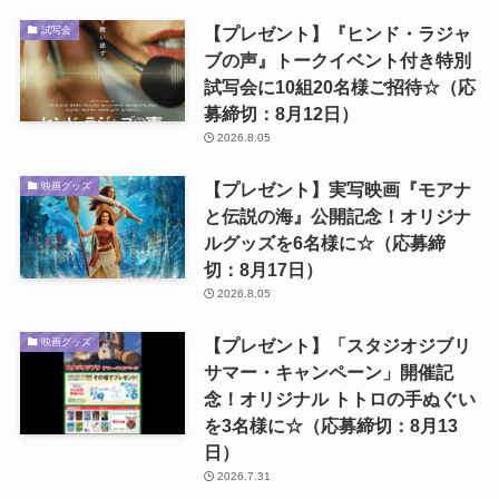
【プレゼント】『ヒンド・ラジャ
試写会
ブの声』トークイベント付き特別
試写会に10組20名様ご招待☆（応
募締切：8月12日）
2026.8.05
【プレゼント】実写映画『モアナ
映画グッズ
と伝説の海』公開記念！オリジナ
ルグッズを6名様に☆（応募締
切：8月17日）
2026.8.05
【プレゼント】「スタジオジブリ
映画グッズ
サマー・キャンペーン」開催記
念！オリジナル トトロの手ぬぐい
を3名様に☆（応募締切：8月13
日）
2026.7.31