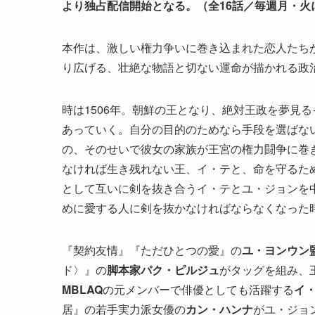
より独占配信開始となる。（全16話／毎週月・火
本作は、激しい権力争いに巻き込まれた恋人たち
り広げる、壮絶な物語と切ない運命が描かれる政
時は1506年。朝鮮の王となり、絶対王政を夢見
あっていく。自分の目的のためなら手段を選ばな
の、そのせいで彼女の家族が王宮の権力闘争に巻
なければ生き残れない王、イ・テと、命を守るた
として互いに剣を抜き合うイ・テとユ・ジョンを
めに愛する人に剣を抜かなければならなくなった
『契約友情』『ただひとつの愛』の
ユ・ヨンウン
ド〉』の
脚本家パク・ピルジュ
がタッグを組み、
MBLAQ
の元メンバーで俳優としても活躍する
イ
居』の若手実力派女優の
カン・ハンナ
がユ・ジョ