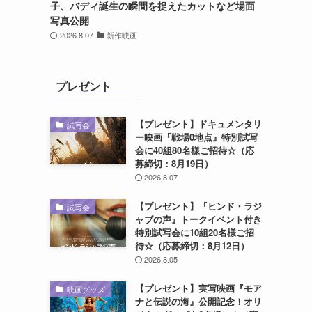
子、バディ誕生の瞬間を捉えたカットなど場面
写真公開
2026.8.07
新作映画
プレゼント
【プレゼント】ドキュメンタリ
試写会
ー映画『戦場0地点』特別試写
会に40組80名様ご招待☆（応
募締切：8月19日）
2026.8.07
【プレゼント】『ヒンド・ラジ
試写会
ャブの声』トークイベント付き
特別試写会に10組20名様ご招
待☆（応募締切：8月12日）
2026.8.05
【プレゼント】実写映画『モア
映画グッズ
ナと伝説の海』公開記念！オリ