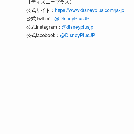
【ディズニープラス】
公式サイト：
https://www.disneyplus.com/ja-jp
公式Twitter：
@DisneyPlusJP
公式Instagram：
@disneyplusjp
公式facebook：
@DisneyPlusJP