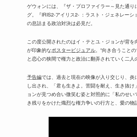
ゲウォンには、『ザ・プロファイラー～見た通り
グ。『IRIS2-アイリス2- ：ラスト・ジェネ
の息詰まる政治対決は必見だ。
この度公開されたのはイ・テとユ・ジョンが背を
が印象的な
ポスタービジュアル
。”向き合うこと
と恋心の狭間で権力と政治に翻弄されていく二人
予告編
では、過去と現在の映像が入り交じり、炎
し出され、「君も生きよ。苦闘を耐え、生き抜け
ョンが見つめ合い微笑む姿と対照的に「私のせい
き残りをかけた熾烈な権力争いの行方と、愛の物