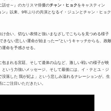
に話せ～』のカリスマ俳優の
チャン・ヒョク
をキャスティン
レーション』以来、9年ぶりの共演となるイ・ジュンとチャン・ヒョク
向け合い、切ない表情と強いまなざしでこちらを見つめる様子
のできない悲しい運命が始まったー”というキャッチからも、政
の運命を予感させる。
に包まれる宮廷、そして遺体の山など、激しい戦いの様子が映
」という力強いメッセージ、そして最後には、イ・テとユ・ジ
で没落した 我が妃よ」という悲しみ溢れるナレーションが。生
語にご注目いただきたい。