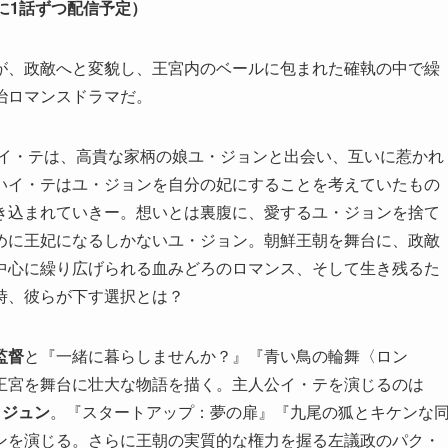
に1話ずつ配信予定）
が、政敵へと変貌し、王宮内のベールに包まれた確執の中で繰
治ロマンスドラマだ。
るイ・テは、高貴な家柄の娘ユ・ジョンと出会い、互いに惹かれ
いイ・テはユ・ジョンを自分の妃にすることを考えていたもの
き込まれていきー。想いとは裏腹に、愛するユ・ジョンを捨て
めに王妃になるしかないユ・ジョン。朝鮮王朝を舞台に、政敵
中心に繰り広げられる血みどろのロマンス、そして生き残るた
時、彼らが下す選択とは？
監督
と『一緒に暮らしませんか？』『青い鳥の輪舞〈ロン
王宮を舞台に壮大な物語を描く。主人公イ・テを演じるのは
・ジュン
。『スタートアップ：夢の扉』『九尾の狐とキケンな
ンを演じる。さらに王朝の実質的な権力を握る左議政のパク・