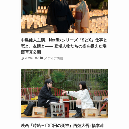
中島健人主演、Netflixシリーズ「SとX」仕事と
恋と、友情と―― 登場人物たちの姿を捉えた場
面写真公開
2026.8.07
メディア情報
映画『時給三〇〇円の死神』西畑大吾×福本莉