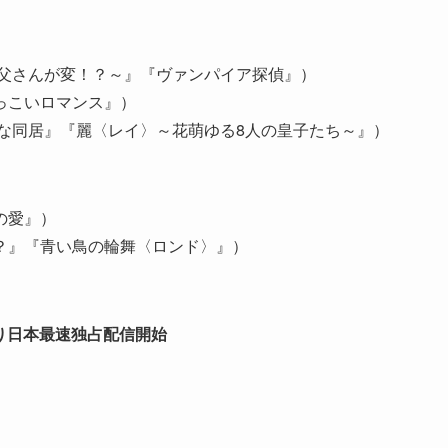
お父さんが変！？～』『ヴァンパイア探偵』）
っこいロマンス』）
な同居』『麗〈レイ〉～花萌ゆる8人の皇子たち～』）
の愛』）
？』『青い鳥の輪舞〈ロンド〉』）
より日本最速独占配信開始