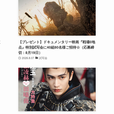
敵
【プレゼント】ドキュメンタリー映画『戦場0地
点』特別試写会に40組80名様ご招待☆（応募締
切：8月19日）
2026.8.07
試写会