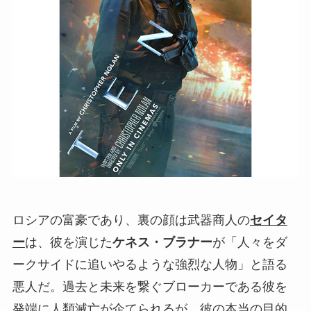
ロシアの富豪であり、裏の顔は武器商人の
セイタ
ー
は、彼を演じた
ケネス・ブラナー
が「人々をダ
ークサイドに追いやるような強烈な人物」と語る
悪人だ。過去と未来を繋ぐブローカーである彼を
発端に人類滅亡が企てられるが、彼の本当の目的