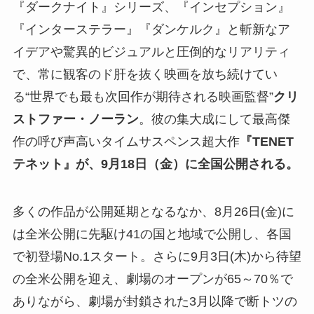
『ダークナイト』シリーズ、『インセプション』
『インターステラー』『ダンケルク』と斬新なア
イデアや驚異的ビジュアルと圧倒的なリアリティ
で、常に観客のド肝を抜く映画を放ち続けてい
る“世界でも最も次回作が期待される映画監督”
クリ
ストファー・ノーラン
。彼の集大成にして最高傑
作の呼び声高いタイムサスペンス超大作
『TENET
テネット』が、9月18日（金）に全国公開される。
多くの作品が公開延期となるなか、8月26日(金)に
は全米公開に先駆け41の国と地域で公開し、各国
で初登場No.1スタート。さらに9月3日(木)から待望
の全米公開を迎え、劇場のオープンが65～70％で
ありながら、劇場が封鎖された3月以降で断トツの