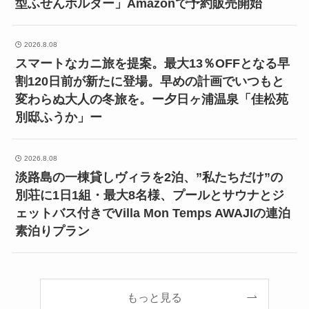
型ふせんホルダー」Amazonで予約販売開始
2026.8.08
スマートなカニ旅を提案。最大13％OFFとなる早
割120日前が新たに登場。早めの計画でいつもと
変わらぬ大人の冬旅を。ー夕日ヶ浦温泉「佳松苑
別邸ふうか」ー
2026.8.08
淡路島の一棟貸しヴィラを2泊、”私たちだけ”の
別荘に1日1組・最大8名様、プールとサウナとジ
ェットバス付きでVilla Mon Temps AWAJIの連泊
素泊りプラン
もっと見る