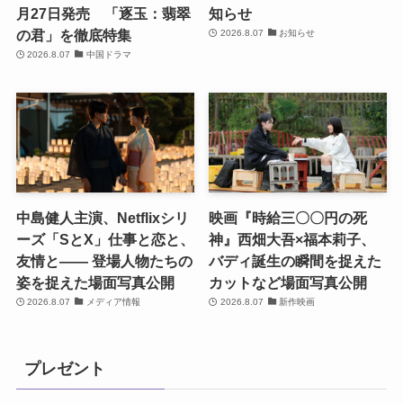
月27日発売 「逐玉：翡翠
知らせ
の君」を徹底特集
2026.8.07
お知らせ
2026.8.07
中国ドラマ
中島健人主演、Netflixシリ
映画『時給三〇〇円の死
ーズ「SとX」仕事と恋と、
神』西畑大吾×福本莉子、
友情と―― 登場人物たちの
バディ誕生の瞬間を捉えた
姿を捉えた場面写真公開
カットなど場面写真公開
2026.8.07
メディア情報
2026.8.07
新作映画
プレゼント