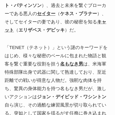
ト・パティンソン
）、過去と未来を繋ぐブローカ
ーである悪人の
セイター
（
ケネス・ブラナー
）、
そしてセイターの妻であり、彼の秘密を知る
キャ
ット
（
エリザベス・デビッキ
）だ。
「TENET（テネット）」という謎のキーワードを
はじめ、様々な秘密のベールに包まれた物語と観
客を繋ぐ重要な役割を担う
名もなき男
は、米海軍
特殊部隊出身で武器に関して熟達しており、至近
距離での戦いが得意な人物だ。強靭な肉体を持
ち、驚異の身体能力を持つ名もなき男だが、激し
いアクションは
ジョン・デイビッド・ワシントン
自ら演じ、その過酷な練習風景が切り取られてい
る。突如として国家を揺るがす任務に巻き込まれ