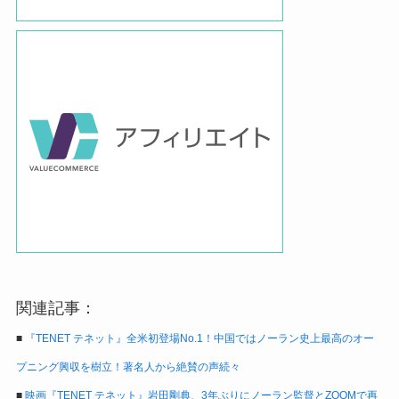
関連記事：
■
『TENET テネット』全米初登場No.1！中国ではノーラン史上最高のオー
プニング興収を樹立！著名人から絶賛の声続々
■
映画『TENET テネット』岩田剛典、3年ぶりにノーラン監督とZOOMで再