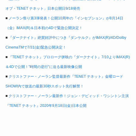
オブ・TENET テネット」日本公開日9/18発売
■
ノーラン祭り第3弾発表！公開10周年の『インセプション』が8月14日
（金）IMAX(R)＆日本初の4Dで緊急公開決定！
■
『ダークナイト』絶賛好評中につき『ダンケルク』がIMAX(R)/4D/Dolby
CinemaTMで7/31(金)緊急公開決定！
■
『TENET テネット』プロローグ併映の『ダークナイト』7/10よりIMAX(R)
＆4Dで公開！”時間の逆行”に迫る最新映像公開
■
クリストファー・ノーラン監督最新作『TENET テネット』金曜ロード
SHOW!内で放送の最新30秒スポット先行解禁！
■
クリストファー・ノーラン最新作！ジョン・デビィッド・ワシントン主演
『TENET テネット』2020年9月18日(金)日本公開