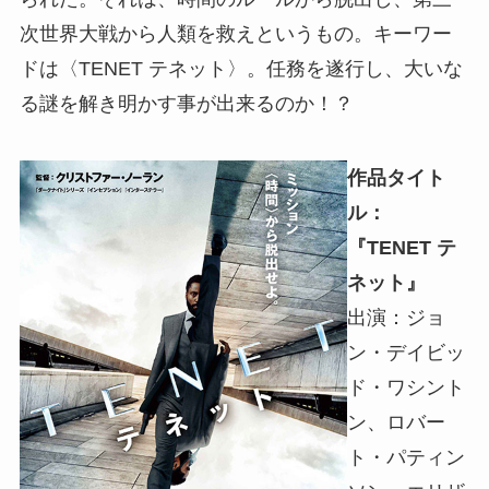
次世界大戦から人類を救えというもの。キーワー
ドは〈TENET テネット〉。任務を遂行し、大いな
る謎を解き明かす事が出来るのか！？
作品タイト
ル：
『TENET テ
ネット』
出演：ジョ
ン・デイビッ
ド・ワシント
ン、ロバー
ト・パティン