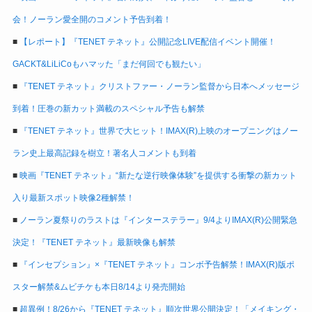
会！ノーラン愛全開のコメント予告到着！
■
【レポート】『TENET テネット』公開記念LIVE配信イベント開催！
GACKT&LiLiCoもハマッた「まだ何回でも観たい」
■
『TENET テネット』クリストファー・ノーラン監督から日本へメッセージ
到着！圧巻の新カット満載のスペシャル予告も解禁
■
『TENET テネット』世界で大ヒット！IMAX(R)上映のオープニングはノー
ラン史上最高記録を樹立！著名人コメントも到着
■
映画『TENET テネット』“新たな逆行映像体験”を提供する衝撃の新カット
入り最新スポット映像2種解禁！
■
ノーラン夏祭りのラストは『インターステラー』9/4よりIMAX(R)公開緊急
決定！『TENET テネット』最新映像も解禁
■
『インセプション』×『TENET テネット』コンボ予告解禁！IMAX(R)版ポ
スター解禁&ムビチケも本日8/14より発売開始
■
超異例！8/26から『TENET テネット』順次世界公開決定！「メイキング・