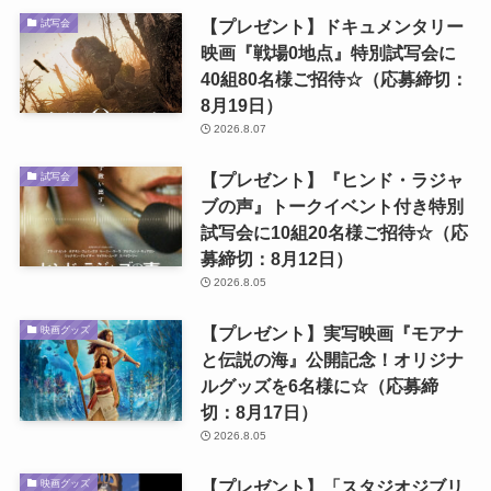
【プレゼント】ドキュメンタリー
試写会
映画『戦場0地点』特別試写会に
40組80名様ご招待☆（応募締切：
8月19日）
2026.8.07
【プレゼント】『ヒンド・ラジャ
試写会
ブの声』トークイベント付き特別
試写会に10組20名様ご招待☆（応
募締切：8月12日）
2026.8.05
【プレゼント】実写映画『モアナ
映画グッズ
と伝説の海』公開記念！オリジナ
ルグッズを6名様に☆（応募締
切：8月17日）
2026.8.05
【プレゼント】「スタジオジブリ
映画グッズ