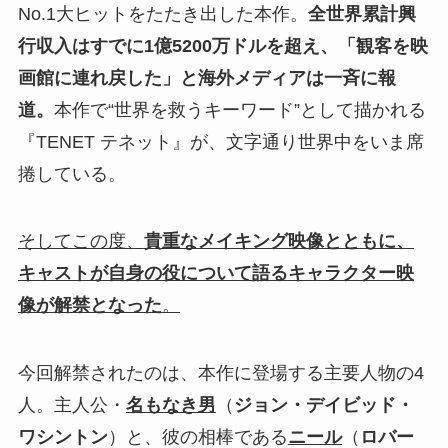
No.1大ヒットをたたき出した本作。
全世界累計興
行収入はすでに1億5200万ドルを超え、「観客を映
画館に連れ戻した」と海外メディアは一斉に報
道。
本作で“世界を救うキーワード”として描かれる
『TENET テネット』が、文字通り世界中をいま席
捲している。
そしてこの度、
貴重なメイキング映像とともに、
キャストが自身の役について語るキャラクター映
像が解禁となった
。
今回解禁されたのは、本作に登場する主要人物の4
人。主人公・
名もなき男
（
ジョン・デイビッド・
ワシントン
）と、彼の相棒である
ニール
（
ロバー