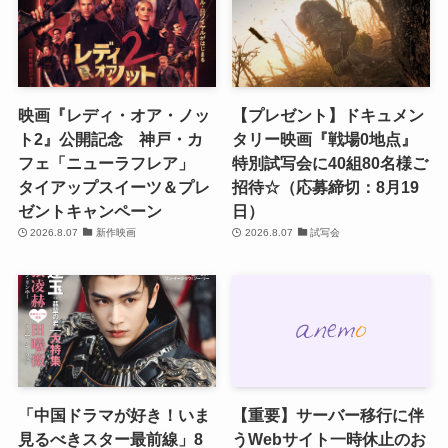
映画『レディ・オア・ノッ
【プレゼント】ドキュメン
ト2』公開記念 神戸・カ
タリー映画『戦場0地点』
フェ「ニューラフレア」
特別試写会に40組80名様ご
タイアップスイーツ＆プレ
招待☆（応募締切：8月19
ゼントキャンペーン
日）
2026.8.07
新作映画
2026.8.07
試写会
「中国ドラマが好き！いま
【重要】サーバー移行に伴
見るべきスター最前線」8
うWebサイト一時休止のお