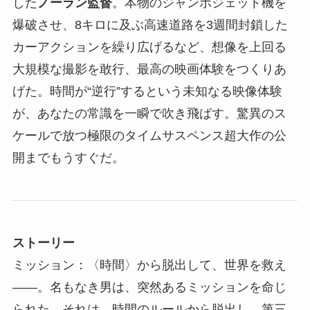
した
ノーラン監督
。本物のジャンボジェット機を
爆破させ、8キロに及ぶ高速道路を3週間封鎖した
カーアクションを繰り広げるなど、想像を上回る
大規模な撮影を敢行、最高の映画体験をつくりあ
げた。時間が“逆行”するという未知なる映像体験
が、あなたの常識を一瞬で吹き飛ばす。驚異のス
ケールで放つ極限のタイムサスペンス超大作の公
開までもうすぐだ。
ストーリー
ミッション：〈時間〉から脱出して、世界を救え
――。名もなき男は、突然あるミッションを命じ
られた。それは、時間のルールから脱出し、第三