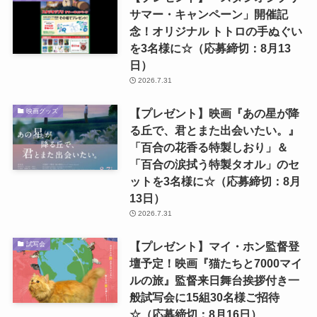
サマー・キャンペーン」開催記
念！オリジナル トトロの手ぬぐい
を3名様に☆（応募締切：8月13
日）
2026.7.31
【プレゼント】映画『あの星が降
映画グッズ
る丘で、君とまた出会いたい。』
「百合の花香る特製しおり」＆
「百合の涙拭う特製タオル」のセ
ットを3名様に☆（応募締切：8月
13日）
2026.7.31
【プレゼント】マイ・ホン監督登
試写会
壇予定！映画『猫たちと7000マイ
ルの旅』監督来日舞台挨拶付き一
般試写会に15組30名様ご招待
☆（応募締切：8月16日）