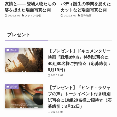
友情と―― 登場人物たちの
バディ誕生の瞬間を捉えた
姿を捉えた場面写真公開
カットなど場面写真公開
2026.8.07
メディア情報
2026.8.07
新作映画
プレゼント
【プレゼント】ドキュメンタリー
試写会
映画『戦場0地点』特別試写会に
40組80名様ご招待☆（応募締切：
8月19日）
2026.8.07
【プレゼント】『ヒンド・ラジャ
試写会
ブの声』トークイベント付き特別
試写会に10組20名様ご招待☆（応
募締切：8月12日）
2026.8.05