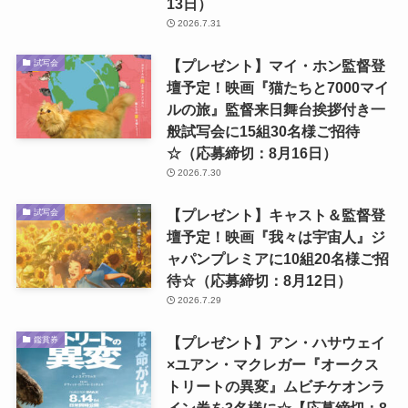
13日）
2026.7.31
【プレゼント】マイ・ホン監督登
試写会
壇予定！映画『猫たちと7000マイ
ルの旅』監督来日舞台挨拶付き一
般試写会に15組30名様ご招待
☆（応募締切：8月16日）
2026.7.30
【プレゼント】キャスト＆監督登
試写会
壇予定！映画『我々は宇宙人』ジ
ャパンプレミアに10組20名様ご招
待☆（応募締切：8月12日）
2026.7.29
【プレゼント】アン・ハサウェイ
鑑賞券
×ユアン・マクレガー『オークス
トリートの異変』ムビチケオンラ