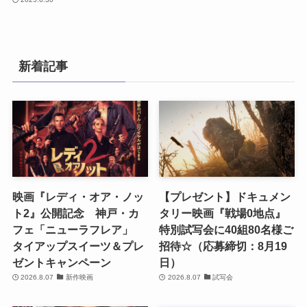
新着記事
映画『レディ・オア・ノッ
【プレゼント】ドキュメン
ト2』公開記念 神戸・カ
タリー映画『戦場0地点』
フェ「ニューラフレア」
特別試写会に40組80名様ご
タイアップスイーツ＆プレ
招待☆（応募締切：8月19
ゼントキャンペーン
日）
2026.8.07
新作映画
2026.8.07
試写会