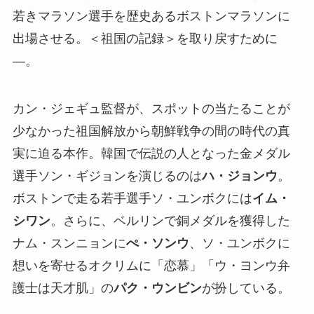
若きマラソン選手を歴史あるボストンマラソンに
出場させる。＜祖国の記録＞を取り戻すために
―。
カン・ジェギュ監督が、スポットの当たることが
少なかった祖国解放から朝鮮戦争の間の時代の真
実に迫る本作。韓国で伝説の人となった金メダル
選手ソン・ギジョンを演じるのは
ハ・ジョンウ
。
ボストンで走る若手選手ソ・ユンボクには
イム・
シワン
。さらに、ベルリンで銅メダルを獲得した
ナム・スンニョンに
ぺ・ソンウ
、ソ・ユンボクに
想いを寄せるオクリムに「恋慕」「ウ・ヨンウ弁
護士は天才肌」の
パク・ウンビン
が扮している。