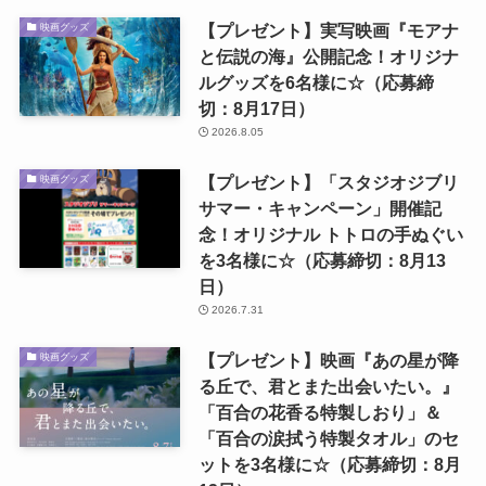
【プレゼント】実写映画『モアナ
映画グッズ
と伝説の海』公開記念！オリジナ
ルグッズを6名様に☆（応募締
切：8月17日）
2026.8.05
【プレゼント】「スタジオジブリ
映画グッズ
サマー・キャンペーン」開催記
念！オリジナル トトロの手ぬぐい
を3名様に☆（応募締切：8月13
日）
2026.7.31
【プレゼント】映画『あの星が降
映画グッズ
る丘で、君とまた出会いたい。』
「百合の花香る特製しおり」＆
「百合の涙拭う特製タオル」のセ
ットを3名様に☆（応募締切：8月