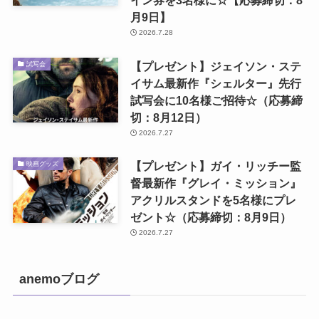
イン券を3名様に☆【応募締切：8
月9日】
2026.7.28
【プレゼント】ジェイソン・ステ
試写会
イサム最新作『シェルター』先行
試写会に10名様ご招待☆（応募締
切：8月12日）
2026.7.27
【プレゼント】ガイ・リッチー監
映画グッズ
督最新作『グレイ・ミッション』
アクリルスタンドを5名様にプレ
ゼント☆（応募締切：8月9日）
2026.7.27
anemoブログ