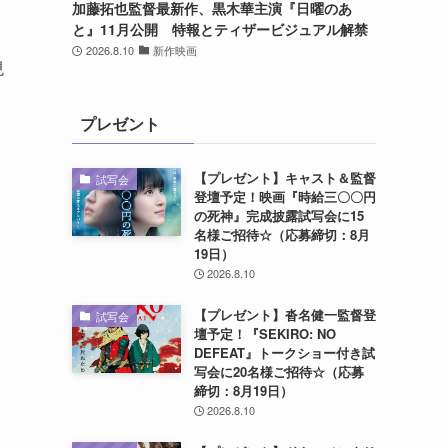
加藤拓也監督最新作、黒木華主演『日曜のあ
と』11月公開 特報とティザービジュアル解禁
2026.8.10
新作映画
現
プレゼント
【プレゼント】キャスト＆監督
試写会
登壇予定！映画『時給三〇〇円
の死神』完成披露試写会に15
名様ご招待☆（応募締切：8月
19日）
2026.8.10
【プレゼント】沓名健一監督登
試写会
壇予定！『SEKIRO: NO
DEFEAT』トークショー付き試
写会に20名様ご招待☆（応募
締切：8月19日）
2026.8.10