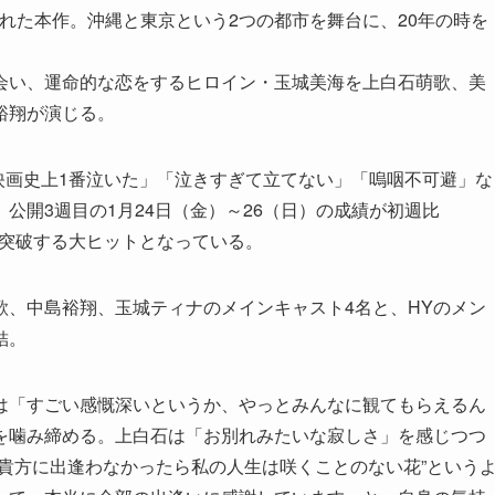
れた本作。沖縄と東京という2つの都市を舞台に、20年の時を
会い、運命的な恋をするヒロイン・玉城美海を上白石萌歌、美
裕翔が演じる。
愛映画史上1番泣いた」「泣きすぎて立てない」「嗚咽不可避」な
公開3週目の1月24日（金）～26（日）の成績が初週比
億を突破する大ヒットとなっている。
歌、中島裕翔、玉城ティナのメインキャスト4名と、HYのメン
結。
は「すごい感慨深いというか、やっとみんなに観てもらえるん
を噛み締める。上白石は「お別れみたいな寂しさ」を感じつつ
貴方に出逢わなかったら私の人生は咲くことのない花”という