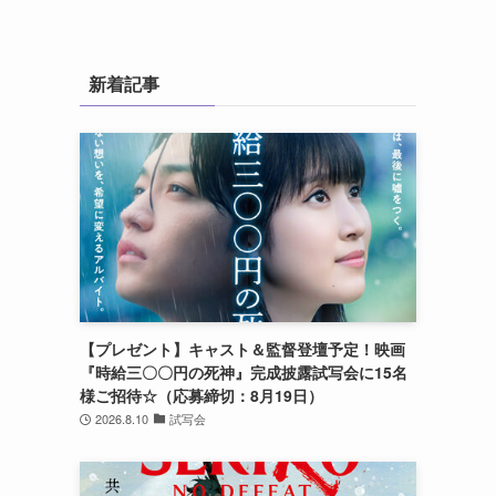
新着記事
【プレゼント】キャスト＆監督登壇予定！映画
『時給三〇〇円の死神』完成披露試写会に15名
様ご招待☆（応募締切：8月19日）
2026.8.10
試写会
よ