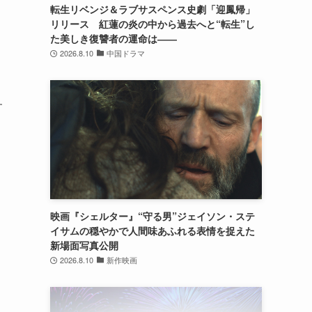
転生リベンジ＆ラブサスペンス史劇「迎鳳帰」
リリース 紅蓮の炎の中から過去へと“転生”し
た美しき復讐者の運命は――
2026.8.10
中国ドラマ
す
ら
映画『シェルター』“守る男”ジェイソン・ステ
イサムの穏やかで人間味あふれる表情を捉えた
新場面写真公開
2026.8.10
新作映画