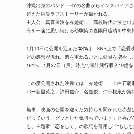
沖縄出身のバンド・HYの名曲からインスパイアさ
超えた純愛ラブストーリーが描かれる。
主人公・真喜屋湊を赤楚衛二、高校時代に湊と出
海を一途に思い続ける幼馴染の嘉陽田琉晴を中島
1月10日に公開を迎えた本作は、SNS上で「恋
どの感想が溢れ、週を重ねるごとに動員を増やし、
161%、1月27日（月）時点で累計興行収入10
この度公開された映像では、赤楚衛二、上白石萌
バー新里英之、許田信介、名嘉俊、仲宗根泉が集
無事、映画の公開を迎えた気持ちを聞かれた赤楚
だっていう、グッとした気持ちでいます」と喜び
も、主題歌「恋をして」の歌詞を引用し「“もしも