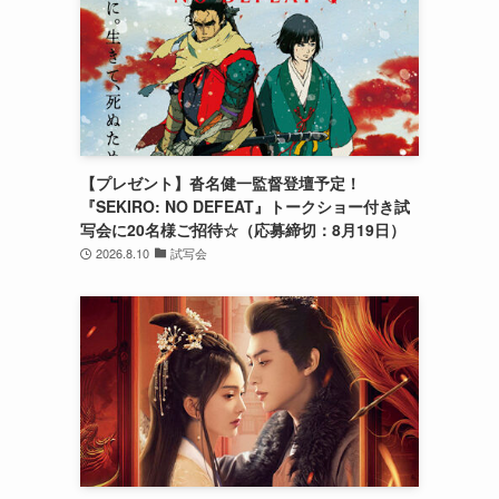
【プレゼント】沓名健一監督登壇予定！
『SEKIRO: NO DEFEAT』トークショー付き試
写会に20名様ご招待☆（応募締切：8月19日）
2026.8.10
試写会